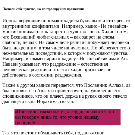
Позволь себе чувства, но контролируй их проявление
Иногда верующие понимают хадисы буквально и это чревато
внутренними конфликтами. Например, хадис «Не гневайся»
многие понимают как запрет на чувство гнева. Хадис о том,
что Всевышний любит сильных – как запрет на слезы,
слабость, печаль. На самом деле религия побуждает человека
быть искренним, в том числе ив чувствах. Но оберегает его от
нежелательных последствий, к которым побуждают чувства.
Например, в комментарии к хадису «Не гневайся» имам Ан-
Навави указывает, что раздражение – естественная
человеческая реакция и что этот хадис призывает не
действовать в состоянии раздражения.
Также в другом хадисе передается, что Посланник Аллаха, да
благословит его Аллах и приветствует, на удивление его
сподвижников, что он плачет, держа на руках своего тяжело
дышащего сына Ибрахима, сказал:
«Поистине, глаза плачут, а сердце печалится, но
мы говорим лишь то, что угодно нашему
Господу!»
Так что не стоит обманывать себя, подавляя свои