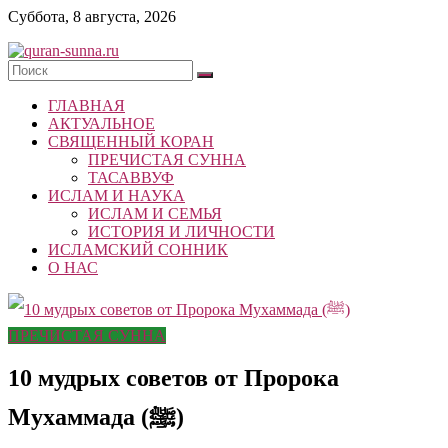
Skip
Суббота, 8 августа, 2026
to
content
quran-
ГЛАВНАЯ
sunna.ru
АКТУАЛЬНОЕ
СВЯЩЕННЫЙ КОРАН
«Центр
ПРЕЧИСТАЯ СУННА
исследований
ТАСАВВУФ
Корана
ИСЛАМ И НАУКА
и
ИСЛАМ И СЕМЬЯ
Сунны»
ИСТОРИЯ И ЛИЧНОСТИ
Республики
ИСЛАМСКИЙ СОННИК
Татарстан
О НАС
ПРЕЧИСТАЯ СУННА
10 мудрых советов от Пророка
Мухаммада (ﷺ)