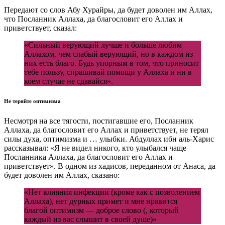
Передают со слов Абу Хурайры, да будет доволен им Аллах,
что Посланник Аллаха, да благословит его Аллах и
приветствует, сказал:
«Сильный верующий лучше и больше любим
Аллахом, чем слабый верующий, но в каждом из
них есть благо. Будь упорным в том, что приносит
тебе пользу, спрашивай помощи у Аллаха и ни в
коем случае не сдавайся».
Не теряйте оптимизма
Несмотря на все тягости, постигавшие его, Посланник
Аллаха, да благословит его Аллах и приветствует, не терял
силы духа, оптимизма и … улыбки. Абдуллах ибн аль-Харис
рассказывал: «Я не видел никого, кто улыбался чаще
Посланника Аллаха, да благословит его Аллах и
приветствует». В одном из хадисов, переданном от Анаса, да
будет доволен им Аллах, сказано:
«Нет влияния инфекции (кроме как с позволением
Аллаха), нет дурных примет и мне нравится
благой оптимизм — доброе слово (, который
каждый из вас слышит в своей душе)»