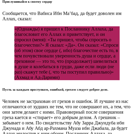
Прислушивайся к своему сердцу
Сообщается, что Вабиса Ибн Ма’бад, да будет доволен им
Аллах, сказал:
«(Однажды) я пришел к Посланнику Аллаха, да
благословит его Аллах и приветствует, и он
спросил (меня): «Ты пришел, чтобы спросить о
благочестии?» Я сказал: «Да». Он сказал: «Спроси
(об этом) свое сердце (, ибо) благочестие есть то, в
чем почувствовали уверенность душа и сердце, а
греховное — это то, что (продолжает) шевелиться
в душе и колебаться в груди, даже если люди (не
раз) скажут тебе (, что ты поступил правильно)»
(Ахмад и Ад-Дарими)
Пусть за каждым проступком, ошибкой, грехом следует доброе дело.
Человек не застрахован от грехов и ошибок. И лучшие из нас
отличаются от худших не тем, что не совершают их, а тем, что
они затем делают с ними. Правоверный после совершения
греха кается и «стирает» его добрым делом. А грешник –
забывает о нем. По свидетельству Абу Зарра Джундуба ибн
Джунада и Абу Абд ар-Рахмана Муаза ибн Джабала, да будет
Аллах милостив к ним обоим, Посланник Аллаха, да