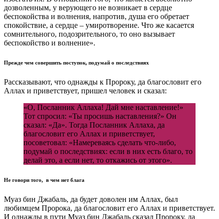
дозволенным, у верующего не возникает в сердце
беспокойства и волнения, напротив, душа его обретает
спокойствие, а сердце – умиротворение. Что же касается
сомнительного, подозрительного, то оно вызывает
беспокойство и волнение».
Прежде чем совершить поступок, подумай о последствиях
Рассказывают, что однажды к Пророку, да благословит его
Аллах и приветствует, пришел человек и сказал:
«О, Посланник Аллаха! Дай мне наставление!»
Тот спросил: «Ты просишь наставления?» Он
сказал: «Да». Тогда Посланник Аллаха, да
благословит его Аллах и приветствует,
посоветовал: «Намереваясь сделать что-либо,
подумай о последствиях: если в них есть благо, то
делай это, а если нет, то откажись от этого».
Не говори того, в чем нет блага
Муаз бин Джабаль, да будет доволен им Аллах, был
любимцем Пророка, да благословит его Аллах и приветствует.
И однажды в пути Муаз бин Джабаль сказал Пророку, да