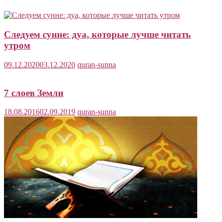
Следуем сунне: дуа, которые лучше читать
утром
09.12.2020
03.12.2020
quran-sunna
7 слоев Земли
18.08.2016
02.09.2019
quran-sunna