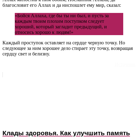
благословит его Аллах и да ниспошлет ему мир, сказал:
«Бойся Аллаха, где бы ты ни был, и пусть за
каждым твоим плохим поступком следует
хороший, который загладит предыдущий, и
относись хорошо к людям!»
Каждый проступок оставляет на сердце черную точку. Но
следующее за ним хорошее дело стирает эту точку, возвращая
сердцу свет и белизну.
Источник
Клады здоровья. Как улучшить память