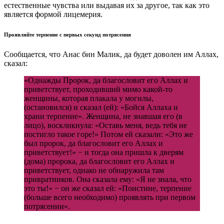
естественные чувства или выдавая их за другое, так как это
является формой лицемерия.
Проявляйте терпение с первых секунд потрясения
Сообщается, что Анас бин Малик, да будет доволен им Аллах,
сказал:
«Однажды Пророк, да благословит его Аллах и
приветствует, проходивший мимо какой-то
женщины, которая плакала у могилы,
(остановился) и сказал (ей): «Бойся Аллаха и
храни терпение». Женщина, не знавшая его (в
лицо), воскликнула: «Оставь меня, ведь тебя не
постигло такое горе!» Потом ей сказали: «Это же
был пророк, да благословит его Аллах и
приветствует!» − и тогда она пришла к дверям
(дома) пророка, да благословит его Аллах и
приветствует, однако не обнаружила там
привратников. Она сказала ему: «Я не знала, что
это ты!» − он же сказал ей: «Поистине, терпение
(больше всего необходимо) проявлять при первом
потрясении».