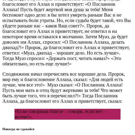
благословит его Аллах и приветствует: «О Посланник
Аллаха! Пусть будет жертвой моя душа за тебя! Меня
беспокоит одно дело: я бы хотел умереть раньше Вас и не
испытывать боли утраты. Но, если судьба будет такой, что Вы
уйдете раньше нас – каков Ваш совет?». Пророк, да
благословит его Аллах и приветствует, не ответил и на
некоторое время оставался в молчании. Затем Муаз, да будет
доволен им Аллах, спросил: «О Посланник Аллаха, делать
джихад?!» Пророк, да благословит его Аллах и приветствует,
ответил: «Муаз, джихад – хорошее дело. Но есть лучше».
Тогда Муаз спросил: «Держать пост, читать намаз?» «Это
обязательно, но есть еще лучше!»
Сподвижник начал перечислять все хорошие дела. Пророк,
мир ему и благословение Аллаха, сказал: «Для людей есть
лучше, чем все это!» Муаз сказал: «О Посланник Аллаха!
Пусть мои мать и отец будут жертвами за тебя! Что может
быть лучше того, что я перечислил?!» Тогда Посланник
Аллаха, да благословит его Аллах и приветствует, сказал:
«Если говоришь благое – говори, если нет –
молчи!».
Никогда не сдавайся