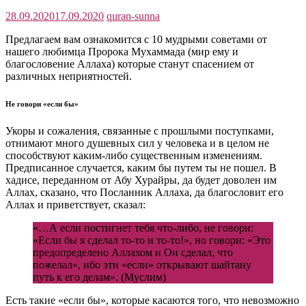
28.09.2020
17.09.2020
quran-sunna
Предлагаем вам ознакомится с 10 мудрыми советами от
нашего любимца Пророка Мухаммада (мир ему и
благословение Аллаха) которые станут спасением от
различных неприятностей.
Не говори «если бы»
Укоры и сожаления, связанные с прошлыми поступками,
отнимают много душевных сил у человека и в целом не
способствуют каким-либо существенным изменениям.
Предписанное случается, каким бы путем ты не пошел. В
хадисе, переданном от Абу Хурайры, да будет доволен им
Аллах, сказано, что Посланник Аллаха, да благословит его
Аллах и приветствует, сказал:
«…А если постигнет тебя что-либо, не говори:
«Если бы я сделал то-то и то-то!», но говори: «Это
предопределено Аллахом и Он сделал, что
пожелал», ибо эти «если» открывают шайтану
путь к его делам». (Муслим)
Есть такие «если бы», которые касаются того, что невозможно