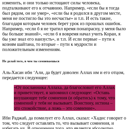
изменить, и они только истощают силы человека,
подталкивают его к отчаянию. Например, «если бы я тогда
был рядом, он не умер», «если бы я родился в другом месте,
меня не постигло бы это несчастье» и т.п. И есть такие,
благодаря которым человек берет урок из прошлых ошибок.
Например, «если б я не тратил время понапрасну, у меня было
бы больше знаний», «если б я вовремя начал учить Коран, я
бы уже знал его наизусть», и т.п. И если первые – пути к
козням шайтана, то вторые – пути к мудрости и
положительным изменениям.
Не делай того, в чем ты сомневаешься
Аль-Хасан ибн ‘Али, да будет доволен Аллах им и его отцом,
передается следующее:
«От посланника Аллаха, да благословит его Аллах
и приветствует, я запомнил следующее: «Оставь
внушающее тебе сомнения (и обратись) к тому, что
сомнений у тебя не вызывает. Воистину, истина –
это спокойствие, а ложь – это сомнение».
Ибн Раджаб, да помилует его Аллах, сказал: «Хадис говорит о
том, что следует оставлять то, что вызывает сомнения, и
избегать их. В отношении того, что является абсолютно