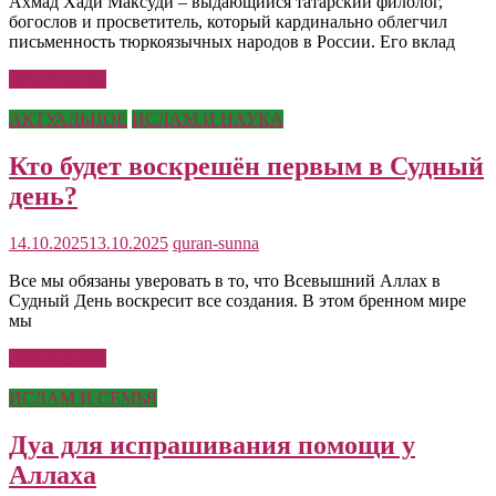
Ахмад Хади Максуди – выдающийся татарский филолог,
богослов и просветитель, который кардинально облегчил
письменность тюркоязычных народов в России. Его вклад
Читать далее
АКТУАЛЬНОЕ
ИСЛАМ И НАУКА
Кто будет воскрешён первым в Судный
день?
14.10.2025
13.10.2025
quran-sunna
Все мы обязаны уверовать в то, что Всевышний Аллах в
Судный День воскресит все создания. В этом бренном мире
мы
Читать далее
ИСЛАМ И СЕМЬЯ
Дуа для испрашивания помощи у
Аллаха