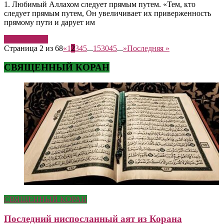
1. Любимый Аллахом следует прямым путем. «Тем, кто
следует прямым путем, Он увеличивает их приверженность
прямому пути и дарует им
Читать далее
Страница 2 из 68
«
1
2
3
4
5
...
15
30
45
...
»
Последняя »
СВЯЩЕННЫЙ КОРАН
СВЯЩЕННЫЙ КОРАН
Последний ниспосланный аят из Корана