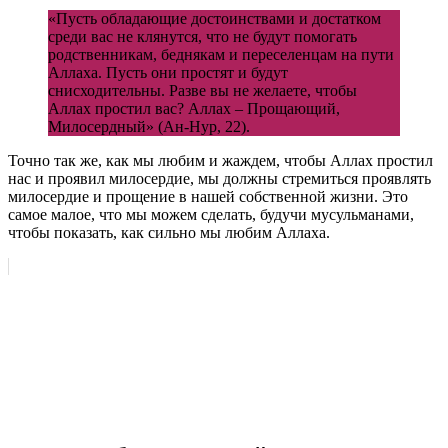
«Пусть обладающие достоинствами и достатком
среди вас не клянутся, что не будут помогать
родственникам, беднякам и переселенцам на пути
Аллаха. Пусть они простят и будут
снисходительны. Разве вы не желаете, чтобы
Аллах простил вас? Аллах – Прощающий,
Милосердный» (Ан-Нур, 22).
Точно так же, как мы любим и жаждем, чтобы Аллах простил
нас и проявил милосердие, мы должны стремиться проявлять
милосердие и прощение в нашей собственной жизни. Это
самое малое, что мы можем сделать, будучи мусульманами,
чтобы показать, как сильно мы любим Аллаха.