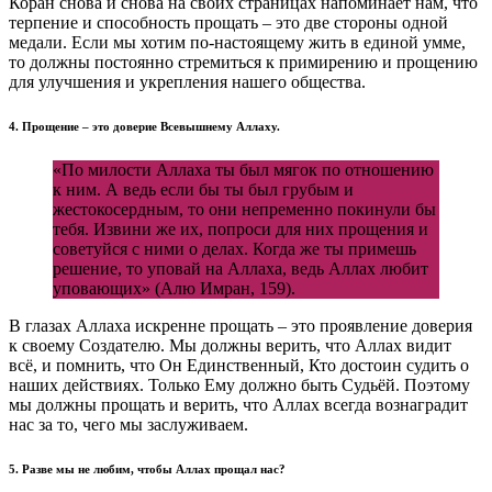
Коран снова и снова на своих страницах напоминает нам, что
терпение и способность прощать – это две стороны одной
медали. Если мы хотим по-настоящему жить в единой умме,
то должны постоянно стремиться к примирению и прощению
для улучшения и укрепления нашего общества.
4. Прощение – это доверие Всевышнему Аллаху.
«По милости Аллаха ты был мягок по отношению
к ним. А ведь если бы ты был грубым и
жестокосердным, то они непременно покинули бы
тебя. Извини же их, попроси для них прощения и
советуйся с ними о делах. Когда же ты примешь
решение, то уповай на Аллаха, ведь Аллах любит
уповающих» (Алю Имран, 159).
В глазах Аллаха искренне прощать – это проявление доверия
к своему Создателю. Мы должны верить, что Аллах видит
всё, и помнить, что Он Единственный, Кто достоин судить о
наших действиях. Только Ему должно быть Судьёй. Поэтому
мы должны прощать и верить, что Аллах всегда вознаградит
нас за то, чего мы заслуживаем.
5. Разве мы не любим, чтобы Аллах прощал нас?