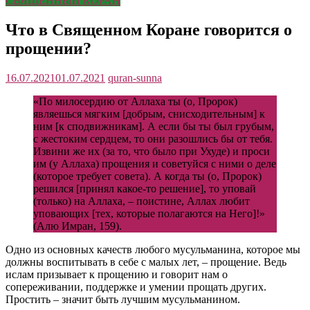
СВЯЩЕННЫЙ КОРАН
Что в Священном Коране говорится о
прощении?
16.07.2021
01.07.2021
quran-sunna
«По милосердию от Аллаха ты (о, Пророк)
являешься мягким [добрым, снисходительным] к
ним [к сподвижникам]. А если бы ты был грубым,
с жестоким сердцем, то они разошлись бы от тебя.
Извини же их (за то, что было при Ухуде) и проси
им (у Аллаха) прощения и советуйся с ними о деле
(которое требует совета). А когда ты (о, Пророк)
решился [принял какое-то решение], то уповай
(только) на Аллаха, – поистине, Аллах любит
уповающих [тех, которые полагаются на Него]!»
(Алю Имран, 159).
Одно из основных качеств любого мусульманина, которое мы
должны воспитывать в себе с малых лет, – прощение. Ведь
ислам призывает к прощению и говорит нам о
сопереживании, поддержке и умении прощать других.
Простить – значит быть лучшим мусульманином.