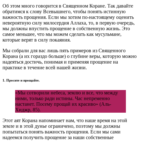
Об этом много говорится в Священном Коране. Так давайте
обратимся к слову Всевышнего, чтобы понять истинную
важность прощения. Если мы хотим по-настоящему оценить
невероятную силу милосердия Аллаха, то, в первую очередь,
мы должны впустить прощение в собственную жизнь. Это
самое меньшее, что мы можем сделать как мусульмане,
которые верят в силу покаяния.
Мы собрали для вас лишь пять примеров из Священного
Корана (а их гораздо больше) о глубине веры, которую можно
надеяться достичь, понимая и применяя прощение на
практике в течение всей нашей жизни.
1. Просите и прощайте.
«Мы сотворили небеса, землю и все, что между
ними, только ради истины. Час непременно
настанет. Посему прощай их красиво» (Аль-
Хиджр, 85).
Этот аят Корана напоминает нам, что наше время на этой
земле и в этой дунье ограничено, поэтому мы должны
попытаться понять важность прощения. Если мы сами
надеемся получить прощение за наши собственные