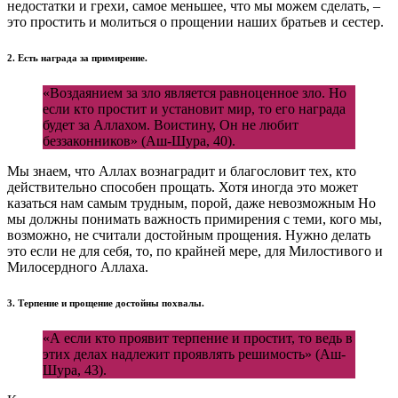
недостатки и грехи, самое меньшее, что мы можем сделать, –
это простить и молиться о прощении наших братьев и сестер.
2. Есть награда за примирение.
«Воздаянием за зло является равноценное зло. Но
если кто простит и установит мир, то его награда
будет за Аллахом. Воистину, Он не любит
беззаконников» (Аш-Шура, 40).
Мы знаем, что Аллах вознаградит и благословит тех, кто
действительно способен прощать. Хотя иногда это может
казаться нам самым трудным, порой, даже невозможным Но
мы должны понимать важность примирения с теми, кого мы,
возможно, не считали достойным прощения. Нужно делать
это если не для себя, то, по крайней мере, для Милостивого и
Милосердного Аллаха.
3. Терпение и прощение достойны похвалы.
«А если кто проявит терпение и простит, то ведь в
этих делах надлежит проявлять решимость» (Аш-
Шура, 43).