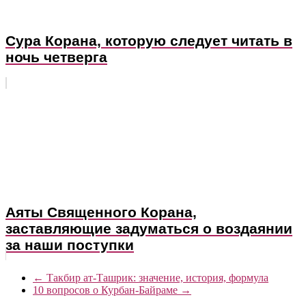
Сура Корана, которую следует читать в
ночь четверга
Аяты Священного Корана,
заставляющие задуматься о воздаянии
за наши поступки
←
Такбир ат-Ташрик: значение, история, формула
10 вопросов о Курбан-Байраме
→