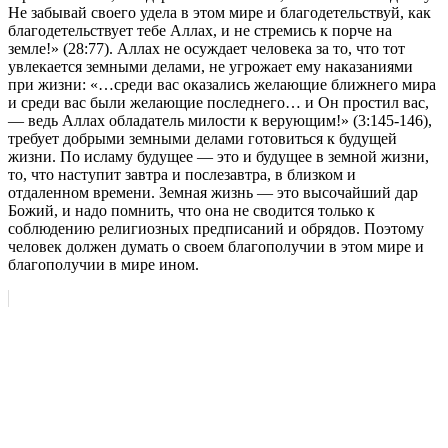
Не забывай своего удела в этом мире и благодетельствуй, как
благодетельствует тебе Аллах, и не стремись к порче на
земле!» (28:77). Аллах не осуждает человека за то, что тот
увлекается земными делами, не угрожает ему наказаниями
при жизни: «…среди вас оказались желающие ближнего мира
и среди вас были желающие последнего… и Он простил вас,
— ведь Аллах обладатель милости к верующим!» (3:145-146),
требует добрыми земными делами готовиться к будущей
жизни. По исламу будущее — это и будущее в земной жизни,
то, что наступит завтра и послезавтра, в близком и
отдаленном времени. Земная жизнь — это высочайший дар
Божий, и надо помнить, что она не сводится только к
соблюдению религиозных предписаний и обрядов. Поэтому
человек должен думать о своем благополучии в этом мире и
благополучии в мире ином.