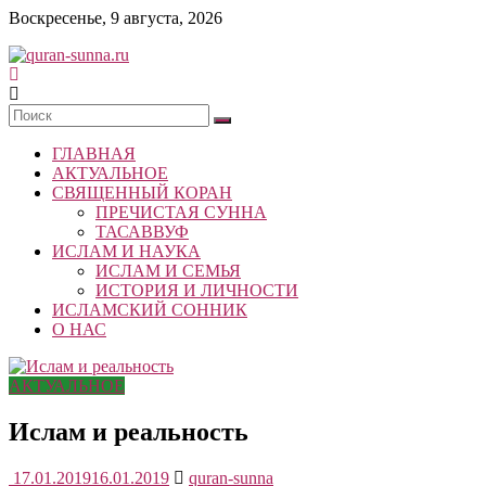
Skip
Воскресенье, 9 августа, 2026
to
content
quran-
sunna.ru
ГЛАВНАЯ
«Центр
АКТУАЛЬНОЕ
исследований
СВЯЩЕННЫЙ КОРАН
Корана
ПРЕЧИСТАЯ СУННА
и
ТАСАВВУФ
Сунны»
ИСЛАМ И НАУКА
Республики
ИСЛАМ И СЕМЬЯ
Татарстан
ИСТОРИЯ И ЛИЧНОСТИ
ИСЛАМСКИЙ СОННИК
О НАС
АКТУАЛЬНОЕ
Ислам и реальность
17.01.2019
16.01.2019
quran-sunna