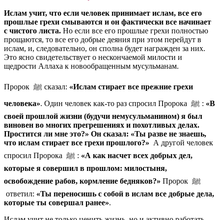
Ислам учит, что если человек принимает ислам, все его
прошлые грехи смываются и он фактически все начинает
с чистого листа.
Но если все его прошлые грехи полностью
прощаются, то все его добрые деяния при этом перейдут в
ислам, и, следовательно, он сполна будет награжден за них.
Это ясно свидетельствует о нескончаемой милости и
щедрости Аллаха к новообращенным мусульманам.
Пророк ﷺ сказал:
«Ислам стирает все прежние грехи
человека»
. Один человек как-то раз спросил Пророка ﷺ :
«В
своей прошлой жизни (будучи немусульманином) я был
виновен во многих прегрешениях и похотливых делах.
Простится ли мне это?» Он сказал: «Ты разве не знаешь,
что ислам стирает все грехи прошлого?»
А другой человек
спросил Пророка ﷺ :
«А как насчет всех добрых дел,
которые я совершил в прошлом: милостыня,
освобождение рабов, кормление бедняков?»
Пророк ﷺ
ответил:
«Ты переносишь с собой в ислам все добрые дела,
которые ты совершал ранее»
.
Ислам учит не только ценить жизнь, но и активно работать