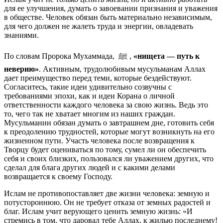
для ее улучшения, думать о завоевании признания и уважения
в обществе. Человек обязан быть материально независимым,
для чего должен не жалеть труда и энергии, овладевать
знаниями.
По словам Пророка Мухаммада, ﷺ ,
«нищета — путь к
неверию»
. Активным, трудолюбивым мусульманам Аллах
дает преимущество перед теми, которые бездействуют.
Согласитесь, такие идеи удивительно созвучны с
требованиями эпохи, как и идеи Корана о личной
ответственности каждого человека за свою жизнь. Ведь это
то, чего так не хватает многим из наших граждан.
Мусульманин обязан думать о завтрашнем дне, готовить себя
к преодолению трудностей, которые могут возникнуть на его
жизненном пути. Участь человека после возвращения к
Творцу будет оцениваться по тому, сумел ли он обеспечить
себя и своих близких, пользовался ли уважением других, что
сделал для блага других людей и с какими делами
возвращается к своему Господу.
Ислам не противопоставляет две жизни человека: земную и
потустороннюю. Он не требует отказа от земных радостей и
благ. Ислам учит верующего ценить земную жизнь: «И
стремись в том, что даровал тебе Аллах, к жилью последнему!