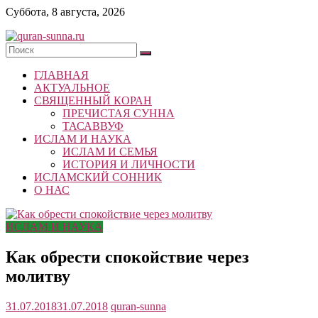
Skip
Суббота, 8 августа, 2026
to
content
quran-
ГЛАВНАЯ
sunna.ru
АКТУАЛЬНОЕ
СВЯЩЕННЫЙ КОРАН
«Центр
ПРЕЧИСТАЯ СУННА
исследований
ТАСАВВУФ
Корана
ИСЛАМ И НАУКА
и
ИСЛАМ И СЕМЬЯ
Сунны»
ИСТОРИЯ И ЛИЧНОСТИ
Республики
ИСЛАМСКИЙ СОННИК
Татарстан
О НАС
ИСЛАМ И НАУКА
Как обрести спокойствие через
молитву
31.07.2018
31.07.2018
quran-sunna