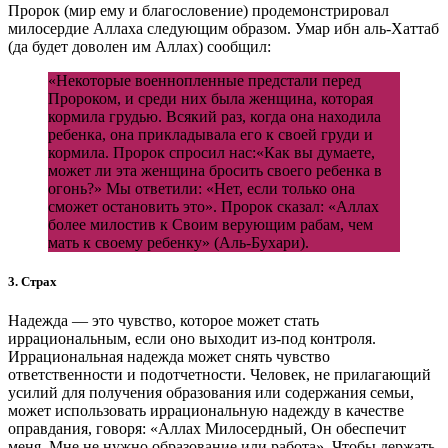
Пророк (мир ему и благословение) продемонстрировал
милосердие Аллаха следующим образом. Умар ибн аль-Хаттаб
(да будет доволен им Аллах) сообщил:
«Некоторые военнопленные предстали перед
Пророком, и среди них была женщина, которая
кормила грудью. Всякий раз, когда она находила
ребенка, она прикладывала его к своей груди и
кормила. Пророк спросил нас:«Как вы думаете,
может ли эта женщина бросить своего ребенка в
огонь?» Мы ответили: «Нет, если только она
сможет остановить это». Пророк сказал: «Аллах
более милостив к Своим верующим рабам, чем
мать к своему ребенку» (Аль-Бухари).
3. Страх
Надежда — это чувство, которое может стать
иррациональным, если оно выходит из-под контроля.
Иррациональная надежда может снять чувство
ответственности и подотчетности. Человек, не прилагающий
усилий для получения образования или содержания семьи,
может использовать иррациональную надежду в качестве
оправдания, говоря: «Аллах Милосердный, Он обеспечит
меня. Мне не нужно образование или работа». Чтобы держать