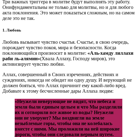
Три важных триггера в молитве будут выполнять эту работу.
Онифундаментальны не только для молитвы, но и для любого
акта поклонения. Это может показаться сложным, но на самом
деле это не так.
1. Любовь
Любовь вызывает чувство счастья. Счастье, в свою очередь,
порождает чувство покоя, мира и безопасности. Когда
поклоняющийся произносит в молитве:
«Аль-хамду лиллахи
раби ль-алямин»
(Хвала Аллаху, Господу миров), это
активизирует чувство любви.
Аллах, совершенный в Своих изречениях, действиях и
суждениях, никогда не обидит ни одну душу. И верующий не
должен бояться, что Аллах причинит ему какой-либо вред.
Добавьте к этому бесчисленные дары Аллаха людям:
«Неужели неверующие не видят, что небеса и
земля были единым целым и что Мы разделили
их и сотворили все живое из воды? Неужели
они не уверуют? Мы воздвигли на земле
незыблемые горы, чтобы она не колебалась
вместе с ними. Мы проложили на ней широкие
дороги, чтобы они следовали верным путем.