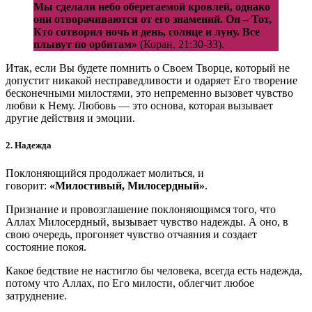
Мы сделали небо оберегаемой кровлей, однако
они отворачиваются от его знамений. Он – Тот,
Кто сотворил ночь и день, солнце и луну. Все
плывут по орбитам»
(Коран, 21:30-33).
Итак, если Вы будете помнить о Своем Творце, который не
допустит никакой несправедливости и одаряет Его творение
бесконечными милостями, это непременно вызовет чувство
любви к Нему. Любовь — это основа, которая вызывает
другие действия и эмоции.
2. Надежда
Поклоняющийся продолжает молиться, и
говорит:
«Милостивый, Милосердный»
.
Признание и провозглашение поклоняющимся того, что
Аллах Милосердный, вызывает чувство надежды. А оно, в
свою очередь, прогоняет чувство отчаяния и создает
состояние покоя.
Какое бедствие не настигло бы человека, всегда есть надежда,
потому что Аллах, по Его милости, облегчит любое
затруднение.