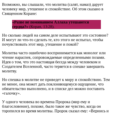
Возможно, вы слышали, что молитва (салят, намаз) дарует
человеку мир, утешение и спокойствие. Об этом сказано в
Священном Коране:
«Разве не поминанием Аллаха утешаются
сердца?»
(Коран, 13:28).
Но сколько людей на самом деле испытывают это состояние?
И могут ли что-то сделать те, кто этого не испытал, чтобы
почувствовать этот мир, утешение и покой?
Молитва часто ошибочно воспринимается как монолог или
чтение нараспев, сопровождаемые определенными позами.
Идея о том, что это настоящая беседа между человеком и
Создателем Вселенной, часто теряется в спешке завершить
молитву.
Но спешка в молитве не приведет к миру и спокойствию. Тем
не менее, она может дать поклоняющемуся ощущение, что
обязательство выполнено, и в списке дел можно поставить
«галочку».
У одного человека во времена Пророка (мир ему и
благословение), похоже, было такое же чувство, когда он
торопился во время молитвы. Пророк сказал ему: «Вернись и