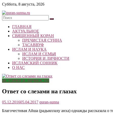
Skip
Суббота, 8 августа, 2026
to
content
quran-
ГЛАВНАЯ
sunna.ru
АКТУАЛЬНОЕ
СВЯЩЕННЫЙ КОРАН
«Центр
ПРЕЧИСТАЯ СУННА
исследований
ТАСАВВУФ
Корана
ИСЛАМ И НАУКА
и
ИСЛАМ И СЕМЬЯ
Сунны»
ИСТОРИЯ И ЛИЧНОСТИ
Республики
ИСЛАМСКИЙ СОННИК
Татарстан
О НАС
ИСТОРИЯ И ЛИЧНОСТИ
Ответ со слезами на глазах
05.12.2016
05.04.2017
quran-sunna
Благочестивая Айша (радыяллаху анха) однажды рассказала о то