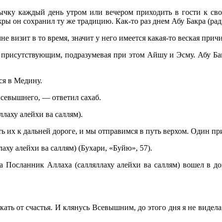
чку каждый день утром или вечером приходить в гости к свое
ры он сохранил ту же традицию. Как-то раз днем Абу Бакра (рады
е визит в то время, значит у него имеется какая-то веская прич
 присутствующим, подразумевая при этом Айшу и Эсму. Абу Бакр 
ся в Медину.
Всевышнего, — ответил сахаб.
лаху алейхи ва саллям).
ь их к дальней дороге, и мы отправимся в путь верхом. Один пр
ху алейхи ва саллям) (Бухари, «Буйю», 57).
а Посланник Аллаха (салляллаху алейхи ва саллям) вошел в до
акать от счастья. И клянусь Всевышним, до этого дня я не видел