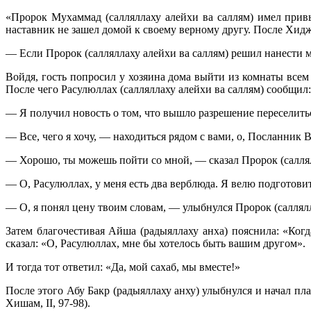
«Пророк Мухаммад (салляллаху алейхи ва саллям) имел привы
наставник не зашел домой к своему верному другу. После Хидж
— Если Пророк (салляллаху алейхи ва саллям) решил нанести мн
Войдя, гость попросил у хозяина дома выйти из комнаты всем
После чего Расулюллах (салляллаху алейхи ва саллям) сообщил:
— Я получил новость о том, что вышло разрешение переселить
— Все, чего я хочу, — находиться рядом с вами, о, Посланник 
— Хорошо, ты можешь пойти со мной, — сказал Пророк (саллял
— О, Расулюллах, у меня есть два верблюда. Я велю подготовит
— О, я понял цену твоим словам, — улыбнулся Пророк (саллялла
Затем благочестивая Айша (радыяллаху анха) пояснила: «Когд
сказал: «О, Расулюллах, мне бы хотелось быть вашим другом».
И тогда тот ответил: «Да, мой сахаб, мы вместе!»
После этого Абу Бакр (радыяллаху анху) улыбнулся и начал пл
Хишам, II, 97-98).