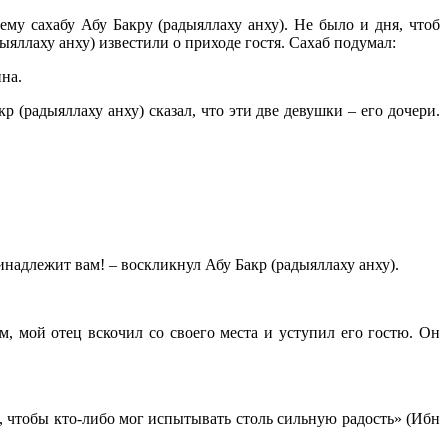
му сахабу Абу Бакру (радыяллаху анху). Не было и дня, чтоб
яллаху анху) известили о приходе гостя. Сахаб подумал:
ина.
(радыяллаху анху) сказал, что эти две девушки – его дочери.
инадлежит вам! – воскликнул Абу Бакр (радыяллаху анху).
м, мой отец вскочил со своего места и уступил его гостю. Он
а, чтобы кто-либо мог испытывать столь сильную радость» (Ибн