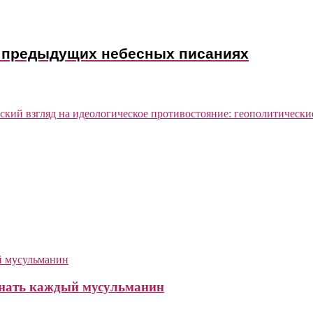
нание о Пророка Мухаммаде (ﷺ) в предыдущих небесных писаниях
ский взгляд на идеологическое противостояние: геополитически
 знать каждый мусульманин