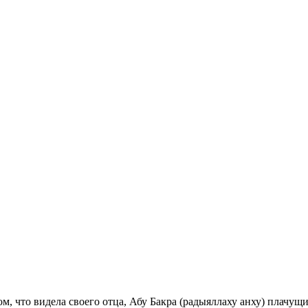
м, что видела своего отца, Абу Бакра (радыяллаху анху) плачущи