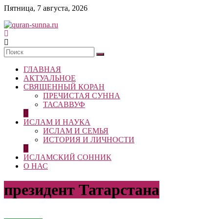
Skip
Пятница, 7 августа, 2026
to
content
quran-
sunna.ru
ГЛАВНАЯ
«Центр
АКТУАЛЬНОЕ
исследований
СВЯЩЕННЫЙ КОРАН
Корана
ПРЕЧИСТАЯ СУННА
и
ТАСАВВУФ
Сунны»
Республики
ИСЛАМ И НАУКА
Татарстан
ИСЛАМ И СЕМЬЯ
ИСТОРИЯ И ЛИЧНОСТИ
ИСЛАМСКИЙ СОННИК
О НАС
президент Татарстана