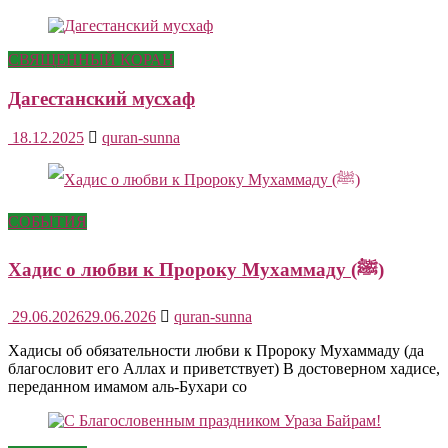
СВЯЩЕННЫЙ КОРАН
Дагестанский мусхаф
18.12.2025
quran-sunna
СОБЫТИЯ
Хадис о любви к Пророку Мухаммаду (ﷺ)
29.06.2026
29.06.2026
quran-sunna
Хадисы об обязательности любви к Пророку Мухаммаду (да
благословит его Аллах и приветствует) В достоверном хадисе,
переданном имамом аль-Бухари со