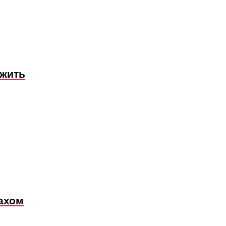
 жить
ахом