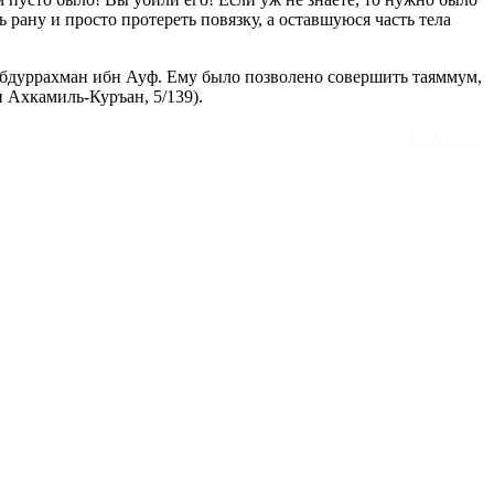
 рану и просто протереть повязку, а оставшуюся часть тела
 Абдуррахман ибн Ауф. Ему было позволено совершить таяммум,
 Ахкамиль-Куръан, 5/139).
Источник