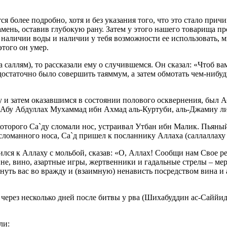
ся более подробно, хотя и без указания того, что это стало пр
камень, оставив глубокую рану. Затем у этого нашего товарища 
наличии воды и наличии у тебя возможности ее использовать, м
этого он умер.
 саллям), то рассказали ему о случившемся. Он сказал: «Чтоб ва
достаточно было совершить таяммум, а затем обмотать чем-нибудь
у и затем оказавшимся в состоянии полового осквернения, был
 (Абу Абдуллах Мухаммад ибн Ахмад аль-Куртуби, аль-Джамиу ли
 которого Са`ду сломали нос, устраивал Утбан ибн Малик. Пьяны
 сломанного носа, Са`д пришел к посланнику Аллаха (саллаллаху 
тился к Аллаху с мольбой, сказав: «О, Аллах! Сообщи нам Свое
 вино, азартные игры, жертвенники и гадальные стрелы – мерзо
гнуть вас во вражду и (взаимную) ненависть посредством вина и
 через несколько дней после битвы у рва (Шихабуддин ас-Саййи
ли: