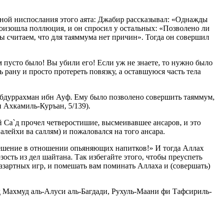
ичиной ниспослания этого аята: Джабир рассказывал: «Однажды
произошла поллюция, и он спросил у остальных: «Позволено ли
ы считаем, что для таяммума нет причин». Тогда он совершил
м пусто было! Вы убили его! Если уж не знаете, то нужно было
 рану и просто протереть повязку, а оставшуюся часть тела
 Абдуррахман ибн Ауф. Ему было позволено совершить таяммум,
 Ахкамиль-Куръан, 5/139).
й Са`д прочел четверостишие, высмеивавшее ансаров, и это
алейхи ва саллям) и пожаловался на того ансара.
 решение в отношении опьяняющих напитков!» И тогда Аллах
сть из дел шайтана. Так избегайте этого, чтобы преуспеть
 азартных игр, и помешать вам поминать Аллаха и (совершать)
д Махмуд аль-Алуси аль-Багдади, Рухуль-Маани фи Тафсириль-