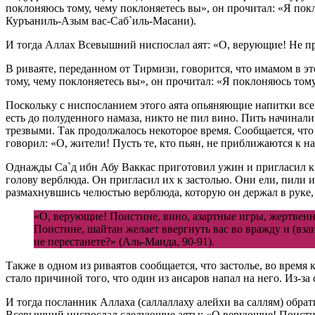
поклоняюсь тому, чему поклоняетесь вы», он прочитал: «Я по
Куръаниль-Азым вас-Саб`иль-Масани).
И тогда Аллах Всевышний ниспослал аят: «О, верующие! Не при
В риваяте, переданном от Тирмизи, говорится, что имамом в э
тому, чему поклоняетесь вы», он прочитал: «Я поклоняюсь тому
Поскольку с ниспосланием этого аята опьяняющие напитки все
есть до полуденного намаза, никто не пил вино. Пить начинали
трезвыми. Так продолжалось некоторое время. Сообщается, что
говорил: «О, жители! Пусть те, кто пьян, не приближаются к 
Однажды Са`д ибн Абу Ваккас приготовил ужин и пригласил к с
голову верблюда. Он пригласил их к застолью. Они ели, пили и
размахнувшись челюстью верблюда, которую он держал в руке, 
«О, верующие! Поистине, вино, азартные игры, жертвенни
Поистине, шайтан желает ввергнуть вас во вражду и (вз
не перестанете?» (Аль-Маида, 90-91).
Также в одном из риваятов сообщается, что застолье, во время
стало причиной того, что один из ансаров напал на него. Из-за
И тогда посланник Аллаха (саллаллаху алейхи ва саллям) обра
Всевышний ниспослал следующие аяты: «О верующие! Поистине,