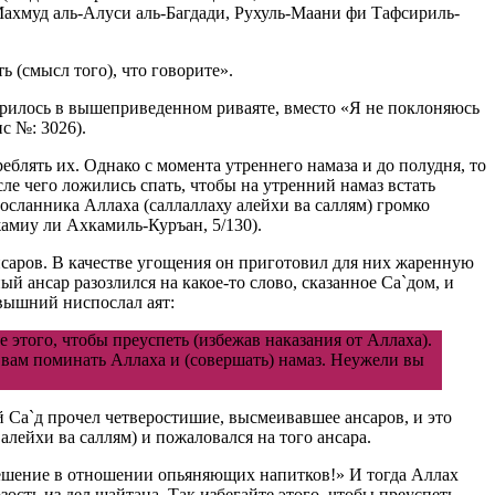
Махмуд аль-Алуси аль-Багдади, Рухуль-Маани фи Тафсириль-
 (смысл того), что говорите».
ворилось в вышеприведенном риваяте, вместо «Я не поклоняюсь
с №: 3026).
лять их. Однако с момента утреннего намаза и до полудня, то
ле чего ложились спать, чтобы на утренний намаз встать
посланника Аллаха (саллаллаху алейхи ва саллям) громко
жамиу ли Ахкамиль-Куръан, 5/130).
нсаров. В качестве угощения он приготовил для них жаренную
й ансар разозлился на какое-то слово, сказанное Са`дом, и
евышний ниспослал аят:
 этого, чтобы преуспеть (избежав наказания от Аллаха).
 вам поминать Аллаха и (совершать) намаз. Неужели вы
й Са`д прочел четверостишие, высмеивавшее ансаров, и это
алейхи ва саллям) и пожаловался на того ансара.
 решение в отношении опьяняющих напитков!» И тогда Аллах
сть из дел шайтана. Так избегайте этого, чтобы преуспеть