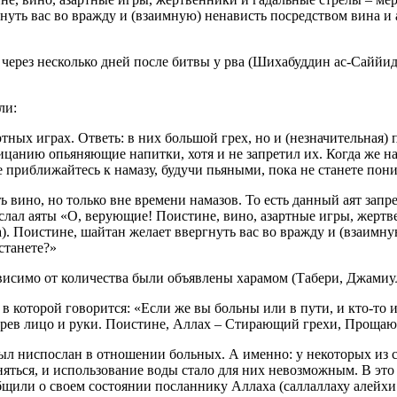
гнуть вас во вражду и (взаимную) ненависть посредством вина и
 через несколько дней после битвы у рва (Шихабуддин ас-Саййи
ли:
тных играх. Ответь: в них большой грех, но и (незначительная) 
ицанию опьяняющие напитки, хотя и не запретил их. Когда же н
приближайтесь к намазу, будучи пьяными, пока не станете поним
 вино, но только вне времени намазов. То есть данный аят запр
лал аяты «О, верующие! Поистине, вино, азартные игры, жертве
а). Поистине, шайтан желает ввергнуть вас во вражду и (взаимн
станете?»
исимо от количества были объявлены харамом (Табери, Джамиуль
 в которой говорится: «Если же вы больны или в пути, и кто-то 
ерев лицо и руки. Поистине, Аллах – Стирающий грехи, Прощаю
был ниспослан в отношении больных. А именно: у некоторых из 
няться, и использование воды стало для них невозможным. В это
щили о своем состоянии посланнику Аллаха (саллаллаху алейхи в