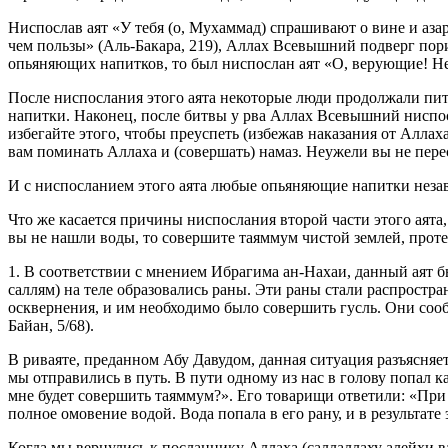
Ниспослав аят «У тебя (о, Мухаммад) спрашивают о вине и азар
чем пользы» (Аль-Бакара, 219), Аллах Всевышний подверг пор
опьяняющих напитков, то был ниспослан аят «О, верующие! Не 
После ниспослания этого аята некоторые люди продолжали пить
напитки. Наконец, после битвы у рва Аллах Всевышний ниспос
избегайте этого, чтобы преуспеть (избежав наказания от Аллах
вам поминать Аллаха и (совершать) намаз. Неужели вы не пере
И с ниспосланием этого аята любые опьяняющие напитки незав
Что же касается причины ниспослания второй части этого аята,
вы не нашли воды, то совершите таяммум чистой землей, прот
1. В соответствии с мнением Ибрагима ан-Нахаи, данный аят 
саллям) на теле образовались раны. Эти раны стали распростра
осквернения, и им необходимо было совершить гусль. Они сооб
Байан, 5/68).
В риваяте, преданном Абу Давудом, данная ситуация разъясняет
мы отправились в путь. В пути одному из нас в голову попал 
мне будет совершить таяммум?». Его товарищи ответили: «При 
полное омовение водой. Вода попала в его рану, и в результате 
Когда мы вернулись к посланнику Аллаха (саллаллаху алейхи ва