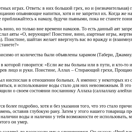
тных играх. Ответь: в них большой грех, но и (незначительная) 
ицанию опьяняющие напитки, хотя и не запретил их. Когда же н
приближайтесь к намазу, будучи пьяными, пока не станете поним
 вино, но только вне времени намазов. То есть данный аят запр
лал аяты «О, верующие! Поистине, вино, азартные игры, жертве
а). Поистине, шайтан желает ввергнуть вас во вражду и (взаимн
станете?»
исимо от количества были объявлены харамом (Табери, Джамиуль
 в которой говорится: «Если же вы больны или в пути, и кто-то 
ерев лицо и руки. Поистине, Аллах – Стирающий грехи, Прощаю
был ниспослан в отношении больных. А именно: у некоторых из 
няться, и использование воды стало для них невозможным. В это
щили о своем состоянии посланнику Аллаха (саллаллаху алейхи в
ся более подробно, хотя и без указания того, что это стало пр
камень, оставив глубокую рану. Затем у этого нашего товарища 
наличии воды и наличии у тебя возможности ее использовать, м
этого он умер.
 саллям), то рассказали ему о случившемся. Он сказал: «Чтоб ва