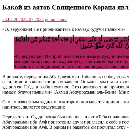
Какой из аятов Священного Корана яв
24.07.2020
24.07.2024
quran-sunna
«О, верующие! Не приближайтесь к намазу, будучи пьяными»
وَإِن كُنتُم مَّرْضَى أَوْ عَلَى سَفَرٍ أَوْ جَاء أَحَدٌ مِّنكُم مِّن الْغَآئِطِ
«О, верующие! Не приближайтесь к намазу, будучи пьяным
осквернения, пока не искупаетесь, если только вы не в п
близость с женщинами, и вы не нашли воды, то соверши
В риваяте, переданном Абу Давудом ат-Тайалиси, сообщается, 
если, пили и в конце концов опьянели. Опьянев, мы стали хва
ударил ею Са`да и разбил ему нос. Это происшествие произош
намазу, будучи пьяными» (Ахмад Абдуррахман аль-Бенна, Минх
Самым известным хадисом, в котором описывается причина нис
напитков, является следующий:
Передается от Судди: когда был ниспослан аят «Тебя спрашив
Абдуррахман ибн Ауф приготовил еду и пригласил к себе в гос
Абдуррахман ибн Ауф. В одном из ракаатов он прочитал суру «а