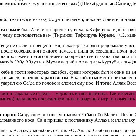
клоняюсь тому, чему поклоняетесь вы») (Шихабуддин ас-Саййид 
ближайтесь к намазу, будучи пьяными, пока не станете понимать
том намазе был Али, и он прочел суру «аль-Кяфирун», и, как го
, чему поклоняетесь вы» (Тирмизи, Тафсируль-Куръан, 4/12, хади
 еще не стали запрещенными, некоторые люди продолжали употреб
 после совершения ночного намаза и пили до середины ночи, пос
 на протяжении этого времени во время чтения азана, глашатай 
намазу!» (Абу Абдуллах Мухаммад ибн Ахмад аль-Куртуби, аль-Д
ебе в гости некоторых сахабов, среди которых был и один из а
, опьянев, перешли к разговорам. В какой-то момент приглашенны
ударил ею Са`да по голове и сломал ему нос. И тогда Аллах Вс
ки и гадальные стрелы – мерзость из дел шайтана. Так избегайте
аимную) ненависть посредством вина и азартных игр, и помешать
 которого Са`ду сломали нос, устраивал Утбан ибн Малик. Пьяны
 сломанного носа, Са`д пришел к посланнику Аллаха (саллаллаху 
тился к Аллаху с мольбой, сказав: «О, Аллах! Сообщи нам Свое
 вино, азартные игры, жертвенники и гадальные стрелы – мерзо