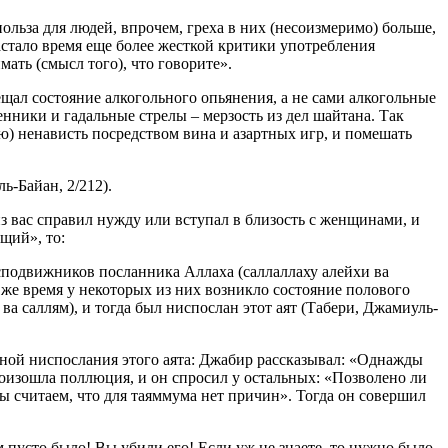
польза для людей, впрочем, греха в них (несоизмеримо) больше,
астало время еще более жесткой критики употребления
ать (смысл того), что говорите».
ещал состояние алкогольного опьянения, а не сами алкогольные
нники и гадальные стрелы – мерзость из дел шайтана. Так
ую) ненависть посредством вина и азартных игр, и помешать
-Байан, 2/212).
из вас справил нужду или вступал в близость с женщинами, и
щий», то:
сподвижников посланника Аллаха (саллаллаху алейхи ва
 же время у некоторых из них возникло состояние полового
а саллям), и тогда был ниспослан этот аят (Табери, Джамиуль-
ичиной ниспослания этого аята: Джабир рассказывал: «Однажды
произошла поллюция, и он спросил у остальных: «Позволено ли
ы считаем, что для таяммума нет причин». Тогда он совершил
м пусто было! Вы убили его! Если уж не знаете, то нужно было