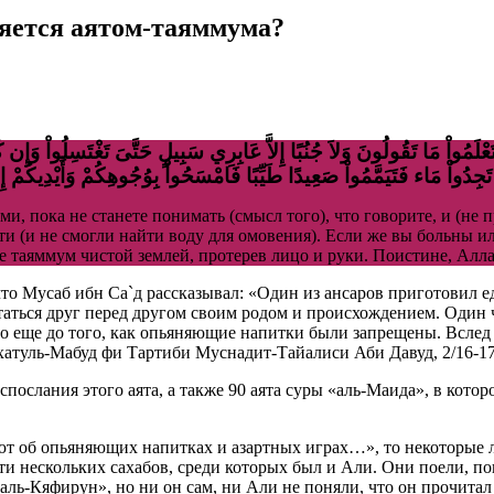
ляется аятом-таяммума?
َّىَ تَعْلَمُواْ مَا تَقُولُونَ وَلاَ جُنُبًا إِلاَّ عَابِرِي سَبِيلٍ حَتَّىَ تَغْتَسِلُواْ 
и, пока не станете понимать (смысл того), что говорите, и (не 
ути (и не смогли найти воду для омовения). Если же вы больны ил
те таяммум чистой землей, протерев лицо и руки. Поистине, Ал
что Мусаб ибн Са`д рассказывал: «Один из ансаров приготовил 
статься друг перед другом своим родом и происхождением. Один
ло еще до того, как опьяняющие напитки были запрещены. Вслед
атуль-Мабуд фи Тартиби Муснадит-Тайалиси Аби Давуд, 2/16-17
послания этого аята, а также 90 аята суры «аль-Маида», в кот
ают об опьяняющих напитках и азартных играх…», то некоторые 
ти нескольких сахабов, среди которых был и Али. Они поели, по
ль-Кяфирун», но ни он сам, ни Али не поняли, что он прочитал 