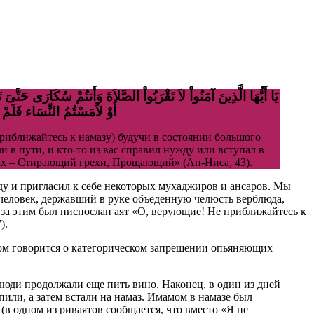
يَا أَيُّهَا الَّذِينَ آمَنُواْ لاَ تَقْرَبُواْ الصَّلاَةَ وَأَنتُمْ سُكَارَى حَت
أَوْ لاَمَسْتُمُ النِّسَاء فَلَمْ تَجِدُواْ مَاء فَتَيَمَّمُواْ صَعِيدًا طَيِّبًا فَامْسَحُواْ بِوُجُوهِكُمْ وَأَيْدِيكُمْ إِنَّ اللّهَ كَانَ عَفُوًّا غَفُورًا
приближайтесь к намазу) будучи в состоянии большого
и в пути, и кто-то из вас справил нужду или вступал в
лах – Стирающий грехи, Прощающий» (Ан-Ниса, 43).
еду и пригласил к себе некоторых мухаджиров и ансаров. Мы
 человек, державший в руке объеденную челюсть верблюда,
 за этим был ниспослан аят «О, верующие! Не приближайтесь к
).
ором говорится о категорическом запрещении опьяняющих
люди продолжали еще пить вино. Наконец, в один из дней
пили, а затем встали на намаз. Имамом в намазе был
(в одном из риваятов сообщается, что вместо «Я не