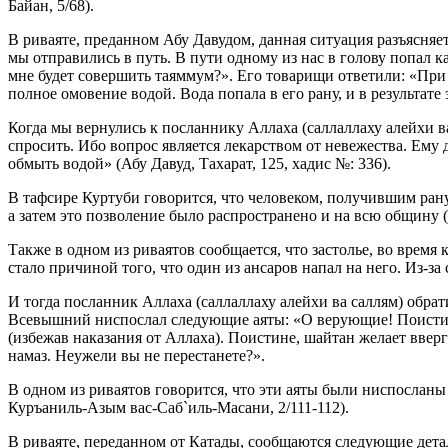
Байан, 5/68).
В риваяте, преданном Абу Давудом, данная ситуация разъясняет
мы отправились в путь. В пути одному из нас в голову попал 
мне будет совершить таяммум?». Его товарищи ответили: «При 
полное омовение водой. Вода попала в его рану, и в результате 
Когда мы вернулись к посланнику Аллаха (саллаллаху алейхи ва
спросить. Ибо вопрос является лекарством от невежества. Ему 
обмыть водой» (Абу Давуд, Тахарат, 125, хадис №: 336).
В тафсире Куртуби говорится, что человеком, получившим ран
а затем это позволение было распространено и на всю общину
Также в одном из риваятов сообщается, что застолье, во время
стало причиной того, что один из ансаров напал на него. Из-за
И тогда посланник Аллаха (саллаллаху алейхи ва саллям) обра
Всевышний ниспослал следующие аяты: «О верующие! Поистине,
(избежав наказания от Аллаха). Поистине, шайтан желает ввер
намаз. Неужели вы не перестанете?».
В одном из риваятов говорится, что эти аяты были ниспосланы
Куръаниль-Азым вас-Саб`иль-Масани, 2/111-112).
В риваяте, переданном от Катады, сообщаются следующие дета