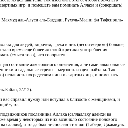
 азартных игр, и помешать вам поминать Аллаха и (совершать)
д Махмуд аль-Алуси аль-Багдади, Рухуль-Маани фи Тафсириль-
польза для людей, впрочем, греха в них (несоизмеримо) больше,
астало время еще более жесткой критики употребления
ать (смысл того), что говорите».
ещал состояние алкогольного опьянения, а не сами алкогольные
нники и гадальные стрелы – мерзость из дел шайтана. Так
ую) ненависть посредством вина и азартных игр, и помешать
-Байан, 2/212).
из вас справил нужду или вступал в близость с женщинами, и
щий», то:
сподвижников посланника Аллаха (саллаллаху алейхи ва
 же время у некоторых из них возникло состояние полового
а саллям), и тогда был ниспослан этот аят (Табери, Джамиуль-