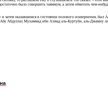
достаточно было совершить таяммум, а затем обмотать чем-нибудь
у и затем оказавшимся в состоянии полового осквернения, был
 (Абу Абдуллах Мухаммад ибн Ахмад аль-Куртуби, аль-Джамиу ли
ана