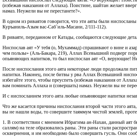
(избежав наказания от Аллаха). Поистине, шайтан желает ввер
намаз. Неужели вы не перестанете?».
В одном из риваятов говорится, что эти аяты были ниспосланы
Куръаниль-Азым вас-Саб`иль-Масани, 2/111-112).
В риваяте, переданном от Катады, сообщаются следующие дета
Ниспослав аят «У тебя (о, Мухаммад) спрашивают о вине и азар
чем пользы» (Аль-Бакара, 219), Аллах Всевышний подверг пор
опьяняющих напитков, то был ниспослан аят «О, верующие! Не 
После ниспослания этого аята некоторые люди продолжали пить
напитки. Наконец, после битвы у рва Аллах Всевышний ниспос
избегайте этого, чтобы преуспеть (избежав наказания от Аллах
вам поминать Аллаха и (совершать) намаз. Неужели вы не пере
И с ниспосланием этого аята любые опьяняющие напитки незав
Что же касается причины ниспослания второй части этого аята,
вы не нашли воды, то совершите таяммум чистой землей, прот
1. В соответствии с мнением Ибрагима ан-Нахаи, данный аят 
саллям) на теле образовались раны. Эти раны стали распростра
осквернения, и им необходимо было совершить гусль. Они сооб