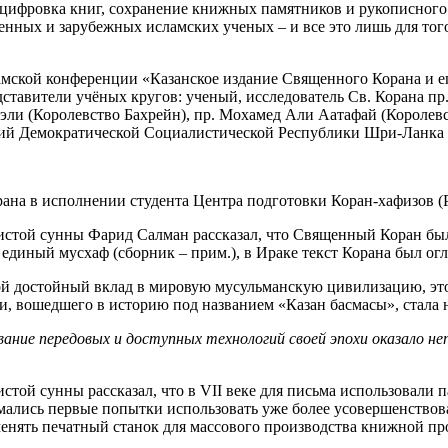
оцифровка книг, сохранение книжных памятников и рукописного 
нных и зарубежных исламских ученых – и все это лишь для того
мской конференции «Казанское издание Священного Корана и ег
дставители учёных кругов: ученый, исследователь Св. Корана п
эли (Королевство Бахрейн), пр. Мохамед Али Аатафай (Королев
фтий Демократической Социалистической Республики Шри-Ланка
ана в исполнении студента Центра подготовки Коран-хафизов (
истой сунны Фарид Салман рассказал, что Священный Коран был
 единый мусхаф (сборник – прим.), в Ираке текст Корана был огла
вой достойный вклад в мировую мусульманскую цивилизацию, это
ани, вошедшего в историю под названием «Казан басмасы», стала
ование передовых и доступных технологий своей эпохи оказало не
той сунны рассказал, что в VII веке для письма использовали п
имались первые попытки использовать уже более усовершенство
енять печатный станок для массового производства книжной пр