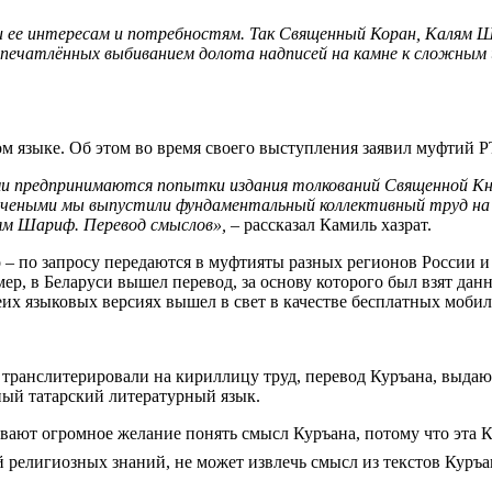
 ее интересам и потребностям. Так Священный Коран, Калям 
апечатлённых выбиванием долота надписей на камне к сложным
ом языке. Об этом во время своего выступления заявил муфтий 
и предпринимаются попытки издания толкований Священной Кн
 учеными мы выпустили фундаментальный коллективный труд на
ям Шариф. Перевод смыслов»,
– рассказал Камиль хазрат.
го – по запросу передаются в муфтияты разных регионов России 
ер, в Беларуси вышел перевод, за основу которого был взят да
еих языковых версиях вышел в свет в качестве бесплатных моб
Т транслитерировали на кириллицу труд, перевод Куръана, выда
ный татарский литературный язык.
вают огромное желание понять смысл Куръана, потому что эта 
ко, человек, не имеющий религиозных знаний, не может извлечь смысл из текс