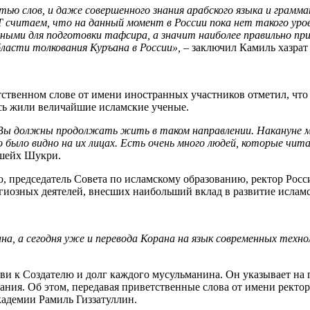
тью слов, и даже совершенного знания арабского языка и грам
Т считаем, что на данный момент в России пока нет такого ур
ыми для подготовки тафсира, а значит наиболее правильно при
ласти толкования Куръана в России»,
– заключил Камиль хазрат
твенном слове от имени иностранных участников отметил, что 
есь жили величайшие исламские ученые.
 должны продолжать жить в таком направлении. Накануне мы 
было видно на их лицах. Есть очень много людей, которые чит
 шейх Шукри.
, председатель Совета по исламскому образованию, ректор Росс
гиозных деятелей, внесших наибольший вклад в развитие исламс
ана, а сегодня уже и перевода Корана на язык современных тех
и к Создателю и долг каждого мусульманина. Он указывает на п
ания. Об этом, передавая приветственные слова от имени рект
адемии Рамиль Гиззатуллин.