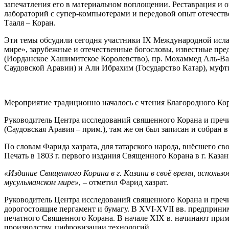
запечатления его в материальном воплощении. Реставрация и 
лабораторий с супер-компьютерами и передовой опыт отечестве
Тааля – Коран.
Эти темы обсудили сегодня участники IX Международной исла
мире», зарубежные и отечественные богословы, известные пре
(Иорданское Хашимитское Королевство), пр. Мохаммед Аль-Ва
Саудовской Аравии) и Али Ибрахим (Государство Катар), му
Мероприятие традиционно началось с чтения Благородного Кор
Руководитель Центра исследований священного Корана и преч
(Саудовская Аравия – прим.), там же он был записан и собран в
По словам Фарида хазрата, для татарского народа, внёсшего с
Печать в 1803 г. первого издания Священного Корана в г. Каз
«Издание Священного Корана в г. Казани в своё время, использ
мусульманском мире»
, – отметил Фарид хазрат.
Руководитель Центра исследований священного Корана и пречис
дорогостоящие пергамент и бумагу. В XVI-XVII вв. предприн
печатного Священного Корана. В начале XIX в. начинают прим
производству, цифровизации технологий.