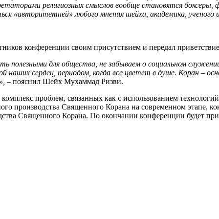
претаторами религиозных смыслов вообще становятся боксеры,
ться «авторитетней» любого мнения шейха, академика, ученого 
ников конференции своим присутствием и передал приветстви
 полезными для общества, не забываем о социальном служении 
ой наших сердец, периодом, когда все цветет в душе. Коран
–
осн
»,
– пояснил Шейх Мухаммад Ризви.
омплекс проблем, связанных как с использованием технологий в
ого производства Священного Корана на современном этапе, к
дства Священного Корана. По окончании конференции будет при