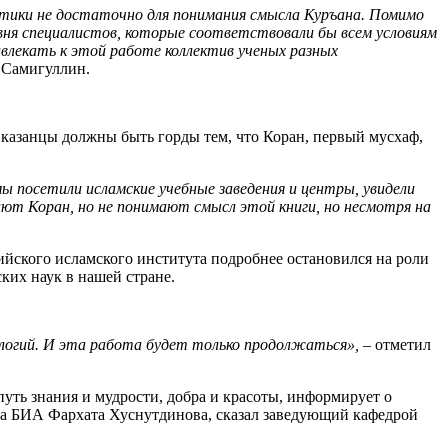
матики не достаточно для понимания смысла Куръана. Помимо
овня специалистов, которые соответствовали бы всем условиям
влекать к этой работе коллектив ученых разных
 Самигуллин.
казанцы должны быть горды тем, что Коран, первый мусхаф,
посетили исламские учебные заведения и центры, увидели
ают Коран, но не понимают смысл этой книги, но несмотря на
ийского исламского института подробнее остановился на роли
ких наук в нашей стране.
нологий. И эта работа будет только продолжаться»,
– отметил
уть знания и мудрости, добра и красоты, информирует о
ора БИА Фархата Хуснутдинова, сказал заведующий кафедрой