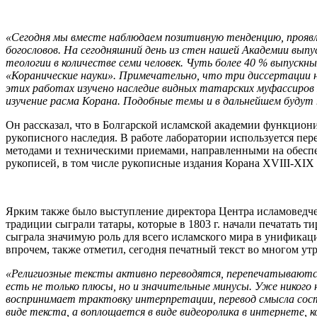
«Сегодня мы вместе наблюдаем позитивную тенденцию, проявля
богословов. На сегодняшний день из стен нашей Академии выпу
теологии в количестве семи человек. Чуть более 40 % выпуск
«Коранические науки». Примечательно, что три диссертации н
этих работах изучено наследие видных татарских муфассиров
изучение расма Корана. Подобные темы и в дальнейшем буду
Он рассказал, что в Болгарской исламской академии функцион
рукописного наследия. В работе лаборатории используется пер
методами и техническими приемами, направленными на обеспеч
рукописей, в том числе рукописные издания Корана XVIII-XIX 
Ярким также было выступление директора Центра исламоведч
традиции сыграли татары, которые в 1803 г. начали печатать 
сыграла значимую роль для всего исламского мира в унификаци
впрочем, также отметил, сегодня печатный текст во многом утр
«Религиозные тексты активно переводятся, перепечатывают
есть не только плюсы, но и значительные минусы. Уже никого
воспринимает трактовку интерпретации, перевод смысла сос
виде текста, а воплощается в виде видеоролика в интернете, 