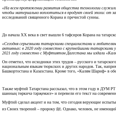
«На всем протяжении развития общества технологии служили
чтобы материально воплотиться в продукт своей эпохи: от з
исследований священного Корана и пречистой сунны.
До начала ХХ века в свет вышли 6 тафсиров Корана на татарск
«Сегодня серьезными татарскими специалистами и любителям
активных: в 2020 году совместно с крупнейшими татарскими
2021 году совместно с Муфтиятом Дагестана мы издали
«
Кал
Он отметил, что исходники этих трудов – русского и татарско
национальным языкам тюркских и других народов. Так, наприм
Башкортостана и Казахстана. Кроме того, «Калям Шариф» в об
Также муфтий Татарстана рассказал, что в этом году в ДУМ Р
шанның төркичә тәрҗемәсе» и перевели его текст на современ
Муфтий сделал акцент и на том, что сегодня верующие испыты
из Своих творений – пророку ﷺ. Одна