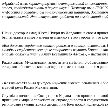
«Арабский язык характеризуется очень развитой многозначнос
этого, необходимо знать и другие науки. Поэтому мы в ДУМ Р
муфассира и обладали бы многоплановыми знаниями, достаточн
специальностей. Эта актуальная проблема на сегодняшний в об
Шейх, доктор Ахмад Юсеф Шукри из Иордании в своем приветс
был впервые в мире напечатан именно в этом городе, и что зд
«Вы должны гордиться вашим прошлым и вашим настоящим. Вы
молодых студентов, которые стараются изучить Коран, и это 
это мы должны учить Книгу Всевышнего Аллаха»,
– наставил
Рафик хазрат Мухаметшин, заместитель муфтия по образованию
татарского богословского наследия и именах выдающихся рели
«Казань всегда была центром изучения Корана, печатания Кор
в своей речи Рафик Мухаметшин.
Служба и почитание Священного Корана – это проявление любв
принципах мира и спокойствия, справедливости и сосуществов
религиозно-гуманитарных дисциплин Болгарской исламской ак