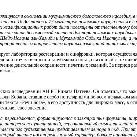
ющуюся в оживлении мусульманского богословского наследия, в
стились 16 докторов и 77 магистров исламских наук, а также в
ных квалификационных работ были посвящены отечественному бог
а соискание богословской степени доктора исламских наук были
 Шейх-Ислама аль-Хамиди и Мухаммада Садыка Иманкулый, а так
т приоритетным направлением научных изысканий наших магист
ирует лаборатория реставрации и оцифровки, которая осуществ
едовой отечественный и зарубежный опыт, связанный с техникой
ение длительной сохранности печатных изданий. За период раб
веков.
еских исследований АН РТ Рината Патеева. Он отметил, что в
тиражи Корана, ставшие особо популярными во всем исламском м
и текста «Речи Бога», а его доступность для широких масс, в о
ачивает свое значение.
ся, переиздаются, форматируются в электронные форматы, ши
 не интересует аутентичный, первоначальный смысл текста (в т
тавленного субъективным представлением автора и т.д. При э
который внешне носит религиозный характер, больше наполнен к