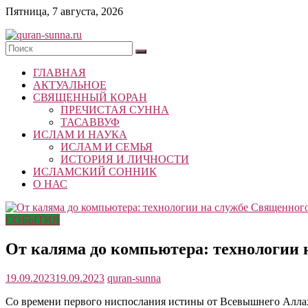
Skip
Пятница, 7 августа, 2026
to
content
quran-
ГЛАВНАЯ
sunna.ru
АКТУАЛЬНОЕ
СВЯЩЕННЫЙ КОРАН
«Центр
ПРЕЧИСТАЯ СУННА
исследований
ТАСАВВУФ
Корана
ИСЛАМ И НАУКА
и
ИСЛАМ И СЕМЬЯ
Сунны»
ИСТОРИЯ И ЛИЧНОСТИ
Республики
ИСЛАМСКИЙ СОННИК
Татарстан
О НАС
СОБЫТИЯ
От каляма до компьютера: технологии 
19.09.2023
19.09.2023
quran-sunna
Со времени первого ниспослания истины от Всевышнего Аллаха