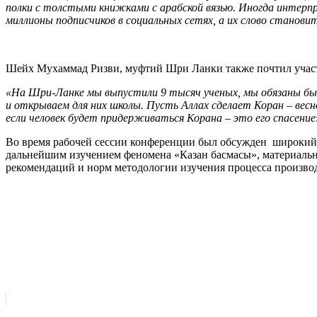
полки с толстыми книжками с арабской вязью. Иногда интер
миллионы подписчиков в социальных сетях, а их слово станови
Шейх Мухаммад Ризви, муфтий Шри Ланки также почтил участ
«На Шри-Ланке мы выпустили 9 тысяч ученых, мы обязаны быть
и открываем для них школы. Пусть Аллах сделает Коран – весн
если человек будет придерживаться Корана – это его спасение
Во время рабочей сессии конференции был обсужден широкий к
дальнейшим изучением феномена «Казан басмасы», материальн
рекомендаций и норм методологии изучения процесса произво