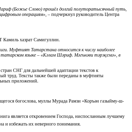
Шариф (Божье Слово) прошёл долгий полуторатысячный путь,
 цифровым операциям»,
– подчеркнул руководитель Центра
РТ Камиль хазрат Самигуллин.
иги. Муфтият Татарстана относится к числу наиболее
 татарском языке –
«
Кәлам Шәриф. Мәгънәви тәрҗемә
»
, в
и стран СНГ для дальнейшей адаптации текстов к
нный труд. Тексты также были переданы в муфтияты
ильных приложений.
ющегося богослова, муллы Мурада Рамзи «Коръән газыйму-ш-
Книга является откровением Господа, ниспосланным лучшему
тов Куръана и избежать их неверного понимания.