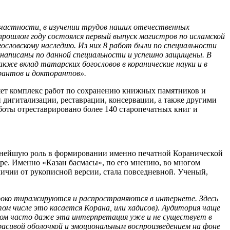
 частности, в изучении трудов наших отечественных
 прошлом году состоялся первый выпуск магистров по исламской
ословскому наследию. Из них 8 работ были по специальности
 написаны по данной специальности и успешно защищены. В
же вклад татарских богословов в коранические науки и в
рантов и докторантов».
ляет комплекс работ по сохранению книжных памятников и
 дигитализации, реставрации, консервации, а также другими
оты отреставрировано более 140 старопечатных книг и
ажнейшую роль в формировании именно печатной Коранической
ире. Именно «Казан басмасы», по его мнению, во многом
тличии от рукописной версии, стала повседневной. Ученый,
роко тиражируются и распространяются в интернете. Здесь
ом числе это касается Корана, или хадисов). Аудитория чаще
том часто даже эта интерпретация уже и не существует в
расивой оболочкой и эмоциональным воспроизведением на фоне