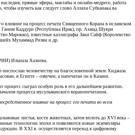
наследия, прямые эфиры, мактабы и онлайн-медресе, работа
, чтобы изучить как следует слово Аллаха Субханака ва
о влияние на процесс печати Священного Корана в исламском
р. Ганим Каддури (Республика Ирак), пр. Ахмад Шукри
ство Марокко), известные каллиграфы Заки Сайф (Королевство
 шейх Мухаммад Ризви и др.
РИИ) Ильназа Хазиева.
 ниспослан человечеству на благословенной земле Хиджаза
сован, в Египте – озвучен, а напечатан он в Казани.
т процесс сыграл особую роль в его дальнейшем развитии.
 началом процесса мусульманского коранопечатания.
посредственное влияние на процесс его печати во всем
альмовые листья, кости животных, затем вплоть до XVI века –
ванные технологии эпохи и появляются новые экземпляры
одукции. В XXI в. осуществляется переход к цифровому