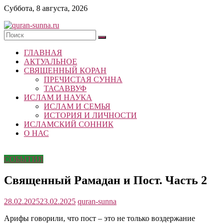
Skip
Суббота, 8 августа, 2026
to
content
quran-
ГЛАВНАЯ
sunna.ru
АКТУАЛЬНОЕ
СВЯЩЕННЫЙ КОРАН
«Центр
ПРЕЧИСТАЯ СУННА
исследований
ТАСАВВУФ
Корана
ИСЛАМ И НАУКА
и
ИСЛАМ И СЕМЬЯ
Сунны»
ИСТОРИЯ И ЛИЧНОСТИ
Республики
ИСЛАМСКИЙ СОННИК
Татарстан
О НАС
СОБЫТИЯ
Священный Рамадан и Пост. Часть 2
28.02.2025
23.02.2025
quran-sunna
Арифы говорили, что пост – это не только воздержание