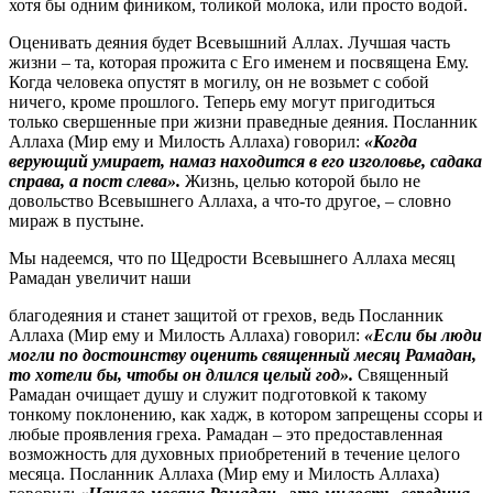
хотя бы одним фиником, толикой молока, или просто водой.
Оценивать деяния будет Всевышний Аллах. Лучшая часть
жизни – та, которая прожита с Его именем и посвящена Ему.
Когда человека опустят в могилу, он не возьмет с собой
ничего, кроме прошлого. Теперь ему могут пригодиться
только свершенные при жизни праведные деяния. Посланник
Аллаха (Мир ему и Милость Аллаха) говорил:
«Когда
верующий умирает, намаз находится в его изголовье, садака
справа, а пост слева».
Жизнь, целью которой было не
довольство Всевышнего Аллаха, а что-то другое, – словно
мираж в пустыне.
Мы надеемся, что по Щедрости Всевышнего Аллаха месяц
Рамадан увеличит наши
благодеяния и станет защитой от грехов, ведь Посланник
Аллаха (Мир ему и Милость Аллаха) говорил:
«Если бы люди
могли по достоинству оценить священный месяц Рамадан,
то хотели бы, чтобы он длился целый год».
Священный
Рамадан очищает душу и служит подготовкой к такому
тонкому поклонению, как хадж, в котором запрещены ссоры и
любые проявления греха. Рамадан – это предоставленная
возможность для духовных приобретений в течение целого
месяца. Посланник Аллаха (Мир ему и Милость Аллаха)