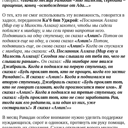
говорил:
«Начало месяца Рамадан –это милость, середина –
прощение, конец –освобождение от Ада…»
О тех, кто не смог использовать эту возможность, говорится в
хадисе, переданном
Ка’б бин Уджрой
:
«
Посланник Аллаха
(Мир ему и Милость Аллаха) захотел, чтобы мы сидели
поближе к минбару, и мы сели прямо напротив него.
Поднявшись на одну ступеньку, он сказал
«Амин!
»
Потом он
поднялся еще на одну, и снова сказал
«Амин!»
Потом,
поднявшись еще, он снова сказал
«Амин!»
Когда он спускался
с минбара, мы сказали:
«О, Посланник Аллаха (Мир ему и
Милость Аллаха)! Сегодня мы слышали от тебя то, чего не
слышали раньше».
Он сказал:
«На минбаре мне явился
Джабраиль. Когда я поднялся на первую ступеньку, он
сказал: «Будь проклят тот, кто не прощен, когда его застиг
Рамадан!». Я сказал: «Амин!» Когда я поднимался на
вторую ступеньку, Джабраиль сказал: «Будь проклят тот,
кто не говорит салават, когда произносится твое имя
». Я
сказал «Амин!» Когда я поднялся на третью ступеньку, он
сказал: «Будь проклят тот, кто не смог заработать Рая,
тогда как его родители, или один из них, уже
состарились!» Я сказал «Амин!»»
В месяц Рамадан особое внимание нужно уделить поддержке
нуждающихся, сирот и одиноких, протянуть им руку помощи,
разделить их страдания. Садака открывает ворота милости