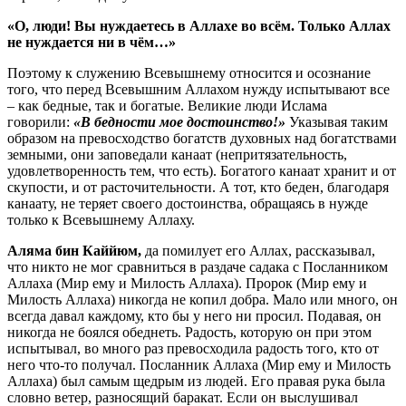
«О, люди! Вы нуждаетесь в Аллахе во всём. Только Аллах
не нуждается ни в чём…»
Поэтому к служению Всевышнему относится и осознание
того, что перед Всевышним Аллахом нужду испытывают все
– как бедные, так и богатые. Великие люди Ислама
говорили:
«В бедности мое достоинство!»
Указывая таким
образом на превосходство богатств духовных над богатствами
земными, они заповедали канаат (непритязательность,
удовлетворенность тем, что есть). Богатого канаат хранит и от
скупости, и от расточительности. А тот, кто беден, благодаря
канаату, не теряет своего достоинства, обращаясь в нужде
только к Всевышнему Аллаху.
Аляма бин Каййюм,
да помилует его Аллах, рассказывал,
что никто не мог сравниться в раздаче садака с Посланником
Аллаха (Мир ему и Милость Аллаха). Пророк (Мир ему и
Милость Аллаха) никогда не копил добра. Мало или много, он
всегда давал каждому, кто бы у него ни просил. Подавая, он
никогда не боялся обеднеть. Радость, которую он при этом
испытывал, во много раз превосходила радость того, кто от
него что-то получал. Посланник Аллаха (Мир ему и Милость
Аллаха) был самым щедрым из людей. Его правая рука была
словно ветер, разносящий баракат. Если он выслушивал