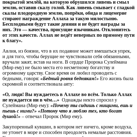
покрытой землёй, на которую обрушился ливень и смыл
землю, оставив скалу голой. Как ливень смывает с гладкой
скалы плодородную землю, попрёки, обида и лицемерие
стирают награждение Аллаха за такую милостыню.
Бесплодными будут такие деяния и не будет награды за
них. Это — качества, присущие язычникам. Отклонитесь
от этих качеств. Аллах не ведёт неверных по прямому пути
к благу».
Авлия, из боязни, что в их подаяние может вмешаться упрек,
и для того, чтобы берущие не чувствовали себя обязанными,
вручали закят, встав на ноги. В сердце Пророка Сулеймана
(Мир ему) не было места его несметному богатству и
огромному царству. Свое время он любил проводить с
бедными, говоря:
«Бедный ровня беднякам!»
Его жизнь была
скромной и соответствовала аяту:
«О, люди! Вы нуждаетесь в Аллахе во всём. Только Аллах
не нуждается ни в чём…»
Однажды некто спросил у
Сулеймана (Мир ему):
«Почему ты сидишь с нищими, ешь и
пьешь с ними?» «Потому что я люблю тех, кто богат
душой!»
– отвечал Пророк (Мир ему).
Закупоренный кувшин, в котором нет ничего, кроме воздуха,
не утонет в море и способен преодолеть немалые расстояния.