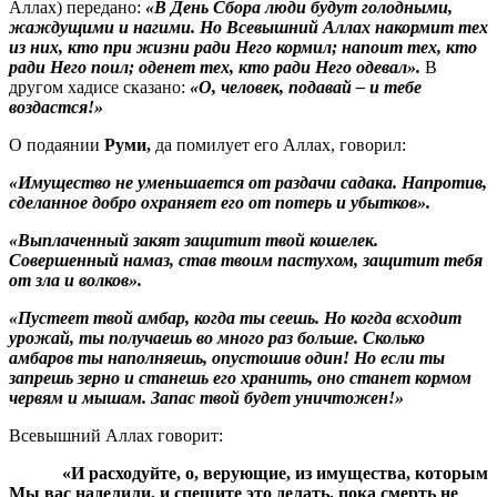
Аллах) передано:
«В День Сбора люди будут голодными,
жаждущими и нагими. Но Всевышний Аллах накормит тех
из них, кто при жизни ради Него кормил; напоит тех, кто
ради Него поил; оденет тех, кто ради Него одевал».
В
другом хадисе сказано:
«О, человек, подавай – и тебе
воздастся!»
О подаянии
Руми,
да помилует его Аллах, говорил:
«Имущество не уменьшается от раздачи садака. Напротив,
сделанное добро охраняет его от потерь и убытков».
«Выплаченный закят защитит твой кошелек.
Совершенный намаз, став твоим пастухом, защитит тебя
от зла и волков».
«Пустеет твой амбар, когда ты сеешь. Но когда всходит
урожай, ты получаешь во много раз больше. Сколько
амбаров ты наполняешь, опустошив один! Но если ты
запрешь зерно и станешь его хранить, оно станет кормом
червям и мышам. Запас твой будет уничтожен!»
Всевышний Аллах говорит:
«И расходуйте, о, верующие, из имущества, которым
Мы вас наделили, и спешите это делать, пока смерть не