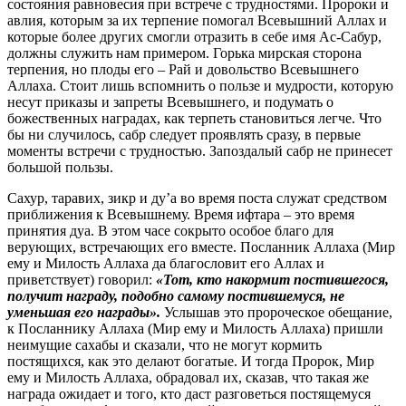
состояния равновесия при встрече с трудностями. Пророки и
авлия, которым за их терпение помогал Всевышний Аллах и
которые более других смогли отразить в себе имя Ас-Сабур,
должны служить нам примером. Горька мирская сторона
терпения, но плоды его – Рай и довольство Всевышнего
Аллаха. Стоит лишь вспомнить о пользе и мудрости, которую
несут приказы и запреты Всевышнего, и подумать о
божественных наградах, как терпеть становиться легче. Что
бы ни случилось, сабр следует проявлять сразу, в первые
моменты встречи с трудностью. Запоздалый сабр не принесет
большой пользы.
Сахур, таравих, зикр и ду’а во время поста служат средством
приближения к Всевышнему. Время ифтара – это время
принятия дуа. В этом часе сокрыто особое благо для
верующих, встречающих его вместе. Посланник Аллаха (Мир
ему и Милость Аллаха да благословит его Аллах и
приветствует) говорил:
«Тот, кто накормит постившегося,
получит награду, подобно самому постившемуся, не
уменьшая его награды».
Услышав это пророческое обещание,
к Посланнику Аллаха (Мир ему и Милость Аллаха) пришли
неимущие сахабы и сказали, что не могут кормить
постящихся, как это делают богатые. И тогда Пророк, Мир
ему и Милость Аллаха, обрадовал их, сказав, что такая же
награда ожидает и того, кто даст разговеться постящемуся