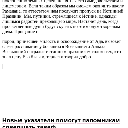
поклонению земных целей, не пятная его самодовольством и
лицемерием. Если таким образом мы сможем окончить школу
Рамадана, то аттестатом нам послужит пропуск на Истинный
Праздник. Мы, путники, стремящиеся к Истине, однажды
лишимся радостей преходящего мира. Настанет день, когда
просветленные души будут скучать по этим одухотвореным
дням. Прощание с
порой, принесшей милость и освобождение от Ада, вызовет
слезы расставания у боявшихся Всевышнего Аллаха.
Всевышний наградит истинным праздником только тех, кто
знал цену Его благам, терпел и творил добро.
Новые указатели помогут паломникам
совершать таваф