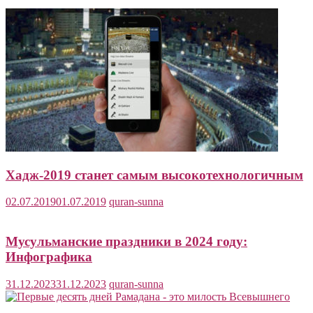
Хадж-2019 станет самым высокотехнологичным
02.07.2019
01.07.2019
quran-sunna
Мусульманские праздники в 2024 году:
Инфографика
31.12.2023
31.12.2023
quran-sunna