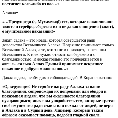
постигнет кого-либо из вас…»
А также:
«…Предупреди (о, Мухаммад!) тех, которые накапливают
золото и серебро, сберегая их и не давая очищения (закят),
о мучительном наказании!»
Закят, садака – это ибада, которая совершается ради
довольства Всевышнего Аллаха. Подаяние принимает только
Всевышний Аллах, а те, кто за ним приходит, –посланцы
Всевышнего. К ним нужно относиться бережно и с
благодарностью. Иносказательно это подчеркивается в
аяте:
«…только Аллах Единый принимает искреннее
покаяние и добрую милостыню…»
Давая садака, необходимо соблюдать адаб. В Коране сказано:
«О, верующие! Не теряйте награду Аллаха за ваши
благодеяния, сопровождая их попрёками или обидой и
показывая людям, что вы оказываете благодеяния
нуждающимся; иначе вы уподобитесь тем, которые тратят
своё имущество ради славы или похвал от людей, не веря
в Аллаха и в Судный день. Лицемер, который таким
образом оказывает помощь, подобен гладкой скале,