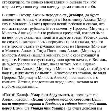
страждущего, то сильно впечатлялся, и бывало так, что
отдавал ему свою еду или одежду прямо снимая с себя.
В книге «Тафсир Хазин» передано от
Джабира
, да будет
доволен им Аллах, что однажды к Посланнику Аллаха (Мир
ему и Милость Аллаха) пришел некий ребенок и сказал, что
его мать просит рубашку. В тот момент у Пророка (Мир ему и
Милость Аллаха) не было рубашки кроме той, которая была
на нем, и он сказал ему прийти в другое время. Ребенок ушел,
но спустя некоторое время вернулся снова и сказал, что его
мать просит отдать ту рубашку, которая на Пророке (Мир ему
и Милость Аллаха). Тогда Посланник Аллаха (Мир ему и
Милость Аллаха) зашел в комнату, снял с себя рубашку и
отдал ее. Немного спустя наступило время намаза, и
Биляль
,
да будет доволен им Аллах, начал читать Азан. Однако
Посланник Аллаха (Мир ему и Милость Аллаха), не найдя что
надеть, к джамаату не вышел. Некоторые из сахабов, не видя
Пророка (Мир ему и Милость Аллаха), поспешили к его
комнате. Истина, представшая перед ними, заставила их
глубоко задуматься…
«Пятый Халиф»
Умар бин Абдульазиз,
да помилует его
Аллах, говорил:
«Намаз доведет тебя до середины Пути,
пост откроет ворота к Владыке, а садака даст предстать
перед Ним».
От
Убайда бин Умайра
(да будет доволен им