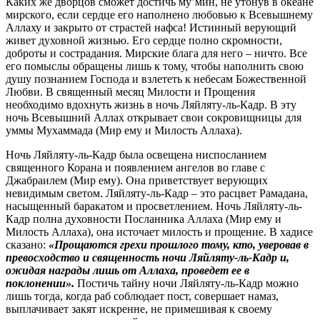
Каких же дворцов сможет достичь му’мин, не утонув в океане
мирского, если сердце его наполнено любовью к Всевышнему
Аллаху и закрыто от страстей нафса! Истинный верующий
живет духовной жизнью. Его сердце полно скромности,
доброты и сострадания. Мирские блага для него – ничто. Все
его помыслы обращены лишь к тому, чтобы наполнить свою
душу познанием Господа и взлететь к небесам Божественной
Любви. В священный месяц Милости и Прощения
необходимо вдохнуть жизнь в ночь Ляйляту-ль-Кадр. В эту
ночь Всевышний Аллах открывает свои сокровищницы для
уммы Мухаммада (Мир ему и Милость Аллаха).
Ночь Ляйляту-ль-Кадр была освещена ниспосланием
священного Корана и появлением ангелов во главе с
Джабраилем (Мир ему). Она приветствует верующих
невидимым светом. Ляйляту-ль-Кадр – это расцвет Рамадана,
насыщенный баракатом и просветлением. Ночь Ляйляту-ль-
Кадр полна духовности Посланника Аллаха (Мир ему и
Милость Аллаха), она источает милость и прощение. В хадисе
сказано:
«Прощаются грехи прошлого тому, кто, уверовав в
превосходство и священность ночи Ляйляту-ль-Кадр и,
ожидая награды лишь от Аллаха, проведет ее в
поклонении».
Постичь тайну ночи Ляйляту-ль-Кадр можно
лишь тогда, когда раб соблюдает пост, совершает намаз,
выплачивает закят искренне, не примешивая к своему