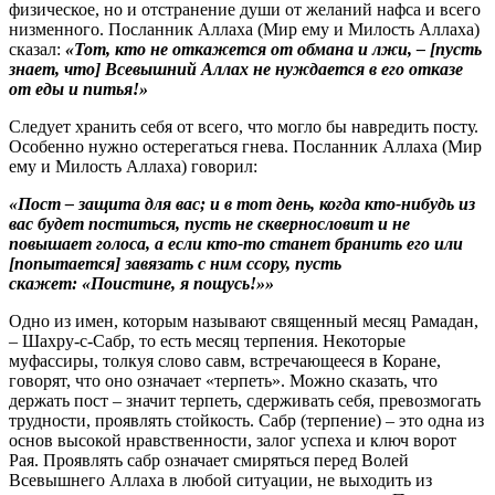
физическое, но и отстранение души от желаний нафса и всего
низменного. Посланник Аллаха (Мир ему и Милость Аллаха)
сказал:
«Тот, кто не откажется от обмана и лжи, – [пусть
знает, что] Всевышний Аллах не нуждается в его отказе
от еды и питья!»
Следует хранить себя от всего, что могло бы навредить посту.
Особенно нужно остерегаться гнева. Посланник Аллаха (Мир
ему и Милость Аллаха) говорил:
«Пост – защита для вас; и в тот день, когда кто-нибудь из
вас будет поститься, пусть не сквернословит и не
повышает голоса, а если кто-то станет бранить его или
[попытается] завязать с ним ссору, пусть
скажет: «Поистине, я пощусь!»»
Одно из имен, которым называют священный месяц Рамадан,
– Шахру-с-Сабр, то есть месяц терпения. Некоторые
муфассиры, толкуя слово савм, встречающееся в Коране,
говорят, что оно означает «терпеть». Можно сказать, что
держать пост – значит терпеть, сдерживать себя, превозмогать
трудности, проявлять стойкость. Сабр (терпение) – это одна из
основ высокой нравственности, залог успеха и ключ ворот
Рая. Проявлять сабр означает смиряться перед Волей
Всевышнего Аллаха в любой ситуации, не выходить из