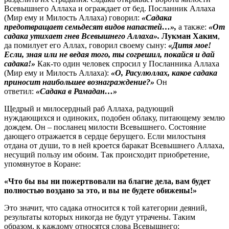
Всевышнего Аллаха и ограждает от бед. Посланник Аллаха
(Мир ему и Милость Аллаха) говорил:
«Садака
предотвращает семьдесят видов напастей…»,
а также:
«От
садака утихает гнев Всевышнего Аллаха».
Лукман Хаким
,
да помилует его Аллах, говорил своему сыну:
«Дитя мое!
Если, зная или не ведая того, ты согрешил, покайся и дай
садака!»
Как-то один человек спросил у Посланника Аллаха
(Мир ему и Милость Аллаха):
«О, Расулюллах, какое садака
приносит наибольшее вознаграждение?»
Он
ответил:
«Садака в Рамадан…»
Щедрый и милосердный раб Аллаха, радующий
нуждающихся и одиноких, подобен облаку, питающему землю
дождем. Он – посланец милости Всевышнего. Состояние
дающего отражается в сердце берущего. Если милостыня
отдана от души, то в ней кроется баракат Всевышнего Аллаха,
несущий пользу им обоим. Так происходит приобретение,
упомянутое в Коране:
«Что бы вы ни пожертвовали на благие дела, вам будет
полностью воздано за это, и вы не будете обижены!»
Это значит, что садака относится к той категории деяний,
результаты которых никогда не будут утрачены. Таким
образом, к каждому относятся слова Всевышнего: