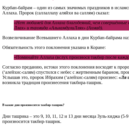
Курбан-байрам – один из самых значимых праздников в исламс
Аллаха. Пророк (саллаллаху аляйхи ва саллям) сказал:
«Нет любимей для Аллаха благодеяний, чем совершённые в
Ллах» и тахмида «АльхамдулиЛлях» (Ахмад).
Возвеличивание Всевышнего Аллаха в дни Курбан-байрама на
Обязательность этого поклонения указана в Коране:
«Поминайте Аллаха (вслух произнося такбир после каждог
Согласно преданию, истоки этого поклонения восходят к проро
(‘алейхис-салям) спустился с небес с жертвенным бараном, про
Услышав это, пророк Ибрахим (‘алейхис-салям) произнес:
«Ля 
возникла традиция произнесения такбира-ташрик.
В какие дни произносится такбир-ташрик?
Дни ташрика – это 9, 10, 11, 12 и 13 дни месяца Зуль-хиджа (5
произносится такбир-ташрик.