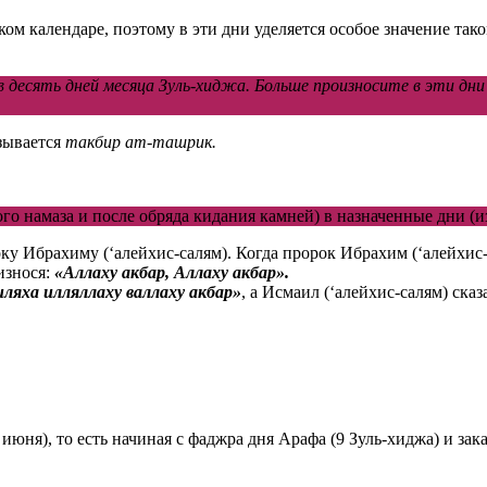
ком календаре, поэтому в эти дни уделяется особое значение т
 десять дней месяца Зуль-хиджа. Больше произносите в эти дни 
зывается
такбир ат-ташрик.
о намаза и после обряда кидания камней) в назначенные дни (из
ку Ибрахиму (‘алейхис-салям). Когда пророк Ибрахим (‘алейхис
износя:
«Аллаху акбар, Аллаху акбар».
иляха илляллаху валлаху акбар»
, а Исмаил (‘алейхис-салям) сказ
-9 июня), то есть начиная с фаджра дня Арафа (9 Зуль-хиджа) и з