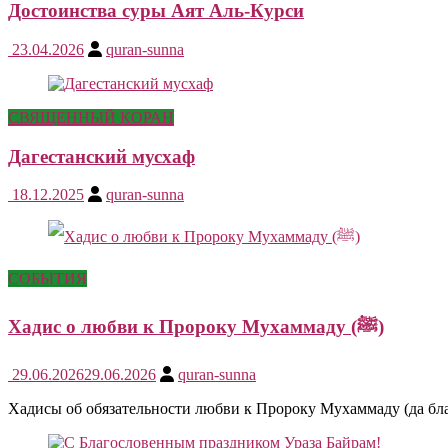
Достоинства суры Аят Аль-Курси
23.04.2026
quran-sunna
СВЯЩЕННЫЙ КОРАН
Дагестанский мусхаф
18.12.2025
quran-sunna
СОБЫТИЯ
Хадис о любви к Пророку Мухаммаду (ﷺ)
29.06.2026
29.06.2026
quran-sunna
Хадисы об обязательности любви к Пророку Мухаммаду (да бла