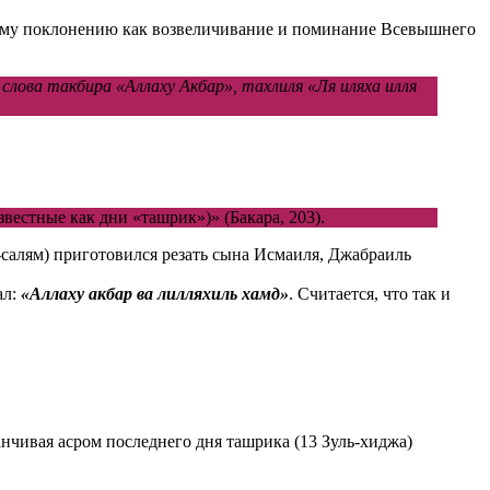
акому поклонению как возвеличивание и поминание Всевышнего
слова такбира «Аллаху Акбар», тахлиля «Ля иляха илля
вестные как дни «ташрик»)» (Бакара, 203).
-салям) приготовился резать сына Исмаиля, Джабраиль
ал:
«Аллаху акбар ва лилляхиль хамд»
. Считается, что так и
аканчивая асром последнего дня ташрика (13 Зуль-хиджа)