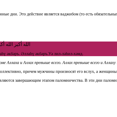
нные дни. Это действие является ваджибом (то есть обязательны
الله أكبر الله أكب
аһү әкбәръ. Әллаһү әкбәръ.Уә лил-ләһил-хәмд.
ме Аллаха и Аллах превыше всего. Аллах превыше всего и Аллаху
 коллективно, причем мужчины произносят его вслух, а женщины
являются завершающим этапом паломничества. В эти дни паломн