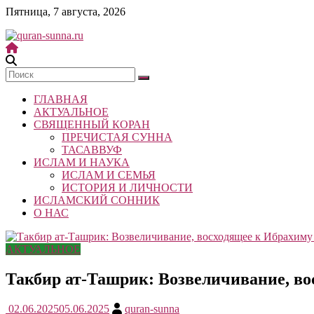
Skip
Пятница, 7 августа, 2026
to
content
quran-
sunna.ru
ГЛАВНАЯ
«Центр
АКТУАЛЬНОЕ
исследований
СВЯЩЕННЫЙ КОРАН
Корана
ПРЕЧИСТАЯ СУННА
и
ТАСАВВУФ
Сунны»
ИСЛАМ И НАУКА
Республики
ИСЛАМ И СЕМЬЯ
Татарстан
ИСТОРИЯ И ЛИЧНОСТИ
ИСЛАМСКИЙ СОННИК
О НАС
АКТУАЛЬНОЕ
Такбир ат-Ташрик: Возвеличивание, вос
02.06.2025
05.06.2025
quran-sunna