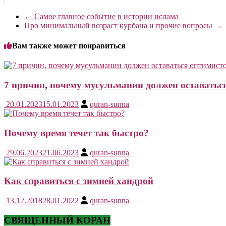
←
Самое главное событие в истории ислама
Про минимальный возраст курбана и прочие вопросы
→
Вам также может понравиться
7 причин, почему мусульманин должен оставатьс
20.01.2023
15.01.2023
quran-sunna
Почему время течет так быстро?
29.06.2023
21.06.2023
quran-sunna
Как справиться с зимней хандрой
13.12.2018
28.01.2022
quran-sunna
СВЯЩЕННЫЙ КОРАН