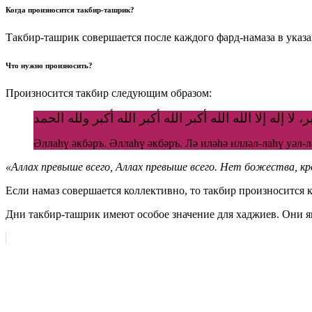
Когда произносится такбир-ташрик?
Такбир-ташрик совершается после каждого фард-намаза в указа
Что нужно произносить?
Произносится такбир следующим образом:
ر، لا إله إلا الله الله أكبر الله أكبر الله أكبر ولله الحمد
Әллаһү әкбәръ. Әллаһү әкбәръ. Лә иләһә илләл-лаһү уәл-л
«Аллах превыше всего, Аллах превыше всего. Нет божества, кро
Если намаз совершается коллективно, то такбир произносится
Дни такбир-ташрик имеют особое значение для хаджиев. Они 