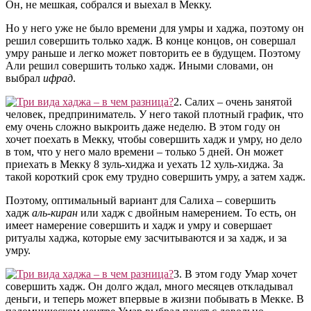
Он, не мешкая, собрался и выехал в Мекку.
Но у него уже не было времени для умры и хаджа, поэтому он
решил совершить только хадж. В конце концов, он совершал
умру раньше и легко может повторить ее в будущем. Поэтому
Али решил совершить только хадж. Иными словами, он
выбрал
ифрад
.
2. Салих – очень занятой
человек, предприниматель. У него такой плотный график, что
ему очень сложно выкроить даже неделю. В этом году он
хочет поехать в Мекку, чтобы совершить хадж и умру, но дело
в том, что у него мало времени – только 5 дней. Он может
приехать в Мекку 8 зуль-хиджа и уехать 12 хуль-хиджа. За
такой короткий срок ему трудно совершить умру, а затем хадж.
Поэтому, оптимальный вариант для Салиха – совершить
хадж
аль-киран
или хадж с двойным намерением. То есть, он
имеет намерение совершить и хадж и умру и совершает
ритуалы хаджа, которые ему засчитываются и за хадж, и за
умру.
3. В этом году Умар хочет
совершить хадж. Он долго ждал, много месяцев откладывал
деньги, и теперь может впервые в жизни побывать в Мекке. В