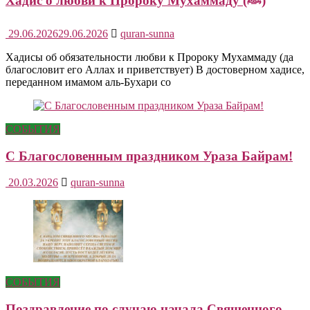
Хадис о любви к Пророку Мухаммаду (ﷺ)
29.06.2026
29.06.2026
quran-sunna
Хадисы об обязательности любви к Пророку Мухаммаду (да
благословит его Аллах и приветствует) В достоверном хадисе,
переданном имамом аль-Бухари со
СОБЫТИЯ
С Благословенным праздником Ураза Байрам!
20.03.2026
quran-sunna
СОБЫТИЯ
Поздравление по случаю начала Священного