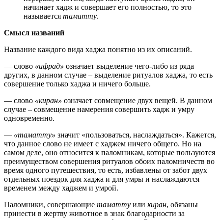
начинает хадж и совершает его полностью, то это
называется
таматту
.
Смысл названий
Название каждого вида хаджа понятно из их описаний.
— слово
«ифрад»
означает выделение чего-либо из ряда
других, в данном случае – выделение ритуалов хаджа, то есть
совершение только хаджа и ничего больше.
— слово
«киран»
означает совмещение двух вещей. В данном
случае – совмещение намерения совершить хадж и умру
одновременно.
—
«таматту»
значит «пользоваться, наслаждаться». Кажется,
что данное слово не имеет с хаджем ничего общего. Но на
самом деле, оно относится к паломникам, которые пользуются
преимуществом совершения ритуалов обоих паломничеств во
время одного путешествия, то есть, избавлены от забот двух
отдельных поездок для хаджа и для умры и наслаждаются
временем между хаджем и умрой.
Паломники, совершающие
таматту
или
киран
, обязаны
принести в жертву животное в знак благодарности за