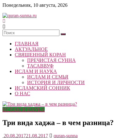
Skip
Понедельник, 10 августа, 2026
to
content
quran-
sunna.ru
ГЛАВНАЯ
«Центр
АКТУАЛЬНОЕ
исследований
СВЯЩЕННЫЙ КОРАН
Корана
ПРЕЧИСТАЯ СУННА
и
ТАСАВВУФ
Сунны»
ИСЛАМ И НАУКА
Республики
ИСЛАМ И СЕМЬЯ
Татарстан
ИСТОРИЯ И ЛИЧНОСТИ
ИСЛАМСКИЙ СОННИК
О НАС
ИСЛАМ И НАУКА
Три вида хаджа – в чем разница?
20.08.2017
21.08.2017
quran-sunna