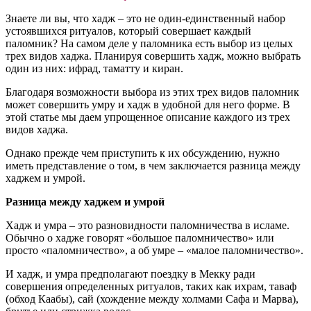
Знаете ли вы, что хадж – это не один-единственный набор
устоявшихся ритуалов, который совершает каждый
паломник? На самом деле у паломника есть выбор из целых
трех видов хаджа. Планируя совершить хадж, можно выбрать
один из них: ифрад, таматту и киран.
Благодаря возможности выбора из этих трех видов паломник
может совершить умру и хадж в удобной для него форме. В
этой статье мы даем упрощенное описание каждого из трех
видов хаджа.
Однако прежде чем приступить к их обсуждению, нужно
иметь представление о том, в чем заключается разница между
хаджем и умрой.
Разница между хаджем и умрой
Хадж и умра – это разновидности паломничества в исламе.
Обычно о хадже говорят «большое паломничество» или
просто «паломничество», а об умре – «малое паломничество».
И хадж, и умра предполагают поездку в Мекку ради
совершения определенных ритуалов, таких как ихрам, таваф
(обход Каабы), сай (хождение между холмами Сафа и Марва),