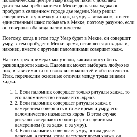
паломническом центре Умар выбрал пакет с довольно
длительным пребыванием в Мекке: до начала хаджа он
пробудет в священном городе две недели.Умар решил
совершить в эту поездку и хадж, и умру – возможно, это его
единственный шанс побывать в Мекке, поэтому разумно, если
он совершит оба вида паломничества.
Поэтому, когда в этом году Умар будет в Мекке, он совершит
умру, затем пробудет в Мекке время, оставшееся до хаджа и,
наконец, вместе с другими паломниками совершит хадж.
На этих трех примерах мы узнали, какими могут быть
разновидности хаджа. Паломник может выбирать любую из
них, в зависимости от своих возможностей и обстоятельств.
Итак, перечислим основные отличия между тремя видами
хаджа:
1. Если паломник совершает только ритуалы хаджа, то
его паломничество называется
ифрад
.
2. Если паломник совершает ритуалы хаджа с
намерением совершить в то же время и умру, его
паломничество называется
киран
. В этом случае
ритуалы совершаются один раз, но с двойным
намерением (и за хадж, и за умру).
3. Если паломник совершает умру, потом делает
перерыв, а потом, когда наступает время хаджа, он