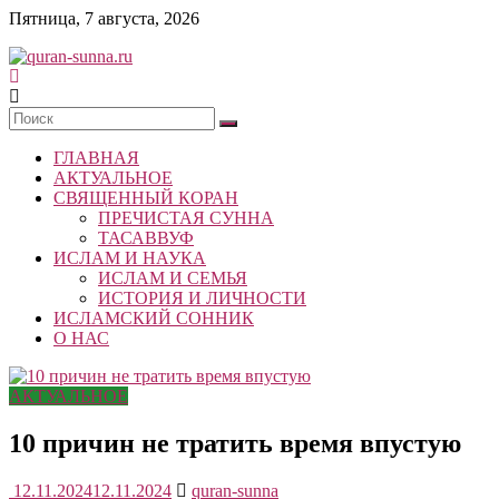
Skip
Пятница, 7 августа, 2026
to
content
quran-
sunna.ru
ГЛАВНАЯ
«Центр
АКТУАЛЬНОЕ
исследований
СВЯЩЕННЫЙ КОРАН
Корана
ПРЕЧИСТАЯ СУННА
и
ТАСАВВУФ
Сунны»
ИСЛАМ И НАУКА
Республики
ИСЛАМ И СЕМЬЯ
Татарстан
ИСТОРИЯ И ЛИЧНОСТИ
ИСЛАМСКИЙ СОННИК
О НАС
АКТУАЛЬНОЕ
10 причин не тратить время впустую
12.11.2024
12.11.2024
quran-sunna