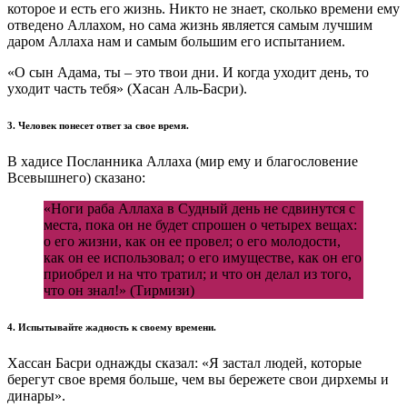
которое и есть его жизнь. Никто не знает, сколько времени ему
отведено Аллахом, но сама жизнь является самым лучшим
даром Аллаха нам и самым большим его испытанием.
«О сын Адама, ты – это твои дни. И когда уходит день, то
уходит часть тебя» (Хасан Аль-Басри).
3. Человек понесет ответ за свое время.
В хадисе Посланника Аллаха (мир ему и благословение
Всевышнего) сказано:
«Ноги раба Аллаха в Судный день не сдвинутся с
места, пока он не будет спрошен о четырех вещах:
о его жизни, как он ее провел; о его молодости,
как он ее использовал; о его имуществе, как он его
приобрел и на что тратил; и что он делал из того,
что он знал!» (Тирмизи)
4. Испытывайте жадность к своему времени.
Хассан Басри однажды сказал: «Я застал людей, которые
берегут свое время больше, чем вы бережете свои дирхемы и
динары».