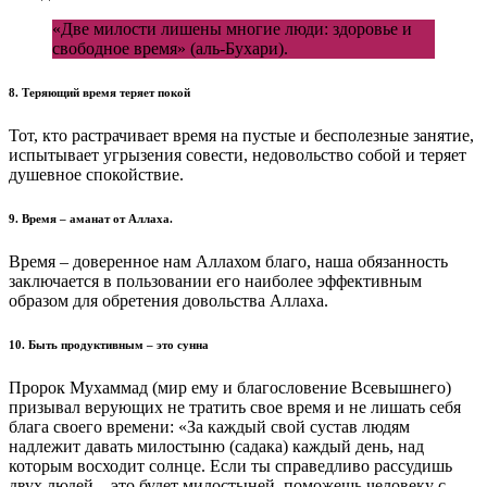
«Две милости лишены многие люди: здоровье и
свободное время» (аль-Бухари).
8. Теряющий время теряет покой
Тот, кто растрачивает время на пустые и бесполезные занятие,
испытывает угрызения совести, недовольство собой и теряет
душевное спокойствие.
9. Время – аманат от Аллаха.
Время – доверенное нам Аллахом благо, наша обязанность
заключается в пользовании его наиболее эффективным
образом для обретения довольства Аллаха.
10. Быть продуктивным – это сунна
Пророк Мухаммад (мир ему и благословение Всевышнего)
призывал верующих не тратить свое время и не лишать себя
блага своего времени: «За каждый свой сустав людям
надлежит давать милостыню (садака) каждый день, над
которым восходит солнце. Если ты справедливо рассудишь
двух людей – это будет милостыней, поможешь человеку с