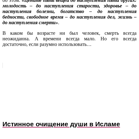
об этом:
«Цените пять вещей до наступления пяти других:
молодость – до наступления старости, здоровье – до
наступления болезни, богатство – до наступления
бедности, свободное время – до наступления дел, жизнь –
до наступления смерти»
.
В каком бы возрасте ни был человек, смерть всегда
неожиданна. А времени всегда мало. Но его всегда
достаточно, если разумно использовать…
Источник
Истинное очищение души в Исламе