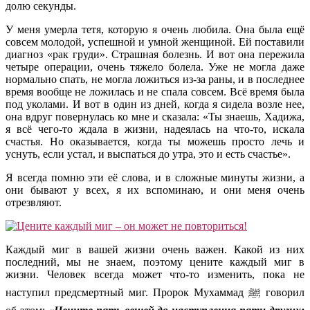
долю секунды.
У меня умерла тетя, которую я очень любила. Она была ещё
совсем молодой, успешной и умной женщиной. Ей поставили
диагноз «рак груди». Страшная болезнь. И вот она пережила
четыре операции, очень тяжело болела. Уже не могла даже
нормально спать, не могла ложиться из-за раны, и в последнее
время вообще не ложилась и не спала совсем. Всё время была
под уколами. И вот в один из дней, когда я сидела возле нее,
она вдруг повернулась ко мне и сказала: «Ты знаешь, Хадижа,
я всё чего-то ждала в жизни, надеялась на что-то, искала
счастья. Но оказывается, когда ты можешь просто лечь и
уснуть, если устал, и выспаться до утра, это и есть счастье».
Я всегда помню эти её слова, и в сложные минуты жизни, а
они бывают у всех, я их вспоминаю, и они меня очень
отрезвляют.
Каждый миг в вашей жизни очень важен. Какой из них
последний, мы не знаем, поэтому цените каждый миг в
жизни. Человек всегда может что-то изменить, пока не
наступил предсмертный миг. Пророк Мухаммад
ﷺ
говорил