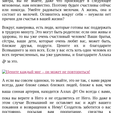
завтра, вы не знаете, даже что произойдёт в следующее
мгновенье, нам неизвестно. Поэтому будьте счастливы сейчас
или никогда. Умейте радоваться мелочам. А жизнь, она и
состоит из мелочей. Оглянитесь вокруг себя – неужели нет
причин для счастья в вашей жизни?
Вокруг, наверняка, есть люди, которые готовы вас поддержать
в трудную минуту. Это могут быть родители: если они живы и
здоровы, то вы уже очень счастливый человек! Ваши братья,
сёстры, ваши дети, которые очень любят вас, может быть,
близкие друзья, подруги. Цените их и благодарите
Всевышнего за них всех. Если у вас есть хоть один человек из
всех перечисленных, вы уже удачливы, и благодарите Аллаха
ﷻ
за это.
А если вы совсем одиноки, то знайте, это не так, с вами рядом
всегда, даже ближе самых близких людей, ближе к вам, чем
ваша сонная артерия, находится Аллах
ﷻ
! Он всегда с вами,
пока вы верите в Него и не отдаляетесь от Него. Но даже в
этом случае Всевышний не оставляет вас и ждёт вашего
покаяния и возвращения к Нему! Создатель заботится о вас
постоянно, посылая вам пропитание, средства к