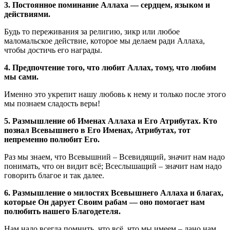
3. Постоянное поминание Аллаха — сердцем, языком и
действиями.
Будь то переживания за религию, зикр или любое
маломальское действие, которое мы делаем ради Аллаха,
чтобы достичь его награды.
4. Предпочтение того, что любит Аллах, тому, что любим
мы сами.
Именно это укрепит нашу любовь к нему и только после этого
мы познаем сладость веры!
5. Размышление об Именах Аллаха и Его Атрибутах. Кто
познал Всевышнего в Его Именах, Атрибутах, тот
непременно полюбит Его.
Раз мы знаем, что Всевышний – Всевидящий, значит нам надо
понимать, что он видит всё; Всеслышащий – значит нам надо
говорить благое и так далее.
6. Размышление о милостях Всевышнего Аллаха и благах,
которые Он дарует Своим рабам — оно помогает нам
полюбить нашего Благодетеля.
Нам надо всегда помнить, что всё, что мы имеем – дано нам