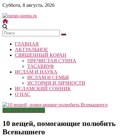
Skip
Суббота, 8 августа, 2026
to
content
quran-
sunna.ru
ГЛАВНАЯ
«Центр
АКТУАЛЬНОЕ
исследований
СВЯЩЕННЫЙ КОРАН
Корана
ПРЕЧИСТАЯ СУННА
и
ТАСАВВУФ
Сунны»
ИСЛАМ И НАУКА
Республики
ИСЛАМ И СЕМЬЯ
Татарстан
ИСТОРИЯ И ЛИЧНОСТИ
ИСЛАМСКИЙ СОННИК
О НАС
ИСЛАМ И НАУКА
10 вещей, помогающие полюбить
Всевышнего