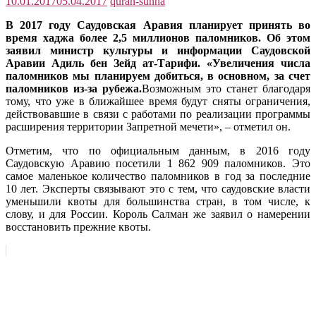
10.01.2017
05.04.2017
quran-sunna
В 2017 году Саудовская Аравия планирует принять во
время хаджа более 2,5 миллионов паломников. Об этом
заявил министр культуры и информации Саудовской
Аравии Адиль бен Зейд ат-Тарифи. «Увеличения числа
паломников мы планируем добиться, в основном, за счет
паломников из-за рубежа.
Возможным это станет благодаря
тому, что уже в ближайшее время будут сняты ограничения,
действовавшие в связи с работами по реализации программы
расширения территории Запретной мечети», – отметил он.
Отметим, что по официальным данным, в 2016 году
Саудовскую Аравию посетили 1 862 909 паломников. Это
самое маленькое количество паломников в год за последние
10 лет. Эксперты связывают это с тем, что саудовские власти
уменьшили квоты для большинства стран, в том числе, к
слову, и для России. Король Салман же заявил о намерении
восстановить прежние квоты.