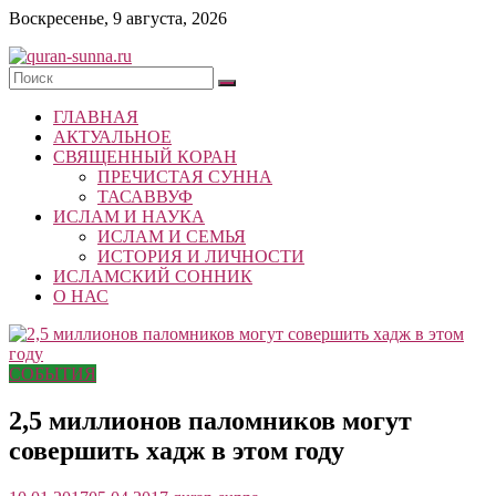
Skip
Воскресенье, 9 августа, 2026
to
content
quran-
ГЛАВНАЯ
sunna.ru
АКТУАЛЬНОЕ
СВЯЩЕННЫЙ КОРАН
«Центр
ПРЕЧИСТАЯ СУННА
исследований
ТАСАВВУФ
Корана
ИСЛАМ И НАУКА
и
ИСЛАМ И СЕМЬЯ
Сунны»
ИСТОРИЯ И ЛИЧНОСТИ
Республики
ИСЛАМСКИЙ СОННИК
Татарстан
О НАС
СОБЫТИЯ
2,5 миллионов паломников могут
совершить хадж в этом году