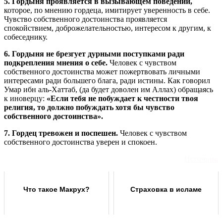
5. Гордыня проявляется в вызывающем поведении,
которое, по мнению гордеца, имитирует уверенность в себе.
Чувство собственного достоинства проявляется
спокойствием, доброжелательностью, интересом к другим, к
собеседнику.
6. Гордыня не брезгует дурными поступками ради
подкрепления мнения о себе.
Человек с чувством
собственного достоинства может пожертвовать личными
интересами ради большего блага, ради истины. Как говорил
Умар ибн аль-Хаттаб, (да будет доволен им Аллах) обращаясь
к иноверцу:
«Если тебя не побуждает к честности твоя
религия, то должно побуждать хотя бы чувство
собственного достоинства».
7. Гордец тревожен и поспешен.
Человек с чувством
собственного достоинства уверен и спокоен.
Источник
Что такое Макрух?
Страховка в исламе