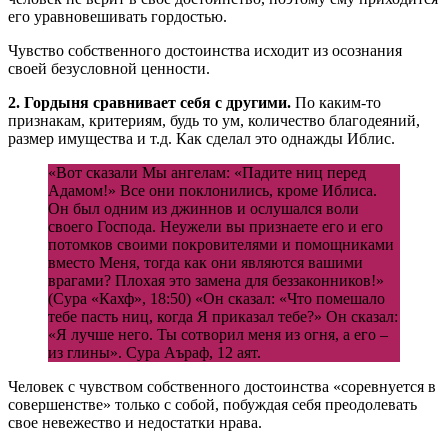
его уравновешивать гордостью.
Чувство собственного достоинства исходит из осознания
своей безусловной ценности.
2. Гордыня сравнивает себя с другими.
По каким-то
признакам, критериям, будь то ум, количество благодеяний,
размер имущества и т.д. Как сделал это однажды Иблис.
«Вот сказали Мы ангелам: «Падите ниц перед
Адамом!» Все они поклонились, кроме Иблиса.
Он был одним из джиннов и ослушался воли
своего Господа. Неужели вы признаете его и его
потомков своими покровителями и помощниками
вместо Меня, тогда как они являются вашими
врагами? Плохая это замена для беззаконников!»
(Сура «Кахф», 18:50) «Он сказал: «Что помешало
тебе пасть ниц, когда Я приказал тебе?» Он сказал:
«Я лучше него. Ты сотворил меня из огня, а его –
из глины». Сура Аъраф, 12 аят.
Человек с чувством собственного достоинства «соревнуется в
совершенстве» только с собой, побуждая себя преодолевать
свое невежество и недостатки нрава.