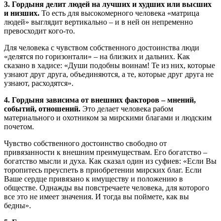
3. Гордыня делит людей на лучших и худших или высших
и низших.
То есть для высокомерного человека «матрица
людей» выглядит вертикально – и в ней он непременно
превосходит кого-то.
Для человека с чувством собственного достоинства люди
«делятся по горизонтали» – на близких и дальних. Как
сказано в хадисе: «Души подобны воинам! Те из них, которые
узнают друг друга, объединяются, а те, которые друг друга не
узнают, расходятся».
4. Гордыня зависима от внешних факторов – мнений,
событий, отношений.
Это делает человека рабом
материального и охотником за мирскими благами и людским
почетом.
Чувство собственного достоинство свободно от
привязанности к внешним преимуществам. Его богатство –
богатство мысли и духа. Как сказал один из суфиев: «Если Вы
торопитесь преуспеть в приобретении мирских благ. Если
Ваше сердце привязано к имуществу и положению в
обществе. Однажды вы повстречаете человека, для которого
все это не имеет значения. И тогда вы поймете, как вы
бедны».