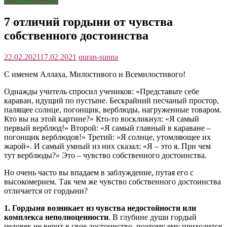
АКТУАЛЬНОЕ
7 отличий гордыни от чувства
собственного достоинства
22.02.2021
17.02.2021
quran-sunna
С именем Аллаха, Милостивого и Всемилостивого!
Однажды учитель спросил учеников: «Представьте себе
караван, идущий по пустыне. Бескрайний песчаный простор,
палящее солнце, погонщик, верблюды, нагруженные товаром.
Кто вы на этой картине?» Кто-то воскликнул: «Я самый
первый верблюд!» Второй: «Я самый главный в караване –
погонщик верблюдов!» Третий: «Я солнце, утомляющее их
жарой». И самый умный из них сказал: «Я – это я. При чем
тут верблюды?» Это – чувство собственного достоинства.
Но очень часто вы впадаем в заблуждение, путая его с
высокомерием. Так чем же чувство собственного достоинства
отличается от гордыни?
1. Гордыня возникает из чувства недостойности или
комплекса неполноценности
. В глубине души гордый
человек не верит в свое достоинство, поэтому ему приходится