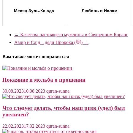
Месяц Зуль-Ка‘ада
Любовь и Ислам
←
Качества настоящего мужчины в Священном Коране
Амир и Са‘д – дяди Пророка (ﷺ)
→
Вам также может понравиться
Покаяние и мольба о прощении
30.08.2023
10.08.2023
quran-sunna
Что следует делать, чтобы наш ризк (удел) был
увеличен?
22.02.2023
17.02.2023
quran-sunna