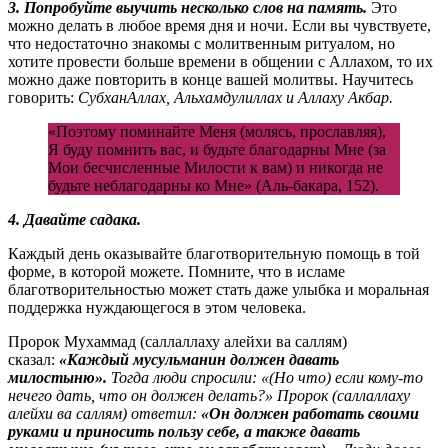
3. Попробуйте выучить несколько слов на память.
Это
можно делать в любое время дня и ночи. Если вы чувствуете,
что недостаточно знакомы с молитвенным ритуалом, но
хотите провести больше времени в общении с Аллахом, то их
можно даже повторить в конце вашей молитвы. Научитесь
говорить:
СубханАллах, Альхамдулиллах и Аллаху Акбар.
«Поэтому поминайте Меня (молясь, прославляя),
Я буду помнить вас, и будьте благодарны Мне (за
Мои бесчисленные Милости к вам) и никогда не
будьте неблагодарны ко Мне» (Аль-бакара, 152).
4. Давайте садака.
Каждый день оказывайте благотворительную помощь в той
форме, в которой можете. Помните, что в исламе
благотворительностью может стать даже улыбка и моральная
поддержка нуждающегося в этом человека.
Пророк Мухаммад (саллаллаху алейхи ва саллям)
сказал:
«Каждый мусульманин должен давать
милостыню».
Тогда люди спросили: «(Но что) если кому-то
нечего дать, что он должен делать?» Пророк (саллаллаху
алейхи ва саллям) ответил:
«Он должен работать своими
руками и приносить пользу себе, а также давать