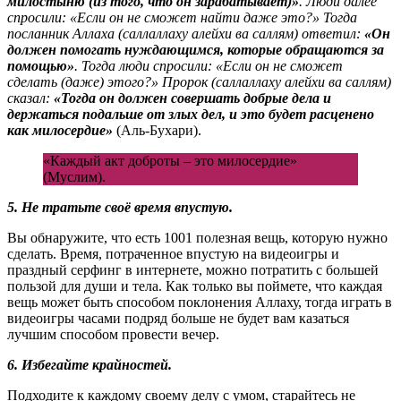
милостыню (из того, что он зарабатывает)»
. Люди далее
спросили: «Если он не сможет найти даже это?» Тогда
посланник Аллаха (саллаллаху алейхи ва саллям) ответил:
«Он
должен помогать нуждающимся, которые обращаются за
помощью»
. Тогда люди спросили: «Если он не сможет
сделать (даже) этого?» Пророк (саллаллаху алейхи ва саллям)
сказал:
«Тогда он должен совершать добрые дела и
держаться подальше от злых дел, и это будет расценено
как милосердие»
(Аль-Бухари).
«Каждый акт доброты – это милосердие»
(Муслим).
5. Не тратьте своё время впустую.
Вы обнаружите, что есть 1001 полезная вещь, которую нужно
сделать. Время, потраченное впустую на видеоигры и
праздный серфинг в интернете, можно потратить с большей
пользой для души и тела. Как только вы поймете, что каждая
вещь может быть способом поклонения Аллаху, тогда играть в
видеоигры часами подряд больше не будет вам казаться
лучшим способом провести вечер.
6. Избегайте крайностей.
Подходите к каждому своему делу с умом, старайтесь не