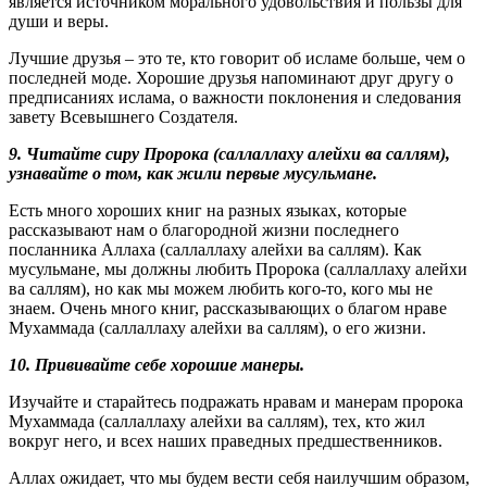
является источником морального удовольствия и пользы для
души и веры.
Лучшие друзья – это те, кто говорит об исламе больше, чем о
последней моде. Хорошие друзья напоминают друг другу о
предписаниях ислама, о важности поклонения и следования
завету Всевышнего Создателя.
9. Читайте сиру Пророка (саллаллаху алейхи ва саллям),
узнавайте о том, как жили первые мусульмане.
Есть много хороших книг на разных языках, которые
рассказывают нам о благородной жизни последнего
посланника Аллаха (саллаллаху алейхи ва саллям). Как
мусульмане, мы должны любить Пророка (саллаллаху алейхи
ва саллям), но как мы можем любить кого-то, кого мы не
знаем. Очень много книг, рассказывающих о благом нраве
Мухаммада (саллаллаху алейхи ва саллям), о его жизни.
10. Прививайте себе хорошие манеры.
Изучайте и старайтесь подражать нравам и манерам пророка
Мухаммада (саллаллаху алейхи ва саллям), тех, кто жил
вокруг него, и всех наших праведных предшественников.
Аллах ожидает, что мы будем вести себя наилучшим образом,