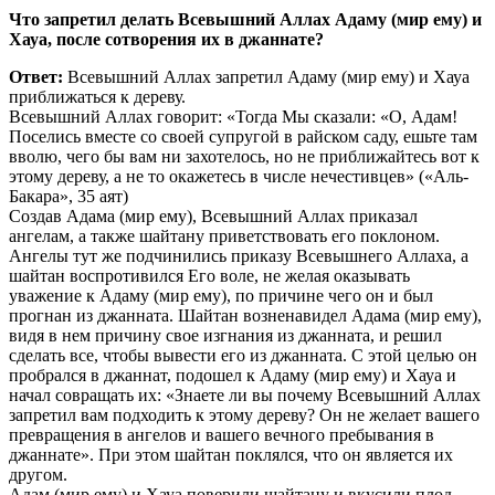
Что запретил делать Всевышний Аллах Адаму (мир ему) и
Хауа, после сотворения их в джаннате?
Ответ:
Всевышний Аллах запретил Адаму (мир ему) и Хауа
приближаться к дереву.
Всевышний Аллах говорит: «Тогда Мы сказали: «О, Адам!
Поселись вместе со своей супругой в райском саду, ешьте там
вволю, чего бы вам ни захотелось, но не приближайтесь вот к
этому дереву, а не то окажетесь в числе нечестивцев» («Аль-
Бакара», 35 аят)
Создав Адама (мир ему), Всевышний Аллах приказал
ангелам, а также шайтану приветствовать его поклоном.
Ангелы тут же подчинились приказу Всевышнего Аллаха, а
шайтан воспротивился Его воле, не желая оказывать
уважение к Адаму (мир ему), по причине чего он и был
прогнан из джанната. Шайтан возненавидел Адама (мир ему),
видя в нем причину свое изгнания из джанната, и решил
сделать все, чтобы вывести его из джанната. С этой целью он
пробрался в джаннат, подошел к Адаму (мир ему) и Хауа и
начал совращать их: «Знаете ли вы почему Всевышний Аллах
запретил вам подходить к этому дереву? Он не желает вашего
превращения в ангелов и вашего вечного пребывания в
джаннате». При этом шайтан поклялся, что он является их
другом.
Адам (мир ему) и Хауа поверили шайтану и вкусили плод