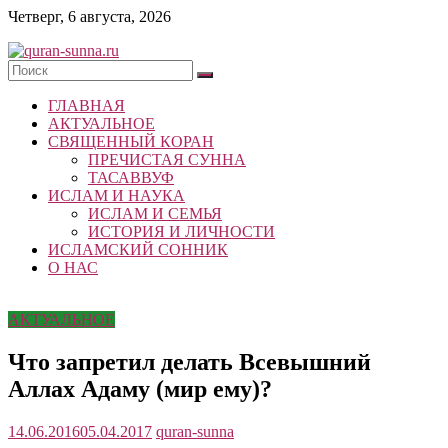
Skip
Четверг, 6 августа, 2026
to
content
quran-
ГЛАВНАЯ
sunna.ru
АКТУАЛЬНОЕ
СВЯЩЕННЫЙ КОРАН
«Центр
ПРЕЧИСТАЯ СУННА
исследований
ТАСАВВУФ
Корана
ИСЛАМ И НАУКА
и
ИСЛАМ И СЕМЬЯ
Сунны»
ИСТОРИЯ И ЛИЧНОСТИ
Республики
ИСЛАМСКИЙ СОННИК
Татарстан
О НАС
АКТУАЛЬНОЕ
Что запретил делать Всевышний
Аллах Адаму (мир ему)?
14.06.2016
05.04.2017
quran-sunna