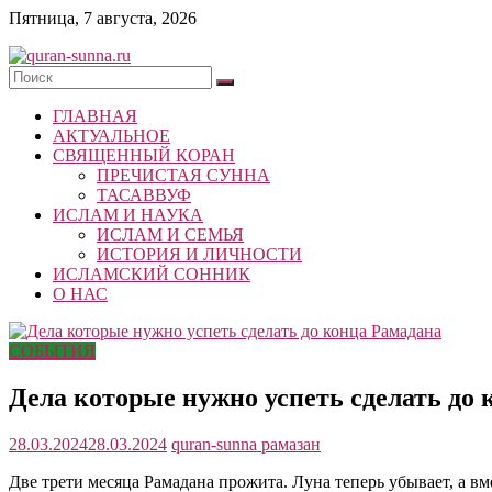
Skip
Пятница, 7 августа, 2026
to
content
quran-
ГЛАВНАЯ
sunna.ru
АКТУАЛЬНОЕ
СВЯЩЕННЫЙ КОРАН
«Центр
ПРЕЧИСТАЯ СУННА
исследований
ТАСАВВУФ
Корана
ИСЛАМ И НАУКА
и
ИСЛАМ И СЕМЬЯ
Сунны»
ИСТОРИЯ И ЛИЧНОСТИ
Республики
ИСЛАМСКИЙ СОННИК
Татарстан
О НАС
СОБЫТИЯ
Дела которые нужно успеть сделать до
28.03.2024
28.03.2024
quran-sunna
рамазан
Две трети месяца Рамадана прожита. Луна теперь убывает, а вм