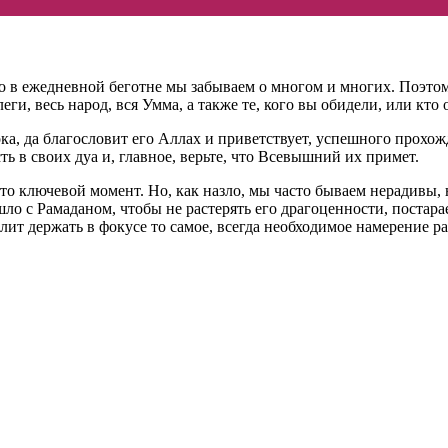
то в ежедневной беготне мы забываем о многом и многих. Поэтому
леги, весь народ, вся Умма, а также те, кого вы обидели, или кт
ока, да благословит его Аллах и приветствует, успешного прох
ь в своих дуа и, главное, верьте, что Всевышний их примет.
 ключевой момент. Но, как назло, мы часто бываем нерадивы, н
ошло с Рамаданом, чтобы не растерять его драгоценности, постар
олит держать в фокусе то самое, всегда необходимое намерение р