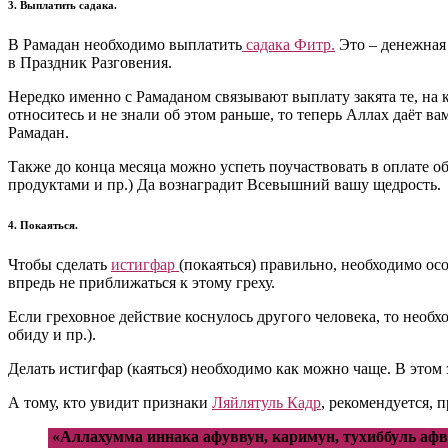
3. Выплатить садака.
В Рамадан необходимо выплатить
садака Фитр.
Это – денежная 
в Праздник Разговения.
Нередко именно с Рамаданом связывают выплату закята те, на к
относитесь и не знали об этом раньше, то теперь Аллах даёт в
Рамадан.
Также до конца месяца можно успеть поучаствовать в оплате о
продуктами и пр.) Да вознаградит Всевышний вашу щедрость.
4. Покаяться.
Чтобы сделать
истигфар
(покаяться) правильно, необходимо ос
впредь не приближаться к этому греху.
Если греховное действие коснулось другого человека, то необ
обиду и пр.).
Делать истигфар (каяться) необходимо как можно чаще. В этом 
А тому, кто увидит признаки
Ляйлятуль Кадр
, рекомендуется, 
«Аллахумма иннака афуввун, каримун, тухиббуль афв