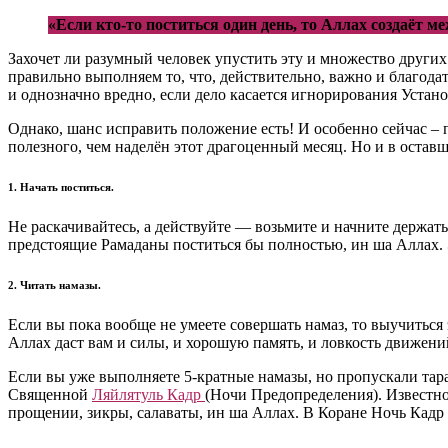
«Если кто-то поститься один день, то Аллах создаёт м
Захочет ли разумный человек упустить эту и множество других
правильно выполняем то, что, действительно, важно и благодат
и однозначно вредно, если дело касается игнорирования Устан
Однако, шанс исправить положение есть! И особенно сейчас – п
полезного, чем наделён этот драгоценный месяц. Но и в оставш
1. Начать поститься.
Не раскачивайтесь, а действуйте — возьмите и начните держат
предстоящие Рамаданы поститься бы полностью, ин ша Аллах. 
2. Читать намазы.
Если вы пока вообще не умеете совершать намаз, то выучиться 
Аллах даст вам и силы, и хорошую память, и ловкость движени
Если вы уже выполняете 5-кратные намазы, но пропускали тара
Священной
Ляйлятуль Кадр
(Ночи Предопределения). Известн
прощении, зикры, салаваты, ин ша Аллах. В Коране Ночь Кадр 