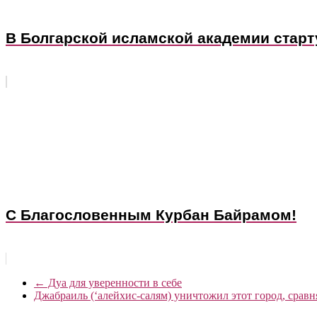
В Болгарской исламской академии старт
С Благословенным Курбан Байрамом!
←
Дуа для уверенности в себе
Джабраиль (‘алейхис-салям) уничтожил этот город, сравн