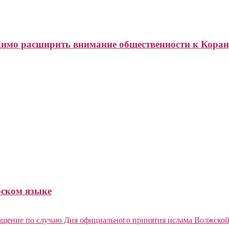
димо расширить внимание общественности к Кора
рском языке