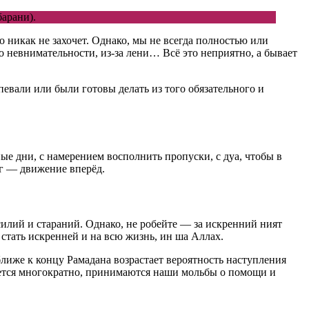
арани).
 никак не захочет. Однако, мы не всегда полностью или
по невнимательности, из-за лени… Всё это неприятно, а бывает
певали или были готовы делать из того обязательного и
ые дни, с намерением восполнить пропуски, с дуа, чтобы в
аг — движение вперёд.
усилий и стараний. Однако, не робейте — за искренний ният
 стать искренней и на всю жизнь, ин ша Аллах.
ближе к концу Рамадана возрастает вероятность наступления
ается многократно, принимаются наши мольбы о помощи и