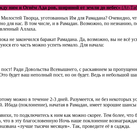
ежду ним и Огнём Ада ров, шириной от земли до небес»
(Ат-Таб
 Милостей Творца, уготованных Им для Рамадана? Очевидно, что
но для нас. В том числе, и в Рамадан. Возможно, по незнанию, 
овленный Аллаха.
ока не закончился баракат Рамадана. Да, возможно, вы не всё ус
уюся его часть можно успеть немало. Для начала:
ь пост! Ради Довольства Всевышнего, с раскаянием за пропущенн
Это будет ваш неполный пост, но он будет. Ведь и небольшой ш
этому можно в течение 2-3 дней. Разумеется, не без некоторых 
й. Ибада (поклонение), начатая в Рамадан, имеет хорошие шансы
вихи, то подключитесь к ним как можно скорее. Тем более, что 
о, что в эту благословенную Ночь наше поклонение вознагражд
названа «лучше тысячи месяцев». Так, проведите её в саджда.