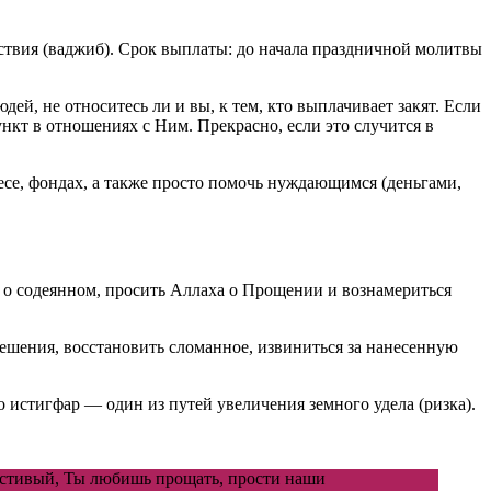
ствия (ваджиб). Срок выплаты: до начала праздничной молитвы
ей, не относитесь ли и вы, к тем, кто выплачивает закят. Если
ункт в отношениях с Ним. Прекрасно, если это случится в
есе, фондах, а также просто помочь нуждающимся (деньгами,
ть о содеянном, просить Аллаха о Прощении и вознамериться
решения, восстановить сломанное, извиниться за нанесенную
о истигфар — один из путей увеличения земного удела (ризка).
стивый, Ты любишь прощать, прости наши