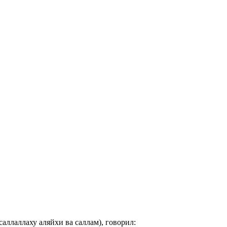
аллаллаху аляйхи ва саллам), говорил: