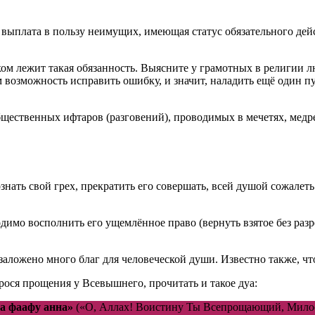
выплата в пользу неимущих, имеющая статус обязательного дей
ом лежит такая обязанность. Выясните у грамотных в религии люд
ам возможность исправить ошибку, и значит, наладить ещё один п
бщественных ифтаров (разговений), проводимых в мечетях, медр
ознать свой грех, прекратить его совершать, всей душой сожале
ходимо восполнить его ущемлённое право (вернуть взятое без раз
заложено много благ для человеческой души. Известно также, чт
прося прощения у Всевышнего, прочитать и такое дуа:
а фаафу анна»
(«О, Аллах! Воистину Ты Всепрощающий, Мило