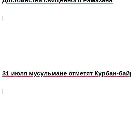
Достоинства священного Рамазана
31 июля мусульмане отметят Курбан-ба