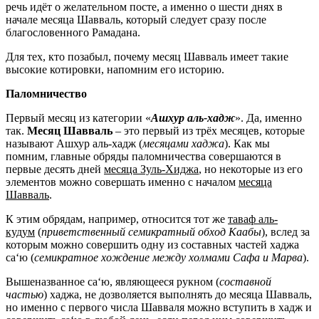
речь идёт о желательном посте, а именно о шести днях в
начале месяца Шавваль, который следует сразу после
благословенного Рамадана.
Для тех, кто позабыл, почему месяц Шавваль имеет такие
высокие котировки, напомним его историю.
Паломничество
Первый месяц из категории «
Ашхур аль-хадж
». Да, именно
так.
Месяц Шавваль
– это первый из трёх месяцев, которые
называют Ашхур аль-хадж (
месяцами хаджа
). Как мы
помним, главные обряды паломничества совершаются в
первые десять дней
месяца Зуль-Хиджа
, но некоторые из его
элементов можно совершать именно с началом
месяца
Шавваль
.
К этим обрядам, например, относится тот же
таваф аль-
кудум
(
приветственный семикратный обход Каабы
), вслед за
которым можно совершить одну из составных частей хаджа
саʻю (
семикратное хождение между холмами
Сафа и Марва
).
Вышеназванное саʻю, являющееся рукном (
составной
частью
) хаджа, не дозволяется выполнять до месяца Шавваль,
но именно с первого числа Шавваля можно вступить в хадж и