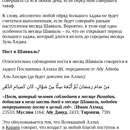
совершить саʻю в любой день, если перед ним совершить
таваф.
К слову, абсолютно любой обряд большого хаджа не будет
считаться выполненным, если будет совершён раньше
наступления месяца Шавваль. Вероятно, в этом ещё одна
особенность месяца Шавваль – то, что он открывает период
большого хаджа, который длится вплоть до середины месяца
Зуль-Хиджа.
Пост в Шавваль?
Относительно соблюдения поста в месяц Шавваль говорится в
хадисе Посланника Аллаха ﷺ, переданном от Абу Айюба
Аль-Ансари (да будет доволен им Аллах):
مَنْ صَامَ رَمَضَانَ ثُمَّ أَتْبَعَهُ سِتًّا مِنْ شَوَّالٍ، كَانَ كَصِيَامِ الدَّهْرِ
«
Пост, который человек соблюдает в месяце Рамадан,
добавляя к нему шесть дней в месяце Шавваль, подобен
непрерывному посту в целый год
». (
Имам Ахмад
,
23533;
Муслим
1164;
Абу Давуд
, 2433;
Тирмизи
, 759)
Это обосновывается тем, что Всевышний Аллах
в
Коране
говорит, что воздаст за любой благой поступок в