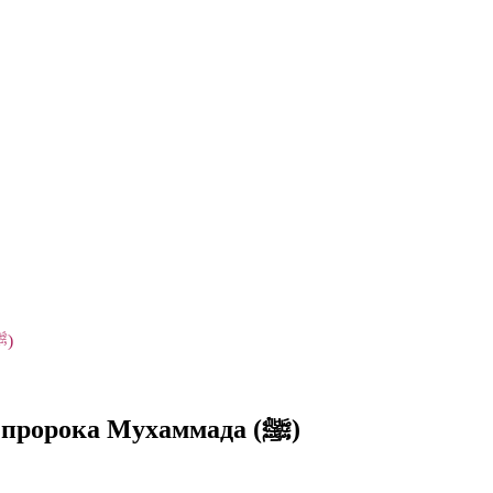
Интересные факты о Фатиме — дочери пророка Мухаммада (ﷺ)