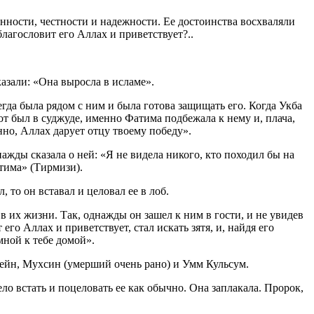
нности, честности и надежности. Ее достоинства восхваляли
лагословит его Аллах и приветствует?..
казали: «Она выросла в исламе».
егда была рядом с ним и была готова защищать его. Когда Укба
т был в суджуде, именно Фатима подбежала к нему и, плача,
инно, Аллах дарует отцу твоему победу».
нажды сказала о ней: «Я не видела никого, кто походил бы на
атима» (Тирмизи).
, то он вставал и целовал ее в лоб.
в их жизни. Так, однажды он зашел к ним в гости, и не увидев
его Аллах и приветствует, стал искать зятя, и, найдя его
мной к тебе домой».
усейн, Мухсин (умерший очень рано) и Умм Кульсум.
ло встать и поцеловать ее как обычно. Она заплакала. Пророк,