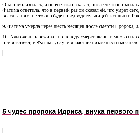
Она приблизилась, и он ей что-то сказал, после чего она заплака
Фатима ответила, что в первый раз он сказал ей, что умрет сего
вслед за ним, и что она будет предводительницей женщин в Раю
9. Фатима умерла через шесть месяцев после смерти Пророка, д
10. Али очень переживал по поводу смерти жены и много плака
приветствует, и Фатимы, случившаяся не позже шести месяцев 
5 чудес пророка Идриса, внука первого 