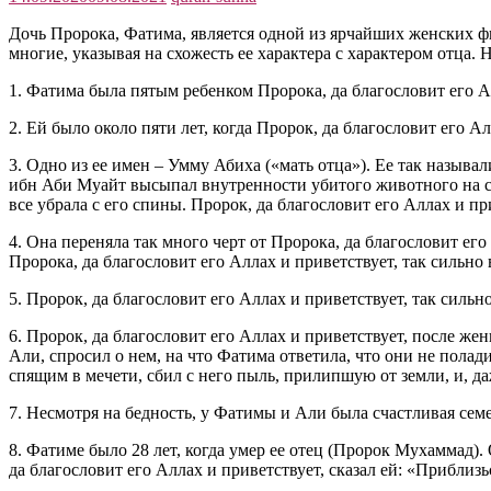
Дочь Пророка, Фатима, является одной из ярчайших женских фи
многие, указывая на схожесть ее характера с характером отца.
1. Фатима была пятым ребенком Пророка, да благословит его А
2. Ей было около пяти лет, когда Пророк, да благословит его А
3. Одно из ее имен – Умму Абиха («мать отца»). Ее так называл
ибн Аби Муайт высыпал внутренности убитого животного на спи
все убрала с его спины. Пророк, да благословит его Аллах и при
4. Она переняла так много черт от Пророка, да благословит его
Пророка, да благословит его Аллах и приветствует, так сильно
5. Пророк, да благословит его Аллах и приветствует, так сильно
6. Пророк, да благословит его Аллах и приветствует, после ж
Али, спросил о нем, на что Фатима ответила, что они не полади
спящим в мечети, сбил с него пыль, прилипшую от земли, и, да
7. Несмотря на бедность, у Фатимы и Али была счастливая сем
8. Фатиме было 28 лет, когда умер ее отец (Пророк Мухаммад).
да благословит его Аллах и приветствует, сказал ей: «Приблизьс