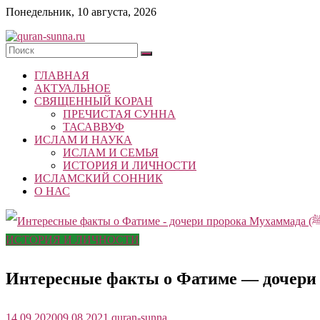
Skip
Понедельник, 10 августа, 2026
to
content
quran-
ГЛАВНАЯ
sunna.ru
АКТУАЛЬНОЕ
СВЯЩЕННЫЙ КОРАН
«Центр
ПРЕЧИСТАЯ СУННА
исследований
ТАСАВВУФ
Корана
ИСЛАМ И НАУКА
и
ИСЛАМ И СЕМЬЯ
Сунны»
ИСТОРИЯ И ЛИЧНОСТИ
Республики
ИСЛАМСКИЙ СОННИК
Татарстан
О НАС
ИСТОРИЯ И ЛИЧНОСТИ
14.09.2020
09.08.2021
quran-sunna