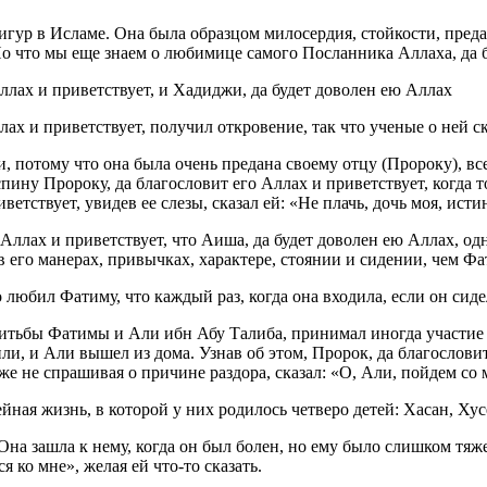
гур в Исламе. Она была образцом милосердия, стойкости, преда
 Но что мы еще знаем о любимице самого Посланника Аллаха, да б
ллах и приветствует, и Хадиджи, да будет доволен ею Аллах
ллах и приветствует, получил откровение, так что ученые о ней с
и, потому что она была очень предана своему отцу (Пророку), вс
ну Пророку, да благословит его Аллах и приветствует, когда то
ветствует, увидев ее слезы, сказал ей: «Не плачь, дочь моя, ист
 Аллах и приветствует, что Аиша, да будет доволен ею Аллах, од
 в его манерах, привычках, характере, стоянии и сидении, чем Ф
 любил Фатиму, что каждый раз, когда она входила, если он сидел
енитьбы Фатимы и Али ибн Абу Талиба, принимал иногда участие 
ли, и Али вышел из дома. Узнав об этом, Пророк, да благословит 
же не спрашивая о причине раздора, сказал: «О, Али, пойдем со 
ейная жизнь, в которой у них родилось четверо детей: Хасан, Х
 Она зашла к нему, когда он был болен, но ему было слишком тяже
я ко мне», желая ей что-то сказать.