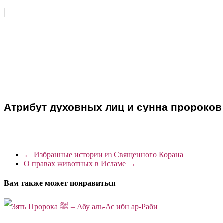
Атрибут духовных лиц и сунна пророков
←
Избранные истории из Священного Корана
О правах животных в Исламе
→
Вам также может понравиться