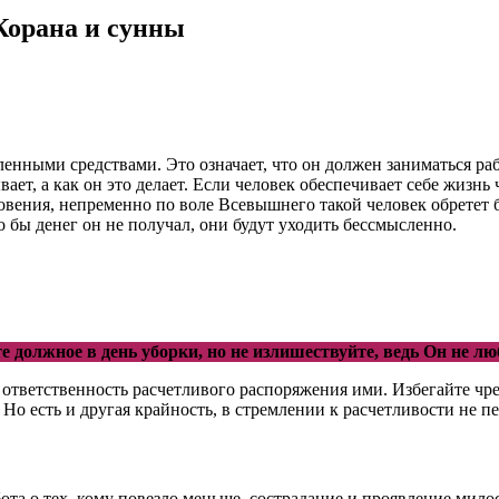
Корана и сунны
енными средствами. Это означает, что он должен заниматься ра
вает, а как он это делает. Если человек обеспечивает себе жизнь
овения, непременно по воле Всевышнего такой человек обретет б
о бы денег он не получал, они будут уходить бессмысленно.
е должное в день уборки, но не излишествуйте, ведь Он не лю
ся ответственность расчетливого распоряжения ими. Избегайте ч
о есть и другая крайность, в стремлении к расчетливости не п
та о тех, кому повезло меньше, сострадание и проявление мило