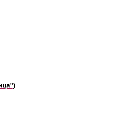
ица")