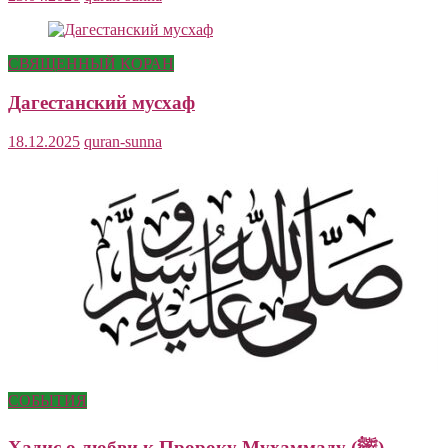
СВЯЩЕННЫЙ КОРАН
Дагестанский мусхаф
18.12.2025
quran-sunna
СОБЫТИЯ
Хадис о любви к Пророку Мухаммаду (ﷺ)