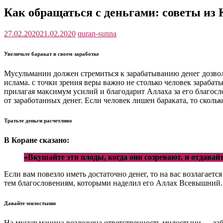
Как обращаться с деньгами: советы из 
27.02.2020
21.02.2020
quran-sunna
Увеличьте баракат в своем заработке
Мусульманин должен стремиться к зарабатыванию денег дозвол
ислама. с точки зрения веры важно не столько человек зарабаты
прилагая максимум усилий и благодарит Аллаха за его благосл
от заработанных денег. Если человек лишен бараката, то скольк
Тратьте деньги расчетливо
В Коране сказано:
«Вкушайте эти плоды, когда они созревают, и отдавайт
Если вам повезло иметь достаточно денег, то на вас возлагает
тем благословениям, которыми наделил его Аллах Всевышний. Н
Давайте милостыню
На мусульманина возложена ответственность милостыни — забо