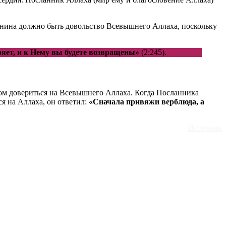
манина должно быть довольство Всевышнего Аллаха, поскольку
ряет, и к Нему вы будете возвращены»
(2:245).
ьном довериться на Всевышнего Аллаха. Когда Посланника
ся на Аллаха, он ответил:
«Сначала привяжи верблюда, а
Источник