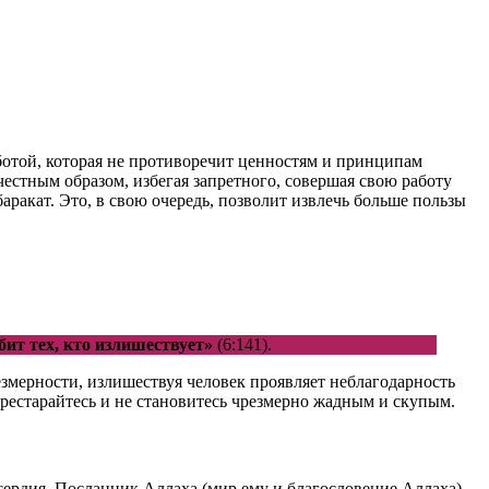
ботой, которая не противоречит ценностям и принципам
 честным образом, избегая запретного, совершая свою работу
аракат. Это, в свою очередь, позволит извлечь больше пользы
бит тех, кто излишествует»
(6:141).
резмерности, излишествуя человек проявляет неблагодарность
ерестарайтесь и не становитесь чрезмерно жадным и скупым.
сердия. Посланник Аллаха (мир ему и благословение Аллаха)