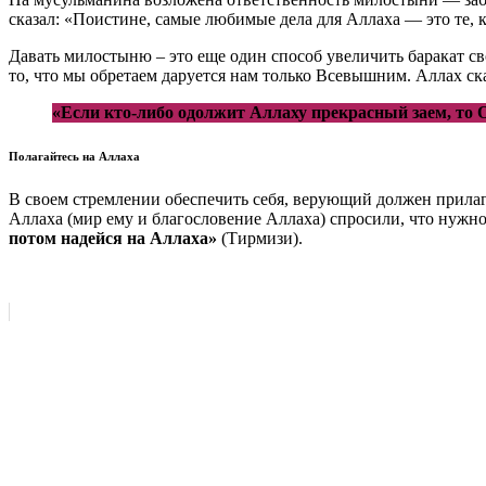
сказал: «Поистине, самые любимые дела для Аллаха — это те, 
Давать милостыню – это еще один способ увеличить баракат с
то, что мы обретаем даруется нам только Всевышним. Аллах ска
«Если кто-либо одолжит Аллаху прекрасный заем, то 
Полагайтесь на Аллаха
В своем стремлении обеспечить себя, верующий должен прилагат
Аллаха (мир ему и благословение Аллаха) спросили, что нужно 
потом надейся на Аллаха»
(Тирмизи).