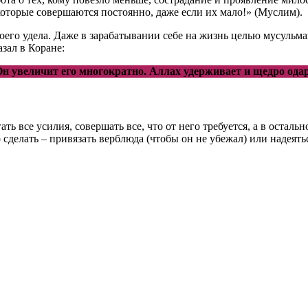
которые совершаются постоянно, даже если их мало!» (Муслим).
воего удела. Даже в зарабатывании себе на жизнь целью мусуль
зал в Коране:
Он увеличит его многократно. Аллах удерживает и щедро ода
ь все усилия, совершать все, что от него требуется, а в остал
сделать – привязать верблюда (чтобы он не убежал) или надеять