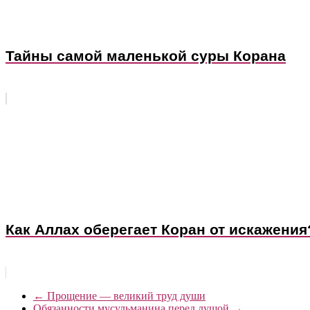
Тайны самой маленькой суры Корана
Как Аллах оберегает Коран от искажения
←
Прощение — великий труд души
Обязанности мусульманина перед душой
→