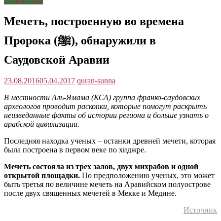
СОБЫТИЯ
Мечеть, построенную во времена
Пророка (ﷺ), обнаружили в
Саудовской Аравии
23.08.2016
05.04.2017
quran-sunna
В местности Аль-Ямама (КСА) группа франко-саудовских
археологов проводит раскопки, которые помогут раскрыть
неизведанные факты об истории региона и больше узнать о
арабской цивилизации.
Последняя находка ученых – останки древней мечети, которая
была построена в первом веке по хиджре.
Мечеть состояла из трех залов, двух михрабов и одной
открытой площадки.
По предположению ученых, это может
быть третья по величине мечеть на Аравийском полуострове
после двух священных мечетей в Мекке и Медине.
Источник