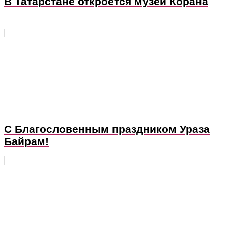
В Татарстане откроется музей Корана
С Благословенным праздником Ураза
Байрам!