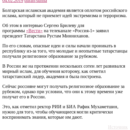
04.02.2019
quran-sunna
Болгарская исламская академия является оплотом российского
ислама, который не приемлет идей экстремизма и терроризма.
Об этом в интервью Сергею Брилеву для
программы
«Вести»
на телеканале «Россия-1» заявил
президент Татарстана Рустам Минниханов.
По его словам, опасные идеи и силы начали проникать в
республику из-за того, что молодые и неопытные татарстанцы
получали религиозное образование за рубежом.
В России же на протяжении нескольких сотен лет развивался
мирный ислам, для обучения которому, как отметил
татарстанский лидер, академия и была построена.
Сейчас россияне могут получать религиозное образование за
рубежом, однако при условии, что они к этому времени уже
получат его в России.
Это, как отметил ректор РИИ и БИА Рафик Мухаметшин,
нужно для того, чтобы обучающиеся могли критически
воспринимать знания, которые им дают.
Источник