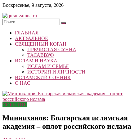
Skip
Воскресенье, 9 августа, 2026
to
content
quran-
ГЛАВНАЯ
sunna.ru
АКТУАЛЬНОЕ
СВЯЩЕННЫЙ КОРАН
«Центр
ПРЕЧИСТАЯ СУННА
исследований
ТАСАВВУФ
Корана
ИСЛАМ И НАУКА
и
ИСЛАМ И СЕМЬЯ
Сунны»
ИСТОРИЯ И ЛИЧНОСТИ
Республики
ИСЛАМСКИЙ СОННИК
Татарстан
О НАС
СОБЫТИЯ
Минниханов: Болгарская исламская
академия – оплот российского ислама