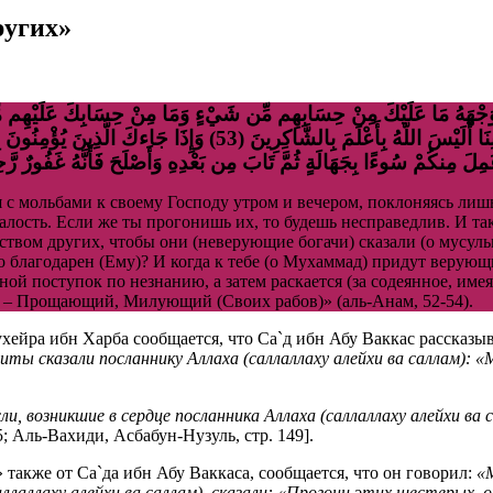
ругих»
فَتَنَّا بَعْضَهُم بِبَعْضٍ لِّيَقُولواْ أَهَؤُلاء مَنَّ اللّهُ عَلَيْهِم مِّن بَيْن
عَمِلَ مِنكُمْ سُوءًا بِجَهَالَةٍ ثُمَّ تَابَ مِن بَعْدِهِ وَأَصْلَحَ فَأَنَّهُ غَفُورٌ رَّحِ
я с мольбами к своему Господу утром и вечером, поклоняясь лишь
ю малость. Если же ты прогонишь их, то будешь несправедлив. И т
вом других, чтобы они (неверующие богачи) сказали (о мусуль
кто благодарен (Ему)? И когда к тебе (о Мухаммад) придут веру
ной поступок по незнанию, а затем раскается (за содеянное, име
) – Прощающий, Милующий (Своих рабов)» (аль-Анам, 52-54).
хейра ибн Харба сообщается, что Са`д ибн Абу Ваккас рассказы
иты сказали посланнику Аллаха (саллаллаху алейхи ва саллам): 
, возникшие в сердце посланника Аллаха (саллаллаху алейхи ва 
 Аль-Вахиди, Асбабун-Нузуль, стр. 149].
также от Са`да ибн Абу Ваккаса, сообщается, что он говорил:
«М
аллаллаху алейхи ва саллам), сказали: «Прогони этих шестерых, 