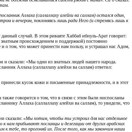
 там.
посланник Аллаха (саллаллаху алейхи ва саллам) остался один,
тром и вечером, поклоняясь лишь ради Него (и стремясь лишь к
 данный случай. В этом риваяте Хаббаб ибнуль-Арат говорит:
ие знатным происхождением и поддержкой) постоянно
 и о том, что может принести нам пользу, и устрашал нас Адом,
и и сказали: «Мы одни из знатных людей нашего народа.
ланник Аллаха (саллаллаху алейхи ва саллам) ответил:
ия принесли кусок кожи и письменные принадлежности, и в этот
 также говорится о том, что в связи с этим были ниспосланы
ланнику Аллаха (саллаллаху алейхи ва саллам), то увидели, что
ни сказали:
«Мы хотим, чтобы ты устроил для нас отдельное
о к нам прибывают посланцы и делегации от других арабских
м к тебе, то прогоняй их. После того, как мы закончим наши