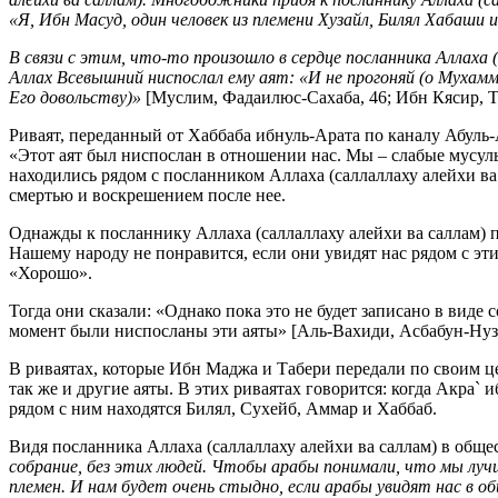
«Я, Ибн Масуд, один человек из племени Хузайл, Билял Хабаши 
В связи с этим, что-то произошло в сердце посланника Аллаха (с
Аллах Всевышний ниспослал ему аят: «И не прогоняй (о Мухамма
Его довольству)»
[Муслим, Фадаилюс-Сахаба, 46; Ибн Кясир, Т
Риваят, переданный от Хаббаба ибнуль-Арата по каналу Абуль
«Этот аят был ниспослан в отношении нас. Мы – слабые мусул
находились рядом с посланником Аллаха (саллаллаху алейхи ва с
смертью и воскрешением после нее.
Однажды к посланнику Аллаха (саллаллаху алейхи ва саллам) 
Нашему народу не понравится, если они увидят нас рядом с эт
«Хорошо».
Тогда они сказали: «Однако пока это не будет записано в виде
момент были ниспосланы эти аяты» [Аль-Вахиди, Асбабун-Нузул
В риваятах, которые Ибн Маджа и Табери передали по своим цеп
так же и другие аяты. В этих риваятах говорится: когда Акра`
рядом с ним находятся Билял, Сухейб, Аммар и Хаббаб.
Видя посланника Аллаха (саллаллаху алейхи ва саллам) в обще
собрание, без этих людей. Чтобы арабы понимали, что мы луч
племен. И нам будет очень стыдно, если арабы увидят нас в о