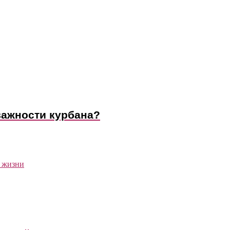
важности курбана?
й жизни