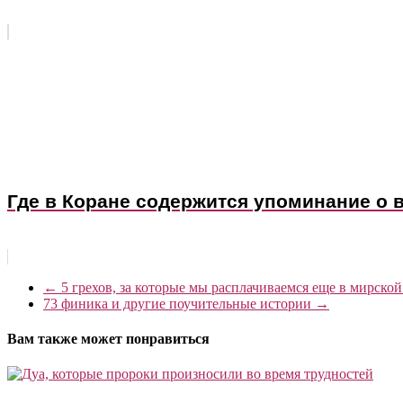
Где в Коране содержится упоминание о 
←
5 грехов, за которые мы расплачиваемся еще в мирско
73 финика и другие поучительные истории
→
Вам также может понравиться