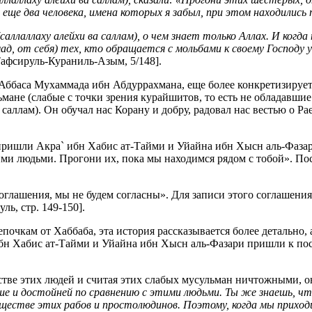
и еще два человека, имена которых я забыл, при этом находились
аллаллаху алейхи ва саллам), о чем знает только Аллах. И когда 
д, от себя) тех, кто обращается с мольбами к своему Господу у
афсируль-Кураниль-Азым, 5/148].
-Аббаса Мухаммада ибн Абдуррахмана, еще более конкретизирует
ьмане (слабые с точки зрения курайшитов, то есть не обладавш
аллам). Он обучал нас Корану и добру, радовал нас вестью о Рае
пришли Акра` ибн Хабис ат-Тайми и Уйайна ибн Хысн аль-Фазар
ими людьми. Прогони их, пока мы находимся рядом с тобой». Пос
 соглашения, мы не будем согласны». Для записи этого соглашен
ь, стр. 149-150].
очкам от Хаббаба, эта история рассказывается более детально, а
 ибн Хабис ат-Тайми и Уйайна ибн Хысн аль-Фазари пришли к пос
стве этих людей и считая этих слабых мусульман ничтожными, о
ше и достойней по сравнению с этими людьми. Ты же знаешь, чт
бществе этих рабов и простолюдинов. Поэтому, когда мы приходи