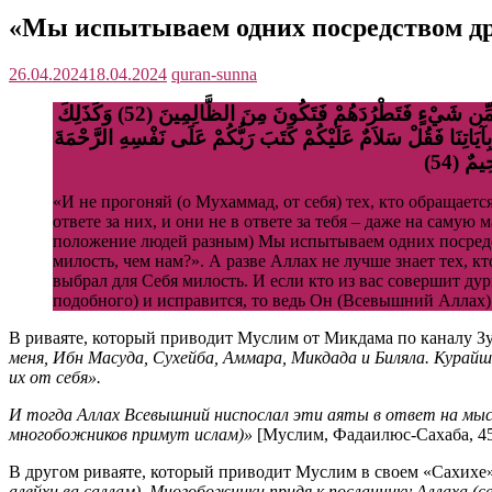
«Мы испытываем одних посредством д
26.04.2024
18.04.2024
quran-sunna
وَلاَ تَطْرُدِ الَّذِينَ يَدْعُونَ رَبَّهُم بِالْغَدَاةِ وَالْعَشِيِّ يُرِيدُونَ وَجْهَهُ مَا عَلَيْكَ مِنْ حِسَابِهِم مِّن شَيْءٍ وَمَا مِنْ حِسَابِكَ عَلَيْهِم مِّن شَيْءٍ فَتَطْرُدَهُمْ فَتَكُونَ مِنَ الظَّالِمِينَ (52) وَكَذَلِكَ
ِنَا أَلَيْسَ اللّهُ بِأَعْلَمَ بِالشَّاكِرِينَ (53) وَإِذَا جَاءكَ الَّذِينَ يُؤْمِنُونَ بِآيَاتِنَا فَقُلْ سَلاَمٌ عَلَيْكُمْ كَتَبَ رَبُّكُمْ عَلَى نَفْسِهِ الرَّحْمَةَ
يمٌ (54
«И не прогоняй (о Мухаммад, от себя) тех, кто обращаетс
ответе за них, и они не в ответе за тебя – даже на саму
положение людей разным) Мы испытываем одних посредст
милость, чем нам?». А разве Аллах не лучше знает тех, 
выбрал для Себя милость. И если кто из вас совершит дур
подобного) и исправится, то ведь Он (Всевышний Аллах
В риваяте, который приводит Муслим от Микдама по каналу Зу
меня, Ибн Масуда, Сухейба, Аммара, Микдада и Биляла. Курайш
их от себя».
И тогда Аллах Всевышний ниспослал эти аяты в ответ на мысли
многобожников примут ислам)»
[Муслим, Фадаилюс-Сахаба, 45;
В другом риваяте, который приводит Муслим в своем «Сахихе» 
алейхи ва саллам). Многобожники придя к посланнику Аллаха (с