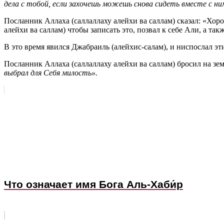
дела с тобой, если захочешь можешь снова сидеть вместе с ни
Посланник Аллаха (саллаллаху алейхи ва саллам) сказал: «Хор
алейхи ва саллам) чтобы записать это, позвал к себе Али, а та
В это время явился Джабраиль (алейхис-салам), и ниспослал эт
Посланник Аллаха (саллаллаху алейхи ва саллам) бросил на зем
выбрал для Себя милость».
Что означает имя Бога Аль-Хаби́р