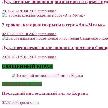
Дуа, которые пророки произносили во время тру
20.08.2024
20.08.2024
quran-sunna
7 уроков, которые сокрыты в суре «Аль-Мульк»
02.10.2020
02.10.2020
quran-sunna
Дуа, совершаемое после полного прочтения Свящ
29.01.2021
25.01.2021
quran-sunna
СВЯЩЕННЫЙ КОРАН
СВЯЩЕННЫЙ КОРАН
Последний ниспосланный аят из Корана
02.07.2026
quran-sunna