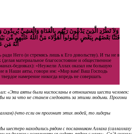
أَنَّهُ مَن )
 ради Него (и стремясь лишь к Его довольству). И ты не в
ак (делая материальное благосостояние и общественное
манах-бедняках): «Неужели Аллах оказал им большую
ющие в Наши аяты, говори им: «Мир вам! Ваш Господь
я твердое намерение никогда впредь не совершать
вал:
«Эти аяты были ниспосланы в отношении шести человек:
«Мы ни за что не станем следовать за этими людьми. Прогони
саллам) (что если он прогонит этих людей, то лидеры
ы шестеро находились рядом с посланником Аллаха (саллаллаху
они не должны осмеливаться сидеть рядом с нами». Са`д сказал: