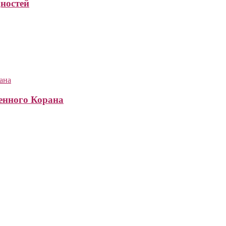
дностей
енного Корана