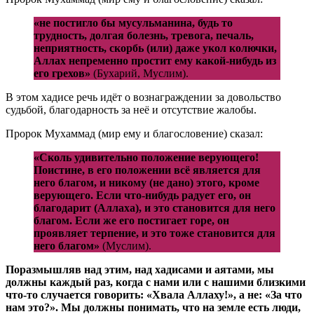
«не постигло бы мусульманина, будь то
трудность, долгая болезнь, тревога, печаль,
неприятность, скорбь (или) даже укол колючки,
Аллах непременно простит ему какой-нибудь из
его грехов»
(Бухарий, Муслим).
В этом хадисе речь идёт о вознаграждении за довольство
судьбой, благодарность за неё и отсутствие жалобы.
Пророк Мухаммад (мир ему и благословение) сказал:
«Сколь удивительно положение верующего!
Поистине, в его положении всё является для
него благом, и никому (не дано) этого, кроме
верующего. Если что-нибудь радует его, он
благодарит (Аллаха), и это становится для него
благом. Если же его постигает горе, он
проявляет терпение, и это тоже становится для
него благом»
(Муслим).
Поразмышляв над этим, над хадисами и аятами, мы
должны каждый раз, когда с нами или с нашими близкими
что-то случается говорить: «Хвала Аллаху!», а не: «За что
нам это?». Мы должны понимать, что на земле есть люди,