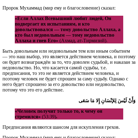
Пророк Мухаммад (мир ему и благословение) сказал:
«Если Аллах Всевышний любит людей, Он
подвергает их испытаниям, и кто
довольствовался — тому довольство Аллаха, а
кто был недовольным — тому недовольство
Аллаха и гнев Его»
(Ахмад, ат-Тирмизий).
Быть довольным или недовольным тем или иным событием
— это наш выбор, это является действием человека, и поэтому
он будет вознаграждён за то, что доволен судьбой, и наказан за
недовольство. Но, что касается самой судьбы, т.е.
предписания, то это не является действием человека, и
поэтому человек не будет спрошен за саму судьбу. Однако с
него будет спрошено за его довольство или недовольство,
потому что это его действие.
وَأَنْ لَيْسَ لِلإنْسَانِ إِلا مَا سَعَى
«Человек получит только то, к чему он
стремился»
(53:39)
.
Предписания являются шансом для искупления грехов.
Пророк Мухаммад (мир ему и благословение) сказал: