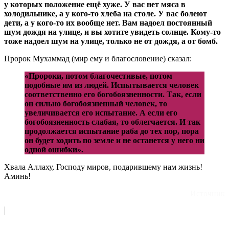
у которых положение ещё хуже. У вас нет мяса в
холодильнике, а у кого-то хлеба на столе. У вас болеют
дети, а у кого-то их вообще нет. Вам надоел постоянный
шум дождя на улице, и вы хотите увидеть солнце. Кому-то
тоже надоел шум на улице, только не от дождя, а от бомб.
Пророк Мухаммад (мир ему и благословение) сказал:
«Пророки, потом благочестивые, потом
подобные им из людей. Испытывается человек
соответственно его богобоязненности. Так, если
он сильно богобоязненный человек, то
увеличивается его испытание. А если его
богобоязненность слабая, то облегчается. И так
продолжается испытание раба до тех пор, пора
он будет ходить по земле и не останется у него ни
одной ошибки».
Хвала Аллаху, Господу миров, подарившему нам жизнь!
Аминь!
Источник