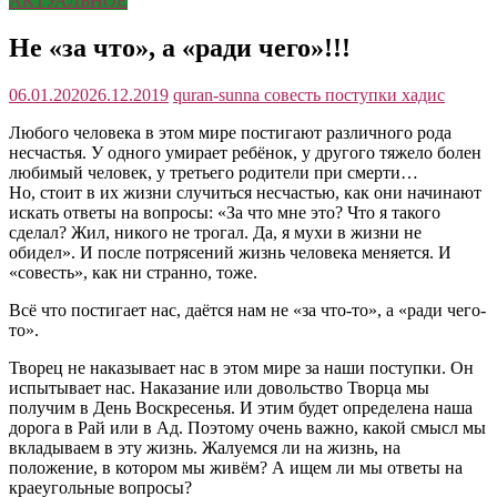
АКТУАЛЬНОЕ
Не «за что», а «ради чего»!!!
06.01.2020
26.12.2019
quran-sunna
совесть поступки хадис
Любого человека в этом мире постигают различного рода
несчастья. У одного умирает ребёнок, у другого тяжело болен
любимый человек, у третьего родители при смерти…
Но, стоит в их жизни случиться несчастью, как они начинают
искать ответы на вопросы: «За что мне это? Что я такого
сделал? Жил, никого не трогал. Да, я мухи в жизни не
обидел». И после потрясений жизнь человека меняется. И
«совесть», как ни странно, тоже.
Всё что постигает нас, даётся нам не «за что-то», а «ради чего-
то».
Творец не наказывает нас в этом мире за наши поступки. Он
испытывает нас. Наказание или довольство Творца мы
получим в День Воскресенья. И этим будет определена наша
дорога в Рай или в Ад. Поэтому очень важно, какой смысл мы
вкладываем в эту жизнь. Жалуемся ли на жизнь, на
положение, в котором мы живём? А ищем ли мы ответы на
краеугольные вопросы?