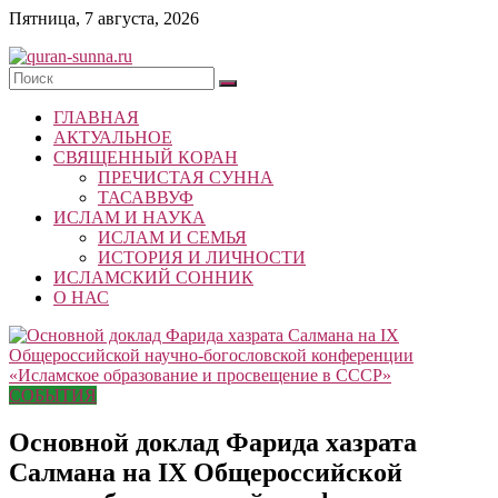
Skip
Пятница, 7 августа, 2026
to
content
quran-
ГЛАВНАЯ
sunna.ru
АКТУАЛЬНОЕ
СВЯЩЕННЫЙ КОРАН
«Центр
ПРЕЧИСТАЯ СУННА
исследований
ТАСАВВУФ
Корана
ИСЛАМ И НАУКА
и
ИСЛАМ И СЕМЬЯ
Сунны»
ИСТОРИЯ И ЛИЧНОСТИ
Республики
ИСЛАМСКИЙ СОННИК
Татарстан
О НАС
СОБЫТИЯ
Основной доклад Фарида хазрата
Салмана на IX Общероссийской