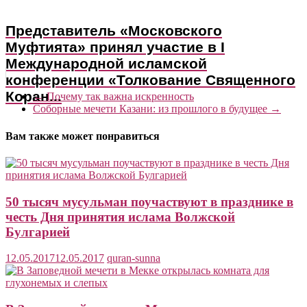
Представитель «Московского
Муфтията» принял участие в I
Международной исламской
конференции «Толкование Священного
Коран...
←
Почему так важна искренность
Соборные мечети Казани: из прошлого в будущее
→
Вам также может понравиться
50 тысяч мусульман поучаствуют в празднике в
честь Дня принятия ислама Волжской
Булгарией
12.05.2017
12.05.2017
quran-sunna