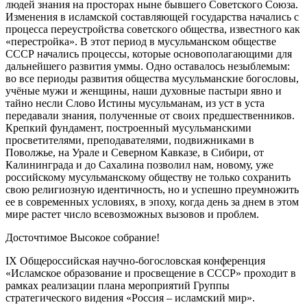
людей знания на просторах ныне бывшего Советского Союза.
Изменения в исламской составляющей государства начались с
процесса переустройства советского общества, известного как
«перестройка». В этот период в мусульманском обществе
СССР начались процессы, которые основополагающими для
дальнейшего развития уммы. Одно оставалось незыблемым:
во все периоды развития общества мусульманские богословы,
учёные мужи и женщины, наши духовные пастыри явно и
тайно несли Слово Истины мусульманам, из уст в уста
передавали знания, полученные от своих предшественников.
Крепкий фундамент, построенный мусульманскими
просветителями, преподавателями, подвижниками в
Поволжье, на Урале и Северном Кавказе, в Сибири, от
Калининграда и до Сахалина позволил нам, новому, уже
российскому мусульманскому обществу не только сохранить
свою религиозную идентичность, но и успешно преумножить
ее в современных условиях, в эпоху, когда день за днем в этом
мире растет число всевозможных вызовов и проблем.
Досточтимое Высокое собрание!
IX Общероссийская научно-богословская конференция
«Исламское образование и просвещение в СССР» проходит в
рамках реализации плана мероприятий Группы
стратегического видения «Россия – исламский мир».