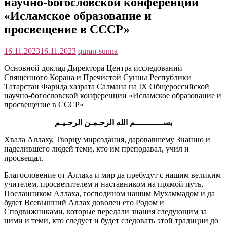
научно-богословской конференции
«Исламское образование и
просвещение в СССР»
16.11.2023
16.11.2023
quran-sunna
Основной доклад Директора Центра исследований
Священного Корана и Пречистой Сунны Республики
Татарстан Фарида хазрата Салмана на IX Общероссийской
научно-богословской конференции «Исламское образование и
просвещение в СССР»
بســـــــــــم الله الرحـمـن الرحـيـم
Хвала Аллаху, Творцу мироздания, даровавшему Знанию и
наделившего людей теми, кто им преподавал, учил и
просвещал.
Благословение от Аллаха и мир да пребудут с нашим великим
учителем, просветителем и наставником на прямой путь,
Посланником Аллаха, господином нашим Мухаммадом и да
будет Всевышний Аллах доволен его Родом и
Сподвижниками, которые передали знания следующим за
ними и теми, кто следует и будет следовать этой традиции до