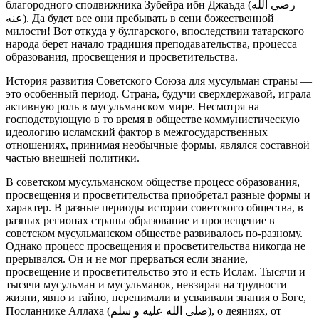
благородного сподвижника Зубейра ибн Джаъда (رضي الله
عنه). Да будет все они пребывать в сени божественной
милости! Вот откуда у булгарского, впоследствии татарского
народа берет начало традиция преподавательства, процесса
образования, просвещения и просветительства.
История развития Советского Союза для мусульман страны —
это особенный период. Страна, будучи сверхдержавой, играла
активную роль в мусульманском мире. Несмотря на
господствующую в то время в обществе коммунистическую
идеологию исламский фактор в межгосударственных
отношениях, принимая необычные формы, являлся составной
частью внешней политики.
В советском мусульманском обществе процесс образования,
просвещения и просветительства приобретал разные формы и
характер. В разные периоды истории советского общества, в
разных регионах страны образование и просвещение в
советском мусульманском обществе развивалось по-разному.
Однако процесс просвещения и просветительства никогда не
прерывался. Он и не мог прерваться если знание,
просвещение и просветительство это и есть Ислам. Тысячи и
тысячи мусульман и мусульманок, невзирая на трудности
жизни, явно и тайно, перенимали и усваивали знания о Боге,
Посланнике Аллаха (صلى الله عليه و سلم), о деяниях, от