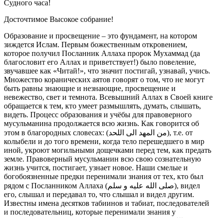
Судного часа!
Досточтимое Высокое собрание!
Образование и просвещение – это фундамент, на котором
зиждется Ислам. Первым божественным откровением,
которое получил Посланник Аллаха пророк Мухаммад (да
благословит его Аллах и приветствует!) было повеление,
звучавшее как «Читай!», что значит постигай, узнавай, учись.
Множество коранических аятов говорят о том, что не могут
быть равны знающие и незнающие, просвещение и
невежество, свет и темнота. Всевышний Аллах в Своей книге
обращается к тем, кто умеет размышлять, думать, слышать,
видеть. Процесс образования и учёбы для правоверного
мусульманина продолжается всю жизнь. Как говорится об
этом в благородных словесах: (من المهد الى اللحد), т.е. от
колыбели и до того времени, когда тело перешедшего в мир
иной, укроют могильными дощечками перед тем, как предать
земле. Правоверный мусульманин всю свою сознательную
жизнь учится, постигает, узнает новое. Наши смелые и
богобоязненные предки перенимали знания от тех, кто был
рядом с Посланником Аллаха (صلى الله عليه و سلم), видел
его, слышал и передавал то, что слышал и видел другим.
Известны имена десятков табиинов и табиат, последователей
и последовательниц, которые перенимали знания у