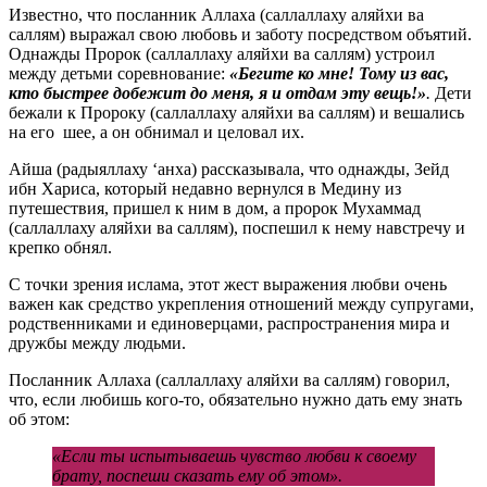
Известно, что посланник Аллаха (саллаллаху аляйхи ва
саллям) выражал свою любовь и заботу посредством объятий.
Однажды Пророк (саллаллаху аляйхи ва саллям) устроил
между детьми соревнование:
«Бегите ко мне! Тому из вас,
кто быстрее добежит до меня, я и отдам эту вещь!»
.
Дети
бежали к Пророку (саллаллаху аляйхи ва саллям) и вешались
на его шее, а он обнимал и целовал их.
Айша (радыяллаху ‘анха) рассказывала, что однажды, Зейд
ибн Хариса, который недавно вернулся в Медину из
путешествия, пришел к ним в дом, а пророк Мухаммад
(саллаллаху аляйхи ва саллям), поспешил к нему навстречу и
крепко обнял.
С точки зрения ислама, этот жест выражения любви очень
важен как средство укрепления отношений между супругами,
родственниками и единоверцами, распространения мира и
дружбы между людьми.
Посланник Аллаха (саллаллаху аляйхи ва саллям) говорил,
что, если любишь кого-то, обязательно нужно дать ему знать
об этом:
«Если ты испытываешь чувство любви к своему
брату, поспеши сказать ему об этом».