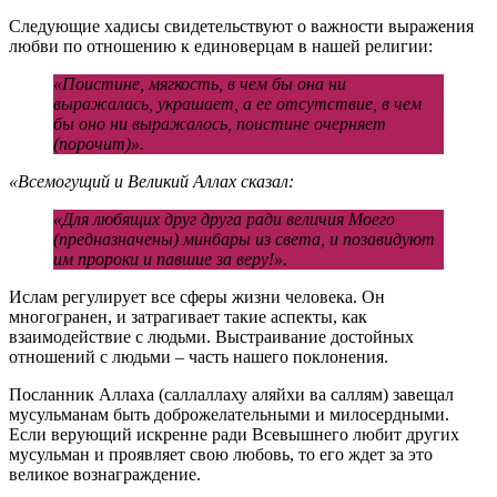
Следующие хадисы свидетельствуют о важности выражения
любви по отношению к единоверцам в нашей религии:
«Поистине, мягкость, в чем бы она ни
выражалась, украшает, а ее отсутствие, в чем
бы оно ни выражалось, поистине очерняет
(порочит)».
«Всемогущий и Великий Аллах сказал:
«Для любящих друг друга ради величия Моего
(предназначены) минбары из света, и позавидуют
им пророки и павшие за веру!».
Ислам регулирует все сферы жизни человека. Он
многогранен, и затрагивает такие аспекты, как
взаимодействие с людьми. Выстраивание достойных
отношений с людьми – часть нашего поклонения.
Посланник Аллаха (саллаллаху аляйхи ва саллям) завещал
мусульманам быть доброжелательными и милосердными.
Если верующий искренне ради Всевышнего любит других
мусульман и проявляет свою любовь, то его ждет за это
великое вознаграждение.