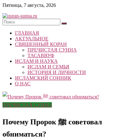
Skip
Пятница, 7 августа, 2026
to
content
quran-
ГЛАВНАЯ
sunna.ru
АКТУАЛЬНОЕ
СВЯЩЕННЫЙ КОРАН
«Центр
ПРЕЧИСТАЯ СУННА
исследований
ТАСАВВУФ
Корана
ИСЛАМ И НАУКА
и
ИСЛАМ И СЕМЬЯ
Сунны»
ИСТОРИЯ И ЛИЧНОСТИ
Республики
ИСЛАМСКИЙ СОННИК
Татарстан
О НАС
ПРЕЧИСТАЯ СУННА
Почему Пророк ﷺ советовал
обниматься?