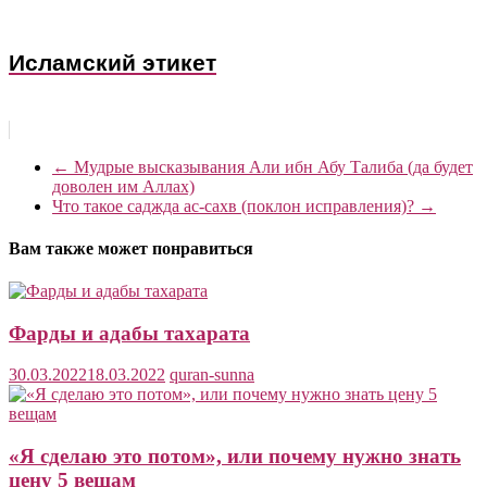
Исламский этикет
←
Мудрые высказывания Али ибн Абу Талиба (да будет
доволен им Аллах)
Что такое саджда ас-сахв (поклон исправления)?
→
Вам также может понравиться
Фарды и адабы тахарата
30.03.2022
18.03.2022
quran-sunna
«Я сделаю это потом», или почему нужно знать
цену 5 вещам