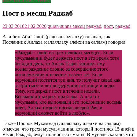
ПРЕЧИСТАЯ СУННА
Пост в месяц Раджаб
23.03.2018
21.02.2020
quran-sunna
месяц раджаб
,
пост
,
раджаб
Али бин Аби Талиб (радыяллаху анху) слышал, как
Посланник Аллаха (салляллаху алейхи ва саллям) говорил:
«Раждаб – один из трех великих месяцев. Если
мусульманин будет держать пост в это время хотя
бы один день, то Аллах Тааля запишет ему
вознаграждение словно за совершение этого
богослужения в течение тысячи лет. Если
верующий постится три дня, то получит саваб как
за три тысячи лет воздержания от пищи и воды.
Тому, кто держит пост в течение недели,
Всевышний закроет врата ада. А для тех
мусульман, кто выполняли это поклонение восемь
дней, Аллах откроет восемь дверей Рая, и
верующий сможет войти в любую».
Также Пророк Мухаммад (салляллаху алейхи ва саллям)
отмечал, что грехи мусульманина, который постился 15 дней в
месяц Раждаб, будут полностью смыты. В мунаде сказано, что