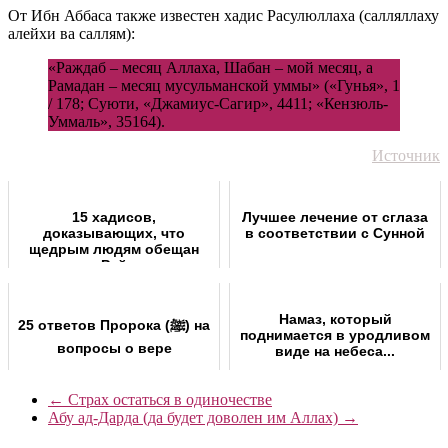
От Ибн Аббаса также известен хадис Расулюллаха (салляллаху
алейхи ва саллям):
«Раждаб – месяц Аллаха, Шабан – мой месяц, а
Рамадан – месяц мусульманской уммы» («Гунья», 1
/ 178; Суюти, «Джамиус-Сагир», 4411; «Кензюль-
Уммаль», 35164).
Источник
15 хадисов,
Лучшее лечение от сглаза
доказывающих, что
в соответствии с Сунной
щедрым людям обещан
Рай
Намаз, который
25 ответов Пророка (ﷺ) на
поднимается в уродливом
вопросы о вере
виде на небеса...
←
Страх остаться в одиночестве
Абу ад-Дарда (да будет доволен им Аллах)
→