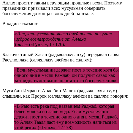
Аллах простит таким верующим прошлые грехи. Поэтому
праведники призывали всех мусульман совершать
богослужения до конца своих дней на земле.
В хадисе сказано:
«Тот, кто увеличит число дней поста, получит
щедрое вознаграждение от Аллаха
Тааля»
(«Гунья», 1 / 176).
Благочестивый Хасан (радыяллаху анху) передавал слова
Расулюллаха (салляллаху алейхи ва саллям):
«Если мусульманин держит пост в течение хотя бы
одного дня в месяц Раждаб, он получит саваб как
за тридцать лет выполнения этого богослужения».
Муса бин Имран и Анас бин Малик (радыяллаху анхум)
слышали, как Пророк (салляллаху алейхи ва саллям) говорил:
«В Раю есть река под названием Раджаб, которая
белее молока и слаще меда. Если мусульманин
держит пост в течение одного дня в месяц Раджаб,
то Аллах Тааля даст ему возможность напиться из
этой реки» («Гунья», 1 / 178).