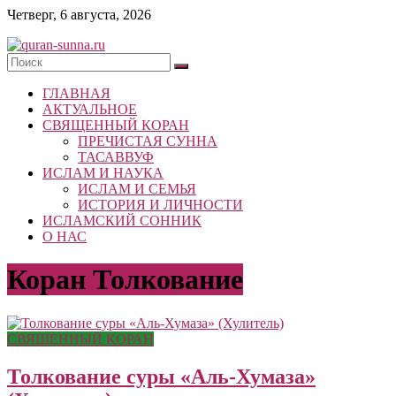
Skip
Четверг, 6 августа, 2026
to
content
quran-
ГЛАВНАЯ
sunna.ru
АКТУАЛЬНОЕ
СВЯЩЕННЫЙ КОРАН
«Центр
ПРЕЧИСТАЯ СУННА
исследований
ТАСАВВУФ
Корана
ИСЛАМ И НАУКА
и
ИСЛАМ И СЕМЬЯ
Сунны»
ИСТОРИЯ И ЛИЧНОСТИ
Республики
ИСЛАМСКИЙ СОННИК
Татарстан
О НАС
Коран Толкование
СВЯЩЕННЫЙ КОРАН
Толкование суры «Аль-Хумаза»