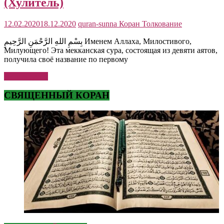
(Хулитель)
12.02.2020
18.12.2020
quran-sunna
Коран Толкование
بِسْمِ اللهِ الرَّحْمَنِ الرَّحِيمِ Именем Аллаха, Милостивого,
Милующего! Эта мекканская сура, состоящая из девяти аятов,
получила своё название по первому
Читать далее
СВЯЩЕННЫЙ КОРАН