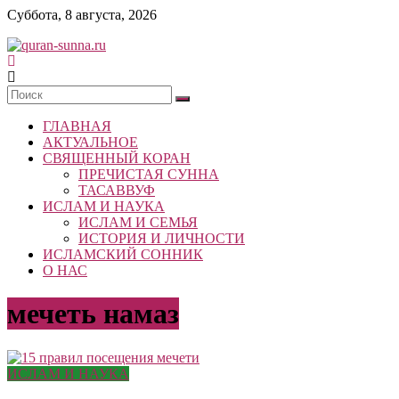
Skip
Суббота, 8 августа, 2026
to
content
quran-
sunna.ru
ГЛАВНАЯ
«Центр
АКТУАЛЬНОЕ
исследований
СВЯЩЕННЫЙ КОРАН
Корана
ПРЕЧИСТАЯ СУННА
и
ТАСАВВУФ
Сунны»
ИСЛАМ И НАУКА
Республики
ИСЛАМ И СЕМЬЯ
Татарстан
ИСТОРИЯ И ЛИЧНОСТИ
ИСЛАМСКИЙ СОННИК
О НАС
мечеть намаз
ИСЛАМ И НАУКА