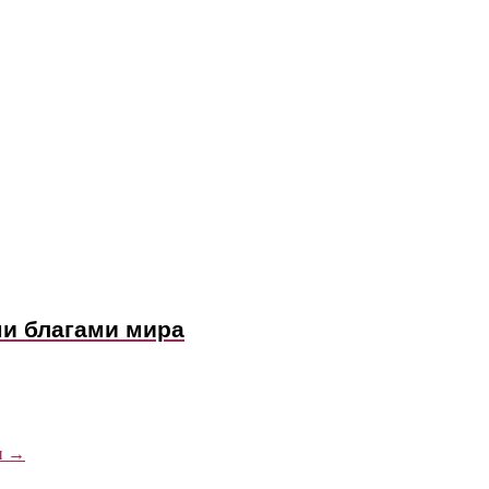
ми благами мира
и
→