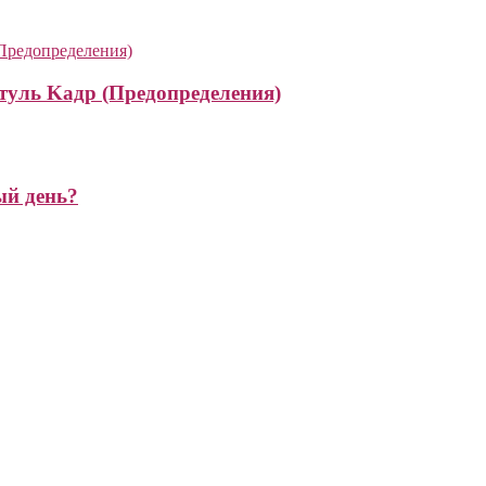
туль Kадр (Предопределения)
ый день?