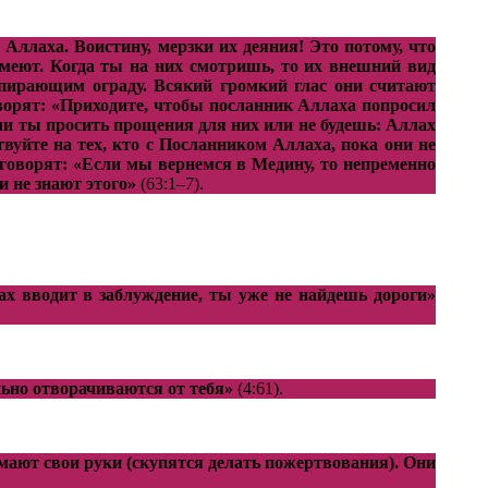
ллаха. Воистину, мерзки их деяния! Это потому, что
зумеют. Когда ты на них смотришь, то их внешний вид
одпирающим ограду. Всякий громкий глас они считают
говорят: «Приходите, чтобы посланник Аллаха попросил
 ли ты просить прощения для них или не будешь: Аллах
уйте на тех, кто с Посланником Аллаха, пока они не
 говорят: «Если мы вернемся в Медину, то непременно
и не знают этого»
(63:1–7).
ах вводит в заблуждение, ты уже не найдешь дороги»
льно отворачиваются от тебя»
(4:61).
мают свои руки (скупятся делать пожертвования). Они