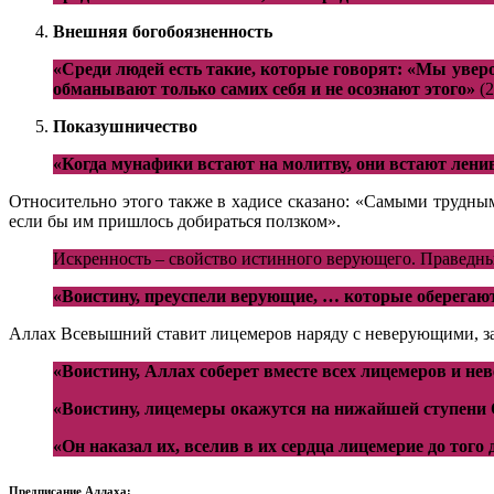
Внешняя богобоязненность
«Среди людей есть такие, которые говорят: «Мы увер
обманывают только самих себя и не осознают этого»
(2
Показушничество
«Когда мунафики встают на молитву, они встают лен
Относительно этого также в хадисе сказано: «Самыми трудны
если бы им пришлось добираться ползком».
Искренность – свойство истинного верующего. Праведный
«Воистину, преуспели верующие, … которые оберегаю
Аллах Всевышний ставит лицемеров наряду с неверующими, за 
«Воистину, Аллах соберет вместе всех лицемеров и н
«Воистину, лицемеры окажутся на нижайшей ступени
«Он наказал их, вселив в их сердца лицемерие до того 
Предписание Аллаха: