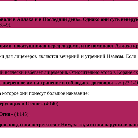
овали в Аллаха и в Последний день». Однако они суть неве
:8–9).
ивыми, показушничая перед людьми, и не поминают Аллаха к
ми для лицемеров являются вечерний и утренний Намазы. Если б
 всячески избегает лицемерия. Относительно этого в Коране ск
т вверенное им на хранение и соблюдают договоры …»
(23:1-1
которое они понесут большое наказание:
еверующих в Геенне»
(4:140).
 Огня»
(4:145).
дня, когда они встретятся с Ним, за то, что они нарушили дан