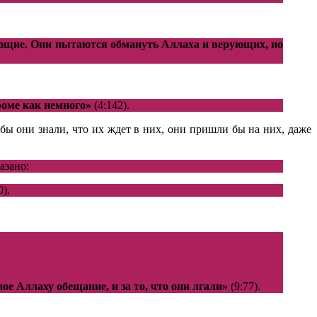
рующие. Они пытаются обмануть Аллаха и верующих, но
роме как немного»
(4:142).
ы они знали, что их ждет в них, они пришли бы на них, даже
азано:
0).
ное Аллаху обещание, и за то, что они лгали»
(9:77).