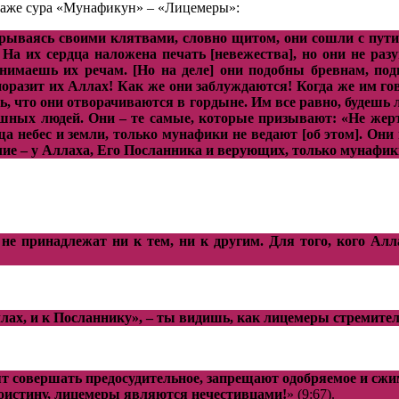
даже сура «Мунафикун» – «Лицемеры»:
ываясь своими клятвами, словно щитом, они сошли с пути А
. На их сердца наложена печать [невежества], но они не ра
 внимаешь их речам. [Но на деле] они подобны бревнам, п
 да поразит их Аллах! Как же они заблуждаются! Когда же им 
ь, что они отворачиваются в гордыне. Им все равно, будешь
шных людей. Они – те самые, которые призывают: «Не жертв
ща небес и земли, только мунафики не ведают [об этом]. Они
личие – у Аллаха, Его Посланника и верующих, только мунафик
не принадлежат ни к тем, ни к другим. Для того, кого Алл
ллах, и к Посланнику», – ты видишь, как лицемеры стремите
т совершать предосудительное, запрещают одобряемое и сжи
Воистину, лицемеры являются нечестивцами!
» (9:67).