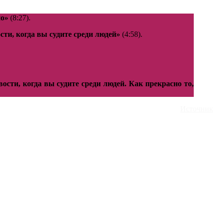
но»
(8:27).
ти, когда вы судите среди людей»
(4:58).
сти, когда вы судите среди людей. Как прекрасно то,
Источник