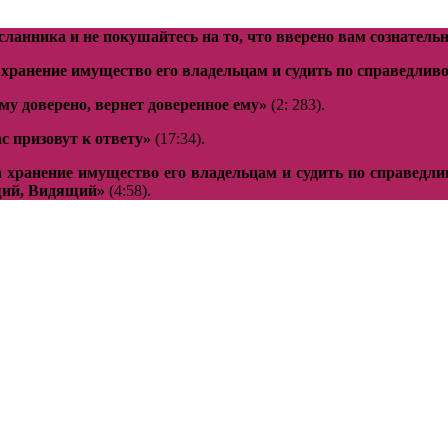
сланника и не покушайтесь на то, что вверено вам сознатель
хранение имущество его владельцам и судить по справедливос
кому доверено, вернет доверенное ему»
(2: 283).
с призовут к ответу»
(17:34).
 хранение имущество его владельцам и судить по справедливо
щий, Видящий»
(4:58).