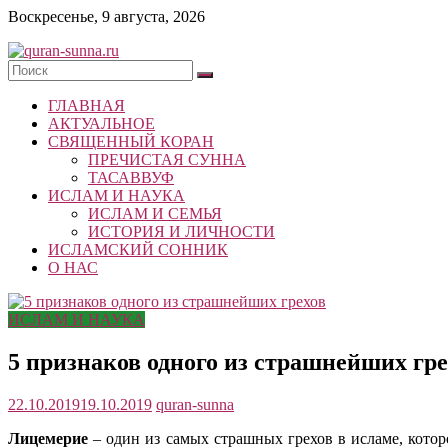
Skip
Воскресенье, 9 августа, 2026
to
content
quran-
ГЛАВНАЯ
sunna.ru
АКТУАЛЬНОЕ
СВЯЩЕННЫЙ КОРАН
«Центр
ПРЕЧИСТАЯ СУННА
исследований
ТАСАВВУФ
Корана
ИСЛАМ И НАУКА
и
ИСЛАМ И СЕМЬЯ
Сунны»
ИСТОРИЯ И ЛИЧНОСТИ
Республики
ИСЛАМСКИЙ СОННИК
Татарстан
О НАС
ИСЛАМ И НАУКА
5 признаков одного из страшнейших гре
22.10.2019
19.10.2019
quran-sunna
Лицемерие
– один из самых страшных грехов в исламе, котор