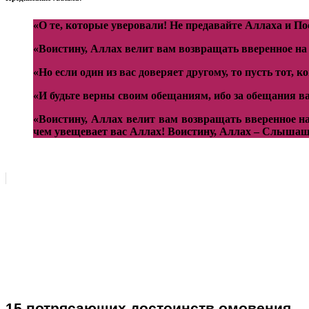
«О те, которые уверовали! Не предавайте Аллаха и По
«Воистину, Аллах велит вам возвращать вверенное на 
«Но если один из вас доверяет другому, то пусть тот, 
«И будьте верны своим обещаниям, ибо за обещания ва
«Воистину, Аллах велит вам возвращать вверенное на
чем увещевает вас Аллах! Воистину, Аллах – Слыша
15 потрясающих достоинств омовения