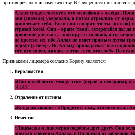
противоречащем исламу качеству. В Священном писании есть 
Аллах свидетельствует, что мунафики – лжецы. Прикр
они [сначала] уверовали, а потом отреклись от веры
привлекает тебя. Если они говорят, то ты [охотно]
угрозой [себе]. Они – враги [твои], остерегайся их:
прощения для вас», – они крутят головой, и ты видиш
не простит их, ибо Аллах не ведет прямым путем гре
порвут [с ним]». Но Аллаху принадлежат все сокрови
тот, кто силен, изгонит оттуда того, кто слаб». Но ве
Признаками лицемера согласно Корану являются:
Вероломство
«Они колеблются между этим (верой и неверием), но 
(4:143).
Отдаление от истины
«Когда им говорят: «Придите к тому, что ниспослал А
Нечестие
«Лицемеры и лицемерки подобны друг другу. Они веля
предали забвению Аллаха, и Он предал их забвению. 