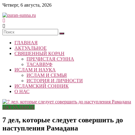
Skip
Четверг, 6 августа, 2026
to
content
quran-
sunna.ru
ГЛАВНАЯ
«Центр
АКТУАЛЬНОЕ
исследований
СВЯЩЕННЫЙ КОРАН
Корана
ПРЕЧИСТАЯ СУННА
и
ТАСАВВУФ
Сунны»
ИСЛАМ И НАУКА
Республики
ИСЛАМ И СЕМЬЯ
Татарстан
ИСТОРИЯ И ЛИЧНОСТИ
ИСЛАМСКИЙ СОННИК
О НАС
АКТУАЛЬНОЕ
7 дел, которые следует совершить до
наступления Рамадана