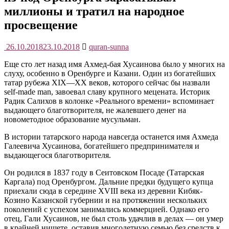
миллионы и тратил на народное
просвещение
26.10.2018
23.10.2018
quran-sunna
Еще сто лет назад имя Ахмед-бая Хусаинова было у многих на
слуху, особенно в Оренбурге и Казани. Один из богатейших
татар рубежа XIX—XX веков, которого сейчас бы назвали
self-made man, завоевал славу крупного мецената. Историк
Радик Салихов в колонке «Реального времени» вспоминает
выдающего благотворителя, не жалевшего денег на
новометодное образование мусульман.
В истории татарского народа навсегда останется имя Ахмеда
Галеевича Хусаинова, богатейшего предпринимателя и
выдающегося благотворителя.
Он родился в 1837 году в Сеитовском Посаде (Татарская
Каргала) под Оренбургом. Дальние предки будущего купца
приехали сюда в середине XVIII века из деревни Кибяк-
Козино Казанской губернии и на протяжении нескольких
поколений с успехом занимались коммерцией. Однако его
отец, Гали Хусаинов, не был столь удачлив в делах — он умер
в крайней нищете, оставив многодетную семью без средств к