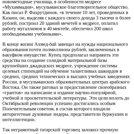
новометодные училища, в особенности медресе
«Мухаммадия», мусульманское благотворительное общество.
Как писал Р. Фахрутдинов, «в течение 10 лет, проведенных в
Казани, он, выделяя с каждого своего дохода 3 тысячи и более
рублей, построил 20 зданий мечетей и медресе, оплатил
работу мугаллимов в 40 мектебе, обеспечил 200 школ
необходимыми учебниками».
В конце жизни Ахмед-бай завещал на нужды национального
образования почти полмиллиона рублей, заключенных в
вакуфвом имуществе. Купец предполагал направить эти
средства на создание солидной материальной базы
крупнейших джадидских медресе, учреждение системы
целевых стипендий на обучение талантливых шакирдов в
средних, средних технических и высших учебных заведениях
России, в мусульманских образовательных центрах арабского
Востока. Он также ратовал за предоставление своеобразных
«грантов» на написание и издание научно-популярной,
учебной и просветительской литературы. Эти цели вплоть до
Октябрьской революции успешно достигались особым
Попечительным советом, в состав которого входили
авторитетные духовные лидеры, представители буржуазии и
интеллигенции.
Так неграмотный татарский торговец заложил прочную