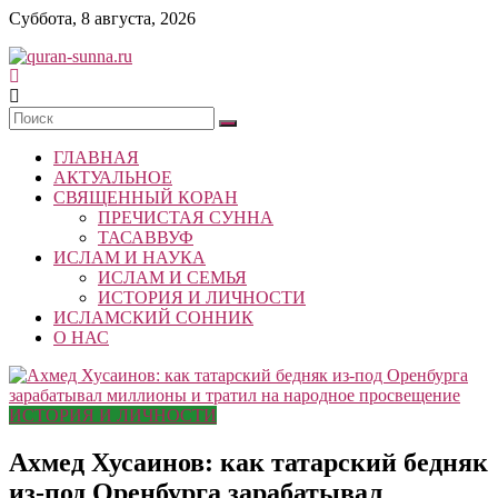
Skip
Суббота, 8 августа, 2026
to
content
quran-
sunna.ru
ГЛАВНАЯ
«Центр
АКТУАЛЬНОЕ
исследований
СВЯЩЕННЫЙ КОРАН
Корана
ПРЕЧИСТАЯ СУННА
и
ТАСАВВУФ
Сунны»
ИСЛАМ И НАУКА
Республики
ИСЛАМ И СЕМЬЯ
Татарстан
ИСТОРИЯ И ЛИЧНОСТИ
ИСЛАМСКИЙ СОННИК
О НАС
ИСТОРИЯ И ЛИЧНОСТИ
Ахмед Хусаинов: как татарский бедняк
из-под Оренбурга зарабатывал