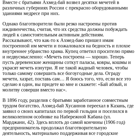
Вместе с братьями Ахмед-бай возвел десятки мечетей в
различных губерниях России с прекрасно оборудованными
зданиями медресе при них.
Однако благотворители были резко настроены против
иждивенчества, считая, что их средства должны побуждать
людей к самостоятельным активным действиям.
Рассказывают, что как-то к Ахмед-баю пришел имам
построенной им мечети и пожаловался на бедность и плохое
внутреннее убранство храма. Купец ответил просителю прямо
и недвусмысленно: «Мечеть построена — хорошо. Теперь
пусть деревенские женщины соткут паласы, ковры, кошмы и
украсят мечеть изнутри. Я не такой жадный человек, чтобы
только самому совершить все богоугодные дела. Ограду
мечети, хазрат, поставь сам… Я боюсь того, что, если все это
сделаю я один, вы придете ко мне и скажете: «Бай абзый, и
молитву соверши вместо нас».
В 1896 году, разделив с братьями заработанное совместным
трудом богатство, Ахмед-бай Хусаинов переехал в Казань, где
заявил о своих капиталах по первой гильдии и поселился в
великолепном особняке на Набережной Кабана (ул.
Марджани, 42). Здесь вплоть до самой кончины (1906 год)
предприниматель продолжал благотворительную
деятельность, материально поддерживая все городские