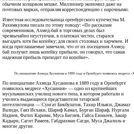
обычном холщовом мешке. Миллионер экономил даже на
почтовых марках, отправляя корреспонденцию с нарочными.
Известная исследовательница оренбургского купечества М.
Рахимкулова писала по этому поводу: «По рассказам
современников, Ахмед-бай в торговых делах был
чрезвычайно неуступчив, в платежах честен, старался
выгадать хотя бы копейку; для своих столовых и харчевен. И
когда приглашаемые замечали, что от их посещения Ахмед-
бай получит лишь копейку прибыли, он говорил, что самая
надежная прибыль приходит по копейке».
По инициативе Ахмеда Хусаинова в 1889 году в Оренбурге появилось медресе «Х
По инициативе Ахмеда Хусаинова в 1889 году в Оренбурге
появилось медресе «Хусаиния» — одно из крупнейших
мусульманских училищ нового типа, в котором работали и
учились выдающиеся представители татарской
интеллигенции — Сунгат Бикбулатов, Тахир Ильяси, Джамал
Валиди, Гаяз Исхаки, Шариф Камал, Бурган Шараф, Нургали
Надиев, Фатих Карими, Муса Бигиев, Гайса Еникеев, Закир
Кадыри, Сагит Рамеев, Габдрахман Сагди, Муса Джалиль и
многие другие.