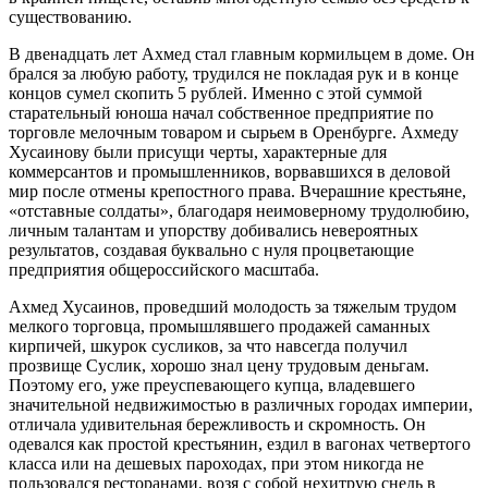
существованию.
В двенадцать лет Ахмед стал главным кормильцем в доме. Он
брался за любую работу, трудился не покладая рук и в конце
концов сумел скопить 5 рублей. Именно с этой суммой
старательный юноша начал собственное предприятие по
торговле мелочным товаром и сырьем в Оренбурге. Ахмеду
Хусаинову были присущи черты, характерные для
коммерсантов и промышленников, ворвавшихся в деловой
мир после отмены крепостного права. Вчерашние крестьяне,
«отставные солдаты», благодаря неимоверному трудолюбию,
личным талантам и упорству добивались невероятных
результатов, создавая буквально с нуля процветающие
предприятия общероссийского масштаба.
Ахмед Хусаинов, проведший молодость за тяжелым трудом
мелкого торговца, промышлявшего продажей саманных
кирпичей, шкурок сусликов, за что навсегда получил
прозвище Суслик, хорошо знал цену трудовым деньгам.
Поэтому его, уже преуспевающего купца, владевшего
значительной недвижимостью в различных городах империи,
отличала удивительная бережливость и скромность. Он
одевался как простой крестьянин, ездил в вагонах четвертого
класса или на дешевых пароходах, при этом никогда не
пользовался ресторанами, возя с собой нехитрую снедь в