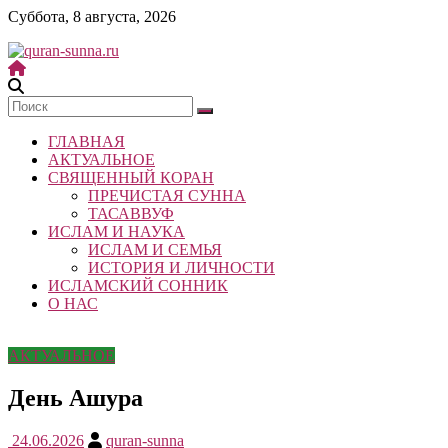
Skip
Суббота, 8 августа, 2026
to
content
quran-
sunna.ru
ГЛАВНАЯ
«Центр
АКТУАЛЬНОЕ
исследований
СВЯЩЕННЫЙ КОРАН
Корана
ПРЕЧИСТАЯ СУННА
и
ТАСАВВУФ
Сунны»
ИСЛАМ И НАУКА
Республики
ИСЛАМ И СЕМЬЯ
Татарстан
ИСТОРИЯ И ЛИЧНОСТИ
ИСЛАМСКИЙ СОННИК
О НАС
АКТУАЛЬНОЕ
День Ашура
24.06.2026
quran-sunna