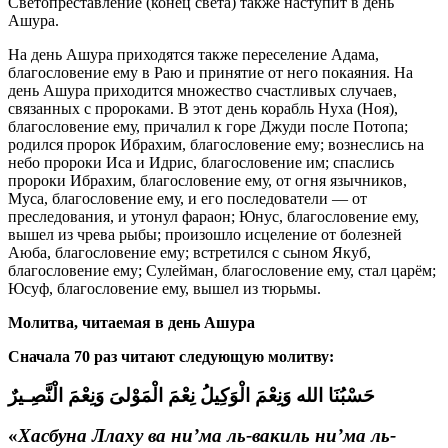
Светопреставление (конец света) также наступит в день
Ашура.
На день Ашура приходятся также переселение Адама,
благословение ему в Раю и принятие от него покаяния. На
день Ашура приходится множество счастливых случаев,
связанных с пророками. В этот день корабль Нуха (Ноя),
благословение ему, причалил к горе Джуди после Потопа;
родился пророк Ибрахим, благословение ему; вознеслись на
небо пророки Иса и Идрис, благословение им; спаслись
пророки Ибрахим, благословение ему, от огня язычников,
Муса, благословение ему, и его последователи — от
преследования, и утонул фараон; Юнус, благословение ему,
вышел из чрева рыбы; произошло исцеление от болезней
Аюба, благословение ему; встретился с сыном Якуб,
благословение ему; Сулейман, благословение ему, стал царём;
Юсуф, благословение ему, вышел из тюрьмы.
Молитва, читаемая в день Ашура
Сначала 70 раз читают следующую молитву:
حَسْبُنَا الله وَنِعْمَ الْوَكِيلُ نِعْمَ الْمَوْلىَ وَنِعْمَ الْنَّصِـيرٌ
«
Хасбуна Ллаху ва ни’ма ль-вакиль ни’ма ль-