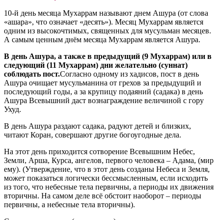
10-й день месяца Мухаррам называют днем Ашура (от слова
«ашара», что означает «десять»). Месяц Мухаррам является
одним из высокочтимых, священных для мусульман месяцев.
А самым ценным днём месяца Мухаррам является Ашура.
В день Ашура, а также в предыдущий (9 Мухаррам) или в
следующий (11 Мухаррам) дни желательно (суннат)
соблюдать пост.
Согласно одному из хадисов, пост в день
Ашура очищает мусульманина от грехов за предыдущий и
последующий годы, а за крупицу подаяний (садака) в день
Ашура Всевышний даст вознаграждение величиной с гору
Ухуд.
В день Ашура раздают садака, радуют детей и близких,
читают Коран, совершают другие богоугодные дела.
На этот день приходится сотворение Всевышним Небес,
Земли, Арша, Курса, ангелов, первого человека – Адама, (мир
ему). (Утверждение, что в этот день созданы Небеса и Земля,
может показаться логически бессмысленным, если исходить
из того, что небесные тела первичны, а периоды их движения
вторичны. На самом деле всё обстоит наоборот – периоды
первичны, а небесные тела вторичны).