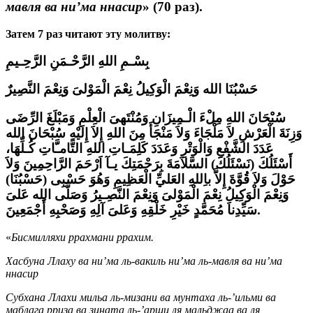
мавля ва ни’ма ннасир
» (70 раз).
Затем 7 раз читают эту молитву:
بِسْـمِ اللهِ الرَّحْـمَنِ الرَّحِـيمِ
حَسْبُنَا الله وَنِعْمَ الْوَكِيلُ نِعْمَ الْمَوْلىَ وَنِعْمَ النَّصِيرٌ
سُبْحَانَ اللهِ مِلْءَ الْـمِيزَانِ وَمُنْتَهىَ الْعِلْمِ وَمَبْلَغَ الرِّضَى
وَزِنَةَ الْعَرْشِ لاَ مَلْجَاءَ وَلاَ مَنْجَأَ مِنَ اللهِ إِلاَ إِلَيْهِ سُبْحَانَ الله
عَدَدَ الشَّفْعِ وَالْوَتْرِ وَعَدَدَ كَلِمَـاتِ اللهِ التَّامـَّاتِ كُـلِّهَا،
أَسْئَلُكَ (نَسْئَلُكَ) السَّلاَمَةَ بِرَحْمَتِكَ يـآ اَرْحَمَ الرَّاحِمِينَ وَلاَ
حَوْلَ وَلاَ قُوَّةَ إِلاَّ باِللهِ العَليِّ الْعَظِيمِ وَهُوَ حَسْبِى (حَسْبُنَا)
وَنِعْمَ الْوَكِيلُ نِعْمَ الْمَوْلىَ وَنِعْمَ النَّصِـيرُ وَصَلَّى الله عَلىَ
سَيِّدِناَ مُحَمَّدٍ خَيْرِ خَلْقِهِ وَعَلىَ آلِهِ وَصَحْبِهِ أَجْمَعِينَ.
«
Бисмилляхи ррахмани ррахим.
Хасбуна Ллаху ва ни’ма ль-вакиль ни’ма ль-мавля ва ни’ма
ннасир
Субхана Ллахи мильа ль-мизани ва мунтаха ль-’ильми ва
маблага рриза ва зината ль-’арши ля мальджаа ва ля