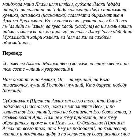
манджаа мина Ллахи илля иляйхи, субхана Ллахи ’адада
шшаф’и ва ль-ватри ва ’адада калимати Лляхи ттаммати
куллиха, асъалюка (насъалюка) ссалямата бирахматика я
Архама Ррахимина. Ва ля хавля ва ля куввата илля би Лляхи
ль-’алиййи ль-’азым, ва хува хасби (хасбуна) ва ни’маль вакиль
ни’маль мавля ва ни’ма ннасыр, ва салля Ллаху ’аля саййидина
Мухаммадин хайри халкихи ва ’аля алихи ва сахбихи
аджма’ина
».
Перевод:
«
С именем Аллаха, Милостивого ко всем на этом свете и на
том свете – лишь к уверовавшим!
Нам достаточно Аллаха, Он – наилучший, на Кого
полагаются, лучший Господь и лучший, Кто дарует победу
(помощь).
Субханаллах (Пречист Аллах от всего того, что Ему не
подобает!) настолько, пока не заполнятся Весы, и по
количеству Его знаний, пока не достигнет Его довольства, и
сколько весит Арш. Нам не к кому прибегать, не к кому
обращаться, кроме как к Нему же. Субханаллах (Пречист
Аллах от всего того, что Ему не подобает!) по количеству
чётных и нечётных цифр и по количеству совершенных слов