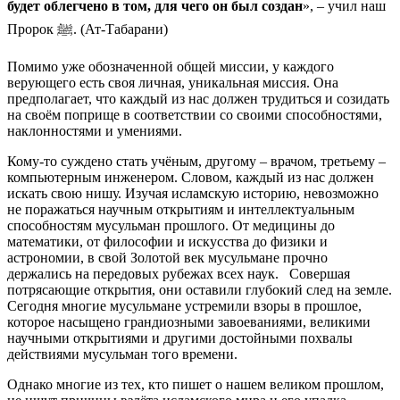
будет облегчено в том, для чего он был создан
», – учил наш
Пророк ﷺ. (Ат-Табарани)
Помимо уже обозначенной общей миссии, у каждого
верующего есть своя личная, уникальная миссия. Она
предполагает, что каждый из нас должен трудиться и созидать
на своём поприще в соответствии со своими способностями,
наклонностями и умениями.
Кому-то суждено стать учёным, другому – врачом, третьему –
компьютерным инженером. Словом, каждый из нас должен
искать свою нишу. Изучая исламскую историю, невозможно
не поражаться научным открытиям и интеллектуальным
способностям мусульман прошлого. От медицины до
математики, от философии и искусства до физики и
астрономии, в свой Золотой век мусульмане прочно
держались на передовых рубежах всех наук. Совершая
потрясающие открытия, они оставили глубокий след на земле.
Сегодня многие мусульмане устремили взоры в прошлое,
которое насыщено грандиозными завоеваниями, великими
научными открытиями и другими достойными похвалы
действиями мусульман того времени.
Однако многие из тех, кто пишет о нашем великом прошлом,