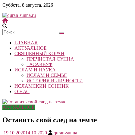
Skip
Суббота, 8 августа, 2026
to
content
quran-
sunna.ru
ГЛАВНАЯ
«Центр
АКТУАЛЬНОЕ
исследований
СВЯЩЕННЫЙ КОРАН
Корана
ПРЕЧИСТАЯ СУННА
и
ТАСАВВУФ
Сунны»
ИСЛАМ И НАУКА
Республики
ИСЛАМ И СЕМЬЯ
Татарстан
ИСТОРИЯ И ЛИЧНОСТИ
ИСЛАМСКИЙ СОННИК
О НАС
АКТУАЛЬНОЕ
Оставить свой след на земле
19.10.2020
14.10.2020
quran-sunna