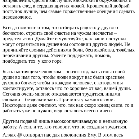
направления, сделать вас лучше, вдохновить окружающих и
оставить след в сердцах других людей. Крошечный добрый
поступок лучше, чем самые торжественные обещания сделать
невозможное.
Всегда помните о том, что отбирать радость у другого –
бесчестно, строить своё счастье на чужом несчастье –
предательство. Думайте и чувствуйте, как ваши поступки
могут отразиться на душевном состоянии других людей. Не
причиняйте своими действиями боли, беспокойства, тяжёлых
переживаний другим. Умейте поддержать, помочь,
подбодрить тех, у кого горе.
Быть настоящим человеком – значит отдавать силы своей
души во имя того, чтобы люди вокруг вас были красивее,
духовно богаче; чтобы в каждом человеке, с которым вы
контактируете, осталось что-то хорошее от вас, вашей души.
Сегодня очень многие отказываются трудиться, иными
словами – бездельничают. Причины у каждого свои.
Некоторые даже считают, что, так как скоро конец света, то и
работать уже не нужно, ведь осталось всего ничего…
Другим подавай лишь высокооплачиваемую и непыльную
работу. А есть и те, кто говорит, что не созданы трудиться.
Аллах ﷻ сотворил нас для поклонения Ему. В этом весь