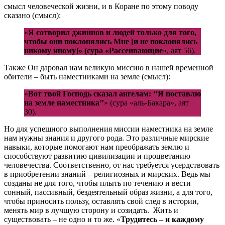
смысл человеческой жизни, и в Коране по этому поводу
сказано (смысл):
«
Я сотворил джиннов и людей только для того,
чтобы они поклонялись Мне [и не поклонялись
никому иному]» (сура «Рассеивающие
», аят 56).
Также Он даровал нам великую миссию в нашей временной
обители – быть наместниками на земле (смысл):
«
Вот твой Господь сказал ангелам: ‘‘Я поставлю
на земле наместника’’
» (сура «аль-Бакара», аят
30).
Но для успешного выполнения миссии наместника на земле
нам нужны знания и другого рода. Это различные мирские
навыки, которые помогают нам преображать землю и
способствуют развитию цивилизации и процветанию
человечества. Соответственно, от нас требуется усердствовать
в приобретении знаний – религиозных и мирских. Ведь мы
созданы не для того, чтобы плыть по течению и вести
сонный, пассивный, бездеятельный образ жизни, а для того,
чтобы приносить пользу, оставлять свой след в истории,
менять мир в лучшую сторону и созидать. Жить и
существовать – не одно и то же. «
Трудитесь – и каждому