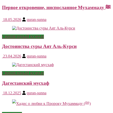
Первое откровение, ниспосланное Мухаммаду ﷺ
18.05.2026
quran-sunna
СВЯЩЕННЫЙ КОРАН
Достоинства суры Аят Аль-Курси
23.04.2026
quran-sunna
СВЯЩЕННЫЙ КОРАН
Дагестанский мусхаф
18.12.2025
quran-sunna