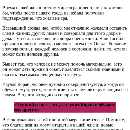
Время нашей жизни в этом мире ограничено, но как хотелось
бы, чтобы после нашего ухода из неё мы получили
подтверждение, что жили не зря.
Всевышний создал нас, чтобы мы отчаянно жаждали оставить
след в жизнях других людей и совершали для этого добрые
дела. Путей для совершения добра очень много. Наш Господь
проявил к людям великую милость: всем нам Он дал большие
возможности, и каждый человек в состоянии найти то, чем он
может быть полезен другим.
Бывает так, что человек не может помочь материально, зато
он может дать нужный совет, поделиться своими знаниями и
оказать тем самым неоценимую услугу.
Изучая Коран, человек духовно совершенствуется, а когда он
обучает ему других, то помогает стать лучше окружающим его
людям. В одном из хадисов говорится:
«
Лучший из вас – тот, кто учит Коран и обучает
ему других
».
Всё окружающее в той или иной мере касается вас. Помните,
что благие деяния могут открыть в вашей жизни новые