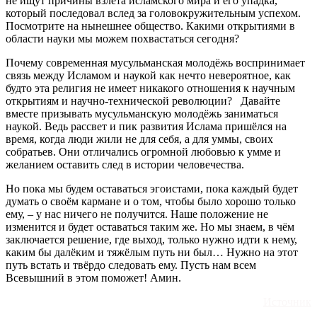
не ищут причины взлёта исламского мира и его упадка,
который последовал вслед за головокружительным успехом.
Посмотрите на нынешнее общество. Какими открытиями в
области науки мы можем похвастаться сегодня?
Почему современная мусульманская молодёжь воспринимает
связь между Исламом и наукой как нечто невероятное, как
будто эта религия не имеет никакого отношения к научным
открытиям и научно-технической революции? Давайте
вместе призывать мусульманскую молодёжь заниматься
наукой. Ведь рассвет и пик развития Ислама пришёлся на
время, когда люди жили не для себя, а для уммы, своих
собратьев. Они отличались огромной любовью к умме и
желанием оставить след в истории человечества.
Но пока мы будем оставаться эгоистами, пока каждый будет
думать о своём кармане и о том, чтобы было хорошо только
ему, – у нас ничего не получится. Наше положение не
изменится и будет оставаться таким же. Но мы знаем, в чём
заключается решение, где выход, только нужно идти к нему,
каким бы далёким и тяжёлым путь ни был… Нужно на этот
путь встать и твёрдо следовать ему. Пусть нам всем
Всевышний в этом поможет! Амин.
Источник