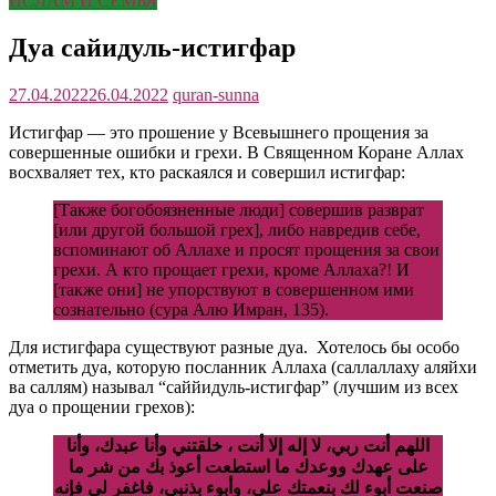
ИСЛАМ И СЕМЬЯ
Дуа сайидуль-истигфар
27.04.2022
26.04.2022
quran-sunna
Истигфар — это прошение у Всевышнего прощения за
совершенные ошибки и грехи. В Священном Коране Аллах
восхваляет тех, кто раскаялся и совершил истигфар:
[Также богобоязненные люди] совершив разврат
[или другой большой грех], либо навредив себе,
вспоминают об Аллахе и просят прощения за свои
грехи. А кто прощает грехи, кроме Аллаха?! И
[также они] не упорствуют в совершенном ими
сознательно (сура Алю Имран, 135).
Для истигфара существуют разные дуа. Хотелось бы особо
отметить дуа, которую посланник Аллаха (саллаллаху аляйхи
ва саллям) называл “саййидуль-истигфар” (лучшим из всех
дуа о прощении грехов):
اللهم أنت ربي، لا إله إلا أنت ، خلقتني وأنا عبدك، وأنا
على عهدك ووعدك ما استطعت أعوذ بك من شر ما
صنعت أبوء لك بنعمتك علي، وأبوء بذنبي، فاغفر لي فإنه