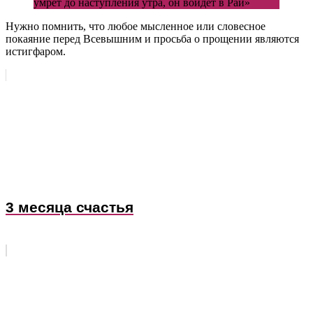
умрёт до наступления утра, он войдёт в Рай»
Нужно помнить, что любое мысленное или словесное
покаяние перед Всевышним и просьба о прощении являются
истигфаром.
3 месяца счастья