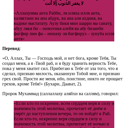
لا يغفر الذنوب إلا أنت
«Аллахумма анта Рабби, ля иляха илля анта,
халяктани ва ана абдук, ва ана аля ахдикя, ва
вадике мастатату. Аузу бикя мин шарри ма санату,
абуу лякя би – нимэтикя алейя ва абу бизанби
фагфир лии фа – иннаху ля йагфируз – зунуба илля
антя»
Перевод
:
«О, Аллах, Ты — Господь мой, и нет бога, кроме Тебя, Ты
создал меня, а я -Твой раб, и я буду хранить верность Тебе,
пока у меня хватит сил. Прибегаю к Тебе от зла того, что я
сделал, признаю милость, оказанную Тобой мне, и признаю
грех свой. Прости же меня, ибо, поистине, никто не прощает
грехов, кроме Тебя!» (Бухари, Даават, 2).
Пророк Мухаммад (саллаллаху аляйхи ва саллям), говорил:
«Если кто-то искренне, всем сердцем веря в силу и
значимость этой молитвы, прочитает её днём и
умрёт до наступления вечера, то он войдёт в Рай.
Если кто-то, искренне веря сердцем в силу и
значимость этой молитвы, прочитает её ночью и