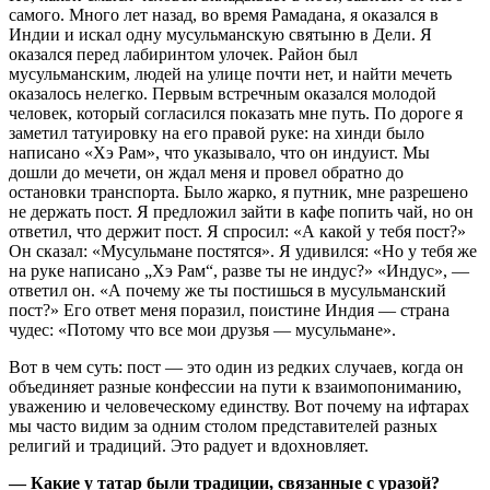
самого. Много лет назад, во время Рамадана, я оказался в
Индии и искал одну мусульманскую святыню в Дели. Я
оказался перед лабиринтом улочек. Район был
мусульманским, людей на улице почти нет, и найти мечеть
оказалось нелегко. Первым встречным оказался молодой
человек, который согласился показать мне путь. По дороге я
заметил татуировку на его правой руке: на хинди было
написано «Хэ Рам», что указывало, что он индуист. Мы
дошли до мечети, он ждал меня и провел обратно до
остановки транспорта. Было жарко, я путник, мне разрешено
не держать пост. Я предложил зайти в кафе попить чай, но он
ответил, что держит пост. Я спросил: «А какой у тебя пост?»
Он сказал: «Мусульмане постятся». Я удивился: «Но у тебя же
на руке написано „Хэ Рам“, разве ты не индус?» «Индус», —
ответил он. «А почему же ты постишься в мусульманский
пост?» Его ответ меня поразил, поистине Индия — страна
чудес: «Потому что все мои друзья — мусульмане».
Вот в чем суть: пост — это один из редких случаев, когда он
объединяет разные конфессии на пути к взаимопониманию,
уважению и человеческому единству. Вот почему на ифтарах
мы часто видим за одним столом представителей разных
религий и традиций. Это радует и вдохновляет.
— Какие у татар были традиции, связанные с уразой?