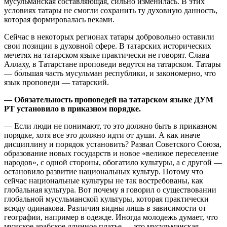
мусульманская составляющая, сильно изменилась. В этих
условиях татары не смогли сохранить ту духовную данность,
которая формировалась веками.
Сейчас в некоторых регионах татары добровольно оставили
свои позиции в духовной сфере. В татарских исторических
мечетях на татарском языке практически не говорят. Слава
Аллаху, в Татарстане проповеди ведутся на татарском. Татары
— бо́льшая часть мусульман республики, и закономерно, что
язык проповеди — татарский.
— Обязательность проповедей на татарском языке ДУМ
РТ установило в приказном порядке.
— Если люди не понимают, то это должно быть в приказном
порядке, хотя все это должно идти от души. А как иначе
дисциплину и порядок установить? Развал Советского Союза,
образование новых государств и новое «великое переселение
народов», с одной стороны, обогатило культуры, а с другой —
остановило развитие национальных культур. Потому что
сейчас национальные культуры не так востребованы, как
глобальная культура. Вот почему я говорил о существовании
глобальной мусульманской культуры, которая практически
всюду одинакова. Различия видны лишь в зависимости от
географии, например в одежде. Иногда молодежь думает, что
мужское арабское длинное платье — это мусульманская