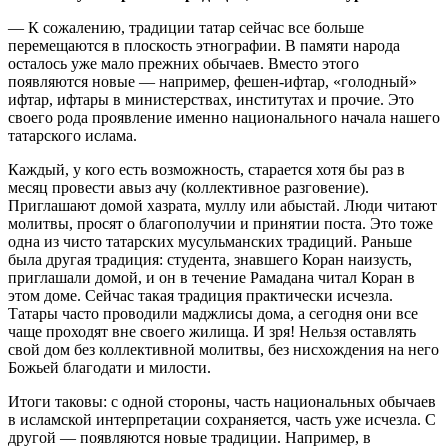
— К сожалению, традиции татар сейчас все больше
перемещаются в плоскость этнографии. В памяти народа
осталось уже мало прежних обычаев. Вместо этого
появляются новые — например, фешен-ифтар, «голодный»
ифтар, ифтары в министерствах, институтах и прочие. Это
своего рода проявление именно национального начала нашего
татарского ислама.
Каждый, у кого есть возможность, старается хотя бы раз в
месяц провести авыз ачу (коллективное разговение).
Приглашают домой хазрата, муллу или абыстай. Люди читают
молитвы, просят о благополучии и принятии поста. Это тоже
одна из чисто татарских мусульманских традиций. Раньше
была другая традиция: студента, знавшего Коран наизусть,
приглашали домой, и он в течение Рамадана читал Коран в
этом доме. Сейчас такая традиция практически исчезла.
Татары часто проводили маджлисы дома, а сегодня они все
чаще проходят вне своего жилища. И зря! Нельзя оставлять
свой дом без коллективной молитвы, без нисхождения на него
Божьей благодати и милости.
Итоги таковы: с одной стороны, часть национальных обычаев
в исламской интерпретации сохраняется, часть уже исчезла. С
другой — появляются новые традиции. Например, в