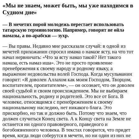
«Мы не знаем, может быть, мы уже находимся в
Судном дне»
— В мечетях порой молодежь
перестает использовать
татарскую терминологию. Например, говорят не
өйлә
намазы
, а по-арабски — зухр.
— Вы правы. Недавно мне рассказали случай: в одной из
мечетей прихожанин спросил имама о намазе ясту, на что тот
начал нервничать: «Что за ясту намаз такой? Нет такого
намаза, есть намаз иша». Это не просто проявление
пренебрежения к своему народу и родному языку, а
выражение недовольства волей Господа. Когда мусульманин
говорит: «Я доволен Аллахом как моим Господом, Творцом,
воспитателем, пропитателем», — он осознает, что он доволен
своей судьбой и своим происхождением.
Мы не выбираем
национальность, родину и родителей. Это все от Бога. В
человеке, относящимся с пренебрежением к своему
национальному наследию, нет никакого блага. Это
прискорбно, но так и должно быть. Потому что знаем, что
должен случиться Конец света. А к Концу света на Земле не
останется ни одного правоверного, праведного и
богобоязненного человека. В текстах говорится, что придет
время, когда люди соберутся в мечети, но ни один из них не