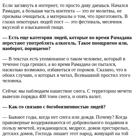
Если заглянуть в интернет, то просто диву даешься. Начался
Рамадан, а бо́льшая часть контента — это не молитвы, не
призывы очищаться, а материалы о том, что приготовить. В
глазах некоторых людей пост — это фестиваль, месячник
вкусной и изысканной пищи.
— Есть еще категория людей, которые во время Рамадана
перестают употреблять алкоголь. Такое поощряемо или,
наоборот, порицаемо?
— В текстах есть упоминание о таком человеке, который в
течение года грешил, а во время Рамадана он пытался,
насколько возможно, избавиться от пороков. Сказано, что в
обоих случаях, о которых я читал, Всевышний простил этого
человека.
Сейчас мы наблюдаем нашествие снега. С территории мечети
вывезли порядка 400 тонн снега, и опять валит.
— Как-то связано с богобоязненностью людей?
— Бывают годы, когда нет снега или дождя. Почему? Когда
правоверные воздерживаются от добровольного подаяния в
пользу мечетей, нуждающихся, медресе, домов престарелых,
детских домов, Господь лишает этот народ, живущий на той