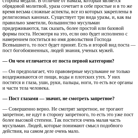
сторона медали. В отличие от намаза, который является
обрядовой молитвой, ураза сочетает в себе простые и в то же
время весьма сложные аспекты, все из которых закреплены в
религиозных канонах. Существует три вида уразы, и, как вы
правильно заметили, большинство мусульман
придерживаются, так сказать, более простой или базовой
формы поста. Н
есмотря на это, если оно будет исполнено с
намерением поститься во имя довольствия Господа
Всевышнего, то пост будет принят. Есть и второй вид поста —
пост богобоязненных, людей знания, ученых мужей.
— Он чем отличается от поста первой категории?
— Он предполагает, что правоверные мусульмане не только
воздерживаются от пищи, воды и плотских утех. У них
постятся и глаза, уши, руки, пальцы, ноги, то есть все органы
и части тела человека.
— Пост глазами —
значит, не смотреть запретное?
— Совершенно верно. Не смотрят запретное, не трогают
запретное, не идут в сторону запретного, то есть это уже пост
более высокой степени. Так постится очень малая часть
мусульман. Людей, которые понимают смысл подобного
действия, на самом деле очень мало.