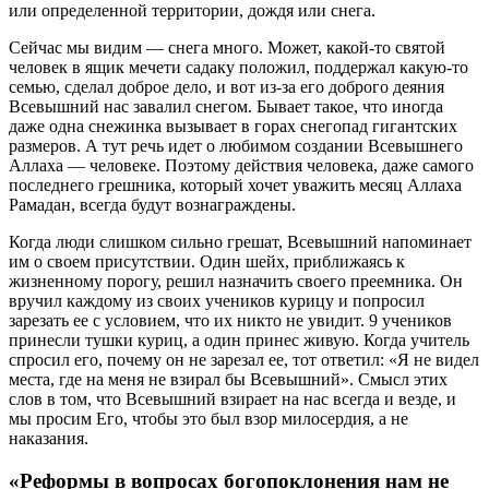
или определенной территории, дождя или снега.
Сейчас мы видим — снега много. Может, какой-то святой
человек в ящик мечети садаку положил, поддержал какую-то
семью, сделал доброе дело, и вот из-за его доброго деяния
Всевышний нас завалил снегом. Бывает такое, что иногда
даже одна снежинка вызывает в горах снегопад гигантских
размеров. А тут речь идет о любимом создании Всевышнего
Аллаха — человеке. Поэтому действия человека, даже самого
последнего грешника, который хочет уважить месяц Аллаха
Рамадан, всегда будут вознаграждены.
Когда люди слишком сильно грешат, Всевышний напоминает
им о своем присутствии. Один шейх, приближаясь к
жизненному порогу, решил назначить своего преемника. Он
вручил каждому из своих учеников курицу и попросил
зарезать ее с условием, что их никто не увидит. 9 учеников
принесли тушки куриц, а один принес живую. Когда учитель
спросил его, почему он не зарезал ее, тот ответил: «Я не видел
места, где на меня не взирал бы Всевышний». Смысл этих
слов в том, что Всевышний взирает на нас всегда и везде, и
мы просим Его, чтобы это был взор милосердия, а не
наказания.
«Реформы в вопросах богопоклонения нам не