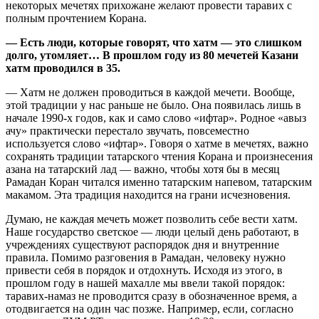
некоторых мечетях прихожане желают провести таравих с
полным прочтением Корана.
— Есть люди, которые говорят, что хатм — это слишком
долго, утомляет… В прошлом году из 80 мечетей Казани
хатм проводился в 35.
— Хатм не должен проводиться в каждой мечети. Вообще,
этой традиции у нас раньше не было. Она появилась лишь в
начале 1990-х годов, как и само слово «ифтар». Родное «авыз
ачу» практически перестало звучать, повсеместно
используется слово «ифтар». Говоря о хатме в мечетях, важно
сохранять традиции татарского чтения Корана и произнесения
азана на татарский лад — важно, чтобы хотя бы в месяц
Рамадан Коран читался именно татарским напевом, татарским
макамом. Эта традиция находится на грани исчезновения.
Думаю, не каждая мечеть может позволить себе вести хатм.
Наше государство светское — люди целый день работают, в
учреждениях существуют распорядок дня и внутренние
правила. Помимо разговения в Рамадан, человеку нужно
привести себя в порядок и отдохнуть. Исходя из этого, в
прошлом году в нашей махалле мы ввели такой порядок:
таравих-намаз не проводится сразу в
обозначенное время, а
отодвигается на один час позже. Например, если, согласно