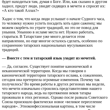
будет находиться там, думая о Боге. Или, как сказано в другом
хадисе, придут люди, увидят сидящих в мечети и спросят их:
«А кто такой Аллах?»
Хадис о том, что когда люди услышат о начале Судного часа,
то человеку нужно успеть посадить хоть один саженец: мы
можем скорбеть по утрате традиций, но это не повод для
уныния. Унынию в исламе места нет. Нужно работать,
стараться. В Татарстане уже много делается этом
направлении, но еще многое осталось сделать, особенно по
сохранению татарских национальных мусульманских
традиций.
— Вместе с тем и татарский язык уходит из мечетей.
— Да, согласен. Существует понятие канонической и
неканонической территории. Когда мы говорим о
канонической территории татарского ислама, к сожалению,
сегодня она претерпела огромные изменения. Почему так
получилось? Во время работы в других регионах мы видели,
что мечети изначально строились представителями нашего
татарского народа, ведь на протяжении веков татары
проживали в этих регионах. Однако после развала Советского
Союза произошло фактически новое «великое переселение
народов». Этноконфессиональная картина, в том числе