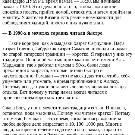
календарю ДУМ РТ, время намаза — 18:30, мы начинаем
намаз в 19:30. Это сделано для того, чтобы люди могли
спокойно поесть, прийти домой, отдохнуть и затем прийти на
молитву. У жителей Казани есть разные возможности для
соблюдения традиций, просто о них нужно знать.
— В 1990-х в мечетях таравих читали быстро.
— Такие корифеи, как Ахмадзаки хазрат Сафиуллин, Вафа
хазрат Гилязов, Габдулхак хазрат Саматов, проводили намаз
по старой татарской традиции — коротко. Я перенял у них эту
традицию. Основной частью прихожан мечети имени Аль-
Марджани, где я работал имамом в 90-х, были люди
преклонного возраста, которые читали быстро и
одухотворенно. Рамадан — это не месяц для того, чтобы себя
ущемлять или утомлять, а время приближения к Аллаху.
Поэтому всегда нужно оставлять человеку возможность для
отдыха. Вот почему у татар намаз всегда читался с
произнесением коротких трех аятов.
Слава Богу, у нас в мечети такая традиция есть и, Иншалла,
останется, пока мы живы. Почему мы читаем кратко? Потому
что месяц Рамадан — это время, когда вознаграждение за
любое доброе дело возрастает в 10, 100, 1000 раз. Многие
люди, которые в течение года не читают намаз, стараются
сделать это именно в Рамадан, чтобы награда за их молитвы