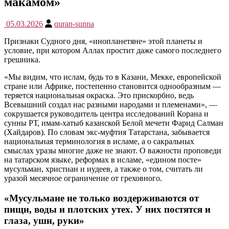
макамом»
05.03.2026
quran-sunna
Признаки Судного дня, «инопланетяне» этой планеты и
условие, при котором Аллах простит даже самого последнего
грешника.
«Мы видим, что ислам, будь то в Казани, Мекке, европейской
стране или Африке, постепенно становится однообразным —
теряется национальная окраска. Это прискорбно, ведь
Всевышний создал нас разными народами и племенами», —
сокрушается руководитель центра исследований Корана и
сунны РТ, имам-хатыб казанской Белой мечети Фарид Салман
(Хайдаров). По словам экс-муфтия Татарстана, забывается
национальная терминология в исламе, а о сакральных
смыслах уразы многие даже не знают. О важности проповеди
на татарском языке, реформах в исламе, «едином посте»
мусульман, христиан и иудеев, а также о том, считать ли
уразой месячное ограничение от греховного.
«Мусульмане не только воздерживаются от
пищи, воды и плотских утех. У них постятся и
глаза, уши, руки»