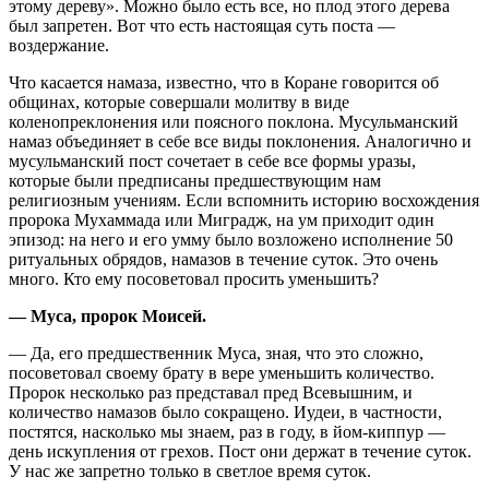
этому дереву». Можно было есть все, но плод этого дерева
был запретен. Вот что есть настоящая суть поста —
воздержание.
Что касается намаза, известно, что в Коране говорится об
общинах, которые совершали молитву в виде
коленопреклонения или поясного поклона. Мусульманский
намаз объединяет в себе все виды поклонения. Аналогично и
мусульманский пост сочетает в себе все формы уразы,
которые были предписаны предшествующим нам
религиозным учениям.
Если вспомнить историю восхождения
пророка Мухаммада или Миградж, на ум приходит один
эпизод: на него и его умму было возложено исполнение 50
ритуальных обрядов, намазов в течение суток. Это очень
много. Кто ему посоветовал просить уменьшить?
— Муса, пророк Моисей.
— Да, его предшественник Муса, зная, что это сложно,
посоветовал своему брату в вере уменьшить количество.
Пророк несколько раз представал пред Всевышним, и
количество намазов было сокращено. Иудеи, в частности,
постятся, насколько мы знаем, раз в году, в йом-киппур —
день искупления от грехов. Пост они держат в течение суток.
У нас же запретно только в светлое время суток.