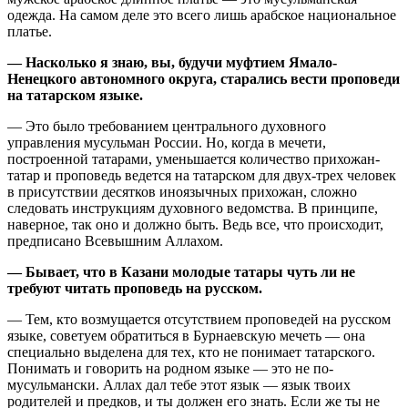
одежда. На самом деле это всего лишь арабское национальное
платье.
— Насколько я знаю, вы, будучи муфтием Ямало-
Ненецкого автономного округа, старались вести проповеди
на татарском языке.
— Это было требованием центрального духовного
управления мусульман России. Но, когда в мечети,
построенной татарами, уменьшается количество прихожан-
татар и проповедь ведется на татарском для двух-трех человек
в присутствии десятков иноязычных прихожан, сложно
следовать инструкциям духовного ведомства. В принципе,
наверное, так оно и должно быть. Ведь все, что происходит,
предписано Всевышним Аллахом.
— Бывает, что в Казани молодые татары чуть ли не
требуют читать проповедь на русском.
— Тем, кто возмущается отсутствием проповедей на русском
языке, советуем обратиться в Бурнаевскую мечеть — она
специально выделена для тех, кто не понимает татарского.
Понимать и говорить на родном языке — это не по-
мусульмански. Аллах дал тебе этот язык — язык твоих
родителей и предков, и ты должен его знать. Если же ты не