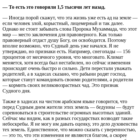
— То есть это говорили 1,5 тысячи лет назад.
— Иногда порой скажут, что эта жизнь уже есть ад на земле —
если человек злой, корыстный, лицемерный и так далее.
Однако не стоит забывать слова Пророка Мухаммада, что этот
мир — место заключения для правоверного. Как только
правоверный отдаст душу Богу, он освободится. Поэтому
вполне возможно, что Судный день уже начался. Я не
утверждаю, но признаки есть. Например, снегопады — 156
процентов от месячного уровня, что многовато. Климат
меняется, хотя всегда был нестабилен, но сейчас изменения
происходят очень быстро и сильно. Дети перестали уважать
родителей, а в хадисах сказано, что рабыни родят господ,
которые станут командовать своими родителями, а родители
— кормить своих великовозрастных чад. Это признак
Судного дня.
Также в хадисах на чистом арабском языке говорится, что
перед Судным днем жители этих земель — бедуины — будут
соревноваться в строительстве огромных высотных зданий.
Сейчас мы видим, как в разных государствах возводят такие
небоскребы.
Я не могу им давать оценку, это дело духовенства
тех земель. Единственное, что можно сказать с уверенностью,
— это то, что эти изменения не являются благом, а скорее