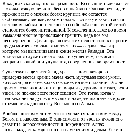
В хадисах сказано, что во время поста Всевышний заковывает
в оковы всякую нечисть, бесов и шайтана. Однако речь идет
прежде всего о мелких бесах; крупные же остаются
свободными, такими, какими были. Поэтому в зависимости
от уровня набожности человека его борьба с нечистой силой
становится более интенсивной. К сожалению, даже во время
Рамадана многие продолжают грешить, ведь все мы
несовершенны. Для исправления этих недостатков в шариате
предусмотрена скромная милостыня — садака аль-фитр,
которую мы выплачиваем в конце месяца Рамадан. Эта
милостыня служит своего рода искуплением, помогает
исправить ошибки и упущения, совершенные во время поста.
Существует еще третий вид уразы — пост, которого
придерживается крайне малая часть мусульманской уммы,
возможно, всего несколько человек на всей планете. Это не
просто воздержание от пищи, воды и сдерживание глаз, рук и
ушей, но прежде всего пост сердцем. Это тогда, когда у
человека нет на душе, в мыслях и намерениях ничего, кроме
стремления к довольству Всевышнего Аллаха.
Вообще, пост важен тем, что он является таинством между
Богом и правоверным. В зависимости от уровня духовного
развития, богобоязненности и искренности Аллах
вознаграждает каждого по его намерениям и делам. Если о