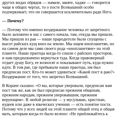
других видах обрядов — намазе, закяте, хадже — говорится
чаще в общих чертах, то о посте Всевышний особо
подчеркивает, что он совершается исключительно ради Него.
—
Почему?
— Потому что именно воздержание человека от запретного
было заложено в нас с самого начала, там, откуда мы пришли.
Мы пришли из рая — наши прародители были спущены с
высот райских кущ вниз на землю. Мы ищем инопланетян, но
на самом деле мы сами своего рода «инопланетяне» на этой
планете. Наши праотцы когда-то сошли с райских просторов,
и нам предназначено вернуться туда. Когда правоверный
отдает душу Богу, ее возносят и показывают путь, куда нужно
идти. В том рае, где пребывали наши праотцы, им был
предписан пост. Кто-то может удивиться: «Какой пост в раю?»
Воздержание от того, что запретил Всевышний.
В Коране сказано: «О вы, которые уверовали, предписан вам
пост так же, как он был предписан прежним общинам,
прежним народам, прежним уверовавшим, прежним
верующим». В любой религии — у мусульман, христиан,
иудеев или даже в языческих учениях — есть понятие поста.
Потому что у всех людей на этой планете общий отец и общая
мать, которым когда-то было велено: «Не приближайтесь к