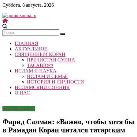
Skip
Суббота, 8 августа, 2026
to
content
quran-
sunna.ru
ГЛАВНАЯ
«Центр
АКТУАЛЬНОЕ
исследований
СВЯЩЕННЫЙ КОРАН
Корана
ПРЕЧИСТАЯ СУННА
и
ТАСАВВУФ
Сунны»
ИСЛАМ И НАУКА
Республики
ИСЛАМ И СЕМЬЯ
Татарстан
ИСТОРИЯ И ЛИЧНОСТИ
ИСЛАМСКИЙ СОННИК
О НАС
АКТУАЛЬНОЕ
Фарид Салман: «Важно, чтобы хотя бы
в Рамадан Коран читался татарским