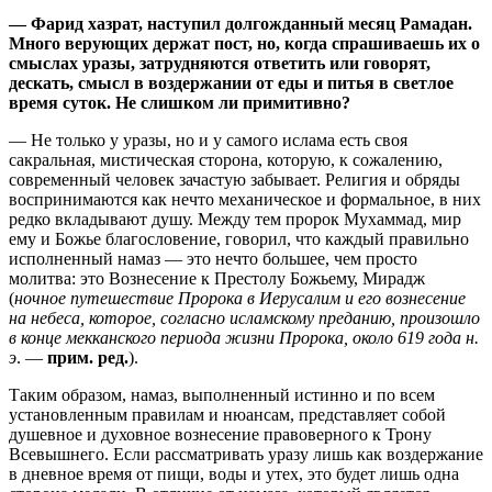
— Фарид хазрат,
наступил долгожданный месяц Рамадан.
Много верующих держат пост, но, когда спрашиваешь их о
смыслах уразы, затрудняются ответить или говорят,
дескать, смысл в воздержании от еды и питья в светлое
время суток. Не слишком ли примитивно?
— Не только у уразы, но и у самого ислама есть своя
сакральная, мистическая сторона, которую, к сожалению,
современный человек зачастую забывает. Религия и обряды
воспринимаются как нечто механическое и формальное, в них
редко вкладывают душу. Между тем пророк Мухаммад, мир
ему и Божье благословение, говорил, что каждый правильно
исполненный намаз — это нечто большее, чем просто
молитва: это Вознесение к Престолу Божьему, Мирадж
(
ночное путешествие Пророка в Иерусалим и его вознесение
на небеса, которое, согласно исламскому преданию, произошло
в конце мекканского периода жизни Пророка, около 619 года н.
э
. —
прим. ред.
).
Таким образом, намаз, выполненный истинно и по всем
установленным правилам и нюансам, представляет собой
душевное и духовное вознесение правоверного к Трону
Всевышнего. Если рассматривать уразу лишь как воздержание
в дневное время от пищи, воды и утех, это будет лишь одна