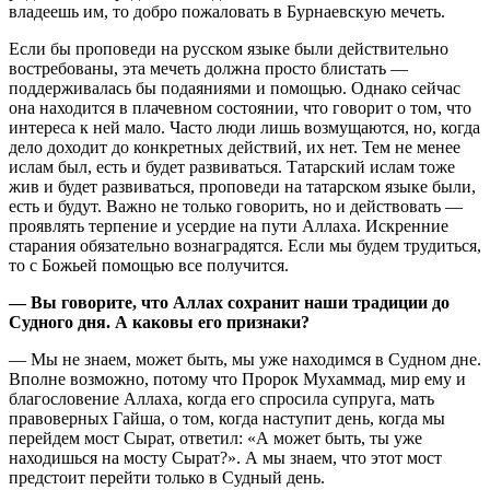
владеешь им, то добро пожаловать в Бурнаевскую мечеть.
Если бы проповеди на русском языке были действительно
востребованы, эта мечеть
должна просто блистать —
поддерживалась бы подаяниями и помощью. Однако сейчас
она находится в плачевном состоянии, что говорит о том, что
интереса к ней мало. Часто люди лишь возмущаются, но, когда
дело доходит до конкретных действий, их нет. Тем не менее
ислам был, есть и будет развиваться. Татарский ислам тоже
жив и будет развиваться, проповеди на татарском языке были,
есть и будут. Важно не только говорить, но и действовать —
проявлять терпение и усердие на пути Аллаха. Искренние
старания обязательно вознаградятся. Если мы будем трудиться,
то с Божьей помощью все получится.
— Вы говорите, что Аллах сохранит наши традиции до
Судного дня. А каковы его признаки?
— Мы не знаем, может быть, мы уже находимся в Судном дне.
Вполне возможно, потому что Пророк Мухаммад, мир ему и
благословение Аллаха, когда его спросила супруга, мать
правоверных Гайша, о том, когда наступит день, когда мы
перейдем мост Сырат, ответил: «А может быть, ты уже
находишься на мосту Сырат?». А мы знаем, что этот мост
предстоит перейти только в Судный день.