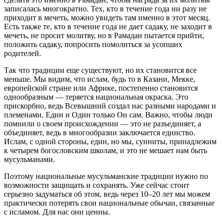
записалась многократно. Тех, кто в течение года ни разу не
приходит в мечеть, можно увидеть там именно в этот месяц.
Есть также те, кто в течение года не дает садаку, не заходит в
мечеть, не просит молитву, но в Рамадан пытается прийти,
положить садаку, попросить помолиться за усопших
родителей.
Так что традиции еще существуют, но их становится все
меньше. Мы видим, что ислам, будь то в Казани, Мекке,
европейской стране или Африке, постепенно становится
однообразным — теряется национальная окраска. Это
прискорбно, ведь Всевышний создал нас разными народами и
племенами.
Един и Один только Он сам. Важно, чтобы люди
помнили о своем происхождении — это не разъединяет, а
объединяет, ведь в многообразии заключается единство.
Ислам, с одной стороны, един, но мы, сунниты, принадлежим
к четырем богословским школам, и это не мешает нам быть
мусульманами.
Поэтому национальные мусульманские традиции нужно по
возможности защищать и сохранять. Уже сейчас стоит
серьезно задуматься об этом, ведь через 10–20 лет мы можем
практически потерять свои национальные обычаи, связанные
с исламом. Для нас они ценны.