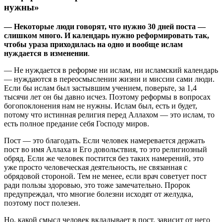
нужны»
— Н
екоторые люди говорят, что нужно 30 дней поста —
слишком много. И календарь нужно реформировать так,
чтобы ураза приходилась на одно и вообще ислам
нуждается в изменении
.
— Не нуждается в реформе ни ислам, ни исламский календарь
— нуждаются в переосмыслении жизни и миссии сами люди.
Если бы ислам был застывшим учением, поверьте, за 1,4
тысячи лет он бы давно исчез. Поэтому реформы в вопросах
богопоклонения нам не нужны. Ислам был, есть и будет,
потому что истинная религия перед Аллахом — это ислам, то
есть полное предание себя Господу миров.
Пост — это благодать. Если человек намеревается держать
пост во имя Аллаха и Его довольствия, то это религиозный
обряд. Если же человек постится без таких намерений, это
уже просто человеческая деятельность, не связанная с
обрядовой стороной. Тем не менее, если врач советует пост
ради пользы здоровью, это тоже замечательно. Пророк
предупреждал, что многие болезни исходят от желудка,
поэтому пост полезен.
Но, какой смысл человек вкладывает в пост, зависит от него