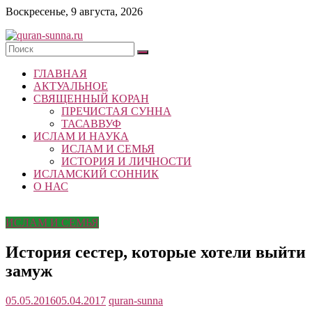
Skip
Воскресенье, 9 августа, 2026
to
content
quran-
ГЛАВНАЯ
sunna.ru
АКТУАЛЬНОЕ
СВЯЩЕННЫЙ КОРАН
«Центр
ПРЕЧИСТАЯ СУННА
исследований
ТАСАВВУФ
Корана
ИСЛАМ И НАУКА
и
ИСЛАМ И СЕМЬЯ
Сунны»
ИСТОРИЯ И ЛИЧНОСТИ
Республики
ИСЛАМСКИЙ СОННИК
Татарстан
О НАС
ИСЛАМ И СЕМЬЯ
История сестер, которые хотели выйти
замуж
05.05.2016
05.04.2017
quran-sunna