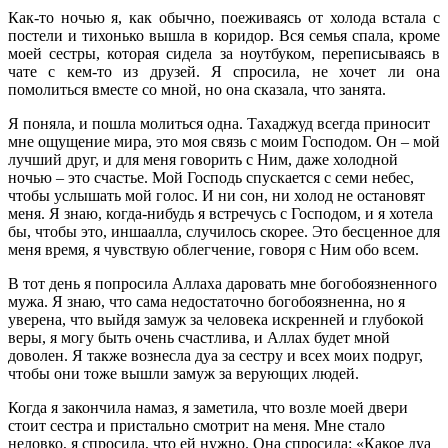
Как-то ночью я, как обычно, поеживаясь от холода встала с
постели и тихонько вышла в коридор. Вся семья спала, кроме
моей сестры, которая сидела за ноутбуком, переписываясь в
чате с кем-то из друзей. Я спросила, не хочет ли она
помолиться вместе со мной, но она сказала, что занята.
Я поняла, и пошла молиться одна. Тахаджуд всегда приносит
мне ощущение мира, это моя связь с моим Господом. Он – мой
лучший друг, и для меня говорить с Ним, даже холодной
ночью – это счастье. Мой Господь спускается с семи небес,
чтобы услышать мой голос. И ни сон, ни холод не остановят
меня. Я знаю, когда-нибудь я встречусь с Господом, и я хотела
бы, чтобы это, иншаалла, случилось скорее. Это бесценное для
меня время, я чувствую облегчение, говоря с Ним обо всем.
В тот день я попросила Аллаха даровать мне богобоязненного
мужа. Я знаю, что сама недостаточно богобоязненна, но я
уверена, что выйдя замуж за человека искренней и глубокой
веры, я могу быть очень счастлива, и Аллах будет мной
доволен. Я также вознесла дуа за сестру и всех моих подруг,
чтобы они тоже вышли замуж за верующих людей.
Когда я закончила намаз, я заметила, что возле моей двери
стоит сестра и пристально смотрит на меня. Мне стало
неловко, я спросила, что ей нужно. Она спросила: «Какое дуа