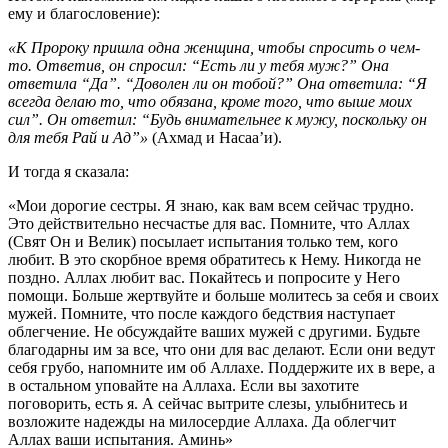
ему и благословение):
«К Пророку пришла одна женщина, чтобы спросить о чем-
то. Ответив, он спросил: “Есть ли у тебя муж?” Она
ответила “Да”. “Доволен ли он тобой?” Она ответила: “Я
всегда делаю то, что обязана, кроме того, что выше моих
сил”. Он ответил: “Будь внимательнее к мужу, поскольку он
для тебя Рай и Ад”»
(Ахмад и Насаа’и).
И тогда я сказала:
«Мои дорогие сестры. Я знаю, как вам всем сейчас трудно.
Это действительно несчастье для вас. Помните, что Аллах
(Свят Он и Велик) посылает испытания только тем, кого
любит. В это скорбное время обратитесь к Нему. Никогда не
поздно. Аллах любит вас. Покайтесь и попросите у Него
помощи. Больше жертвуйте и больше молитесь за себя и своих
мужей. Помните, что после каждого бедствия наступает
облегчение. Не обсуждайте ваших мужей с другими. Будьте
благодарны им за все, что они для вас делают. Если они ведут
себя грубо, напомните им об Аллахе. Поддержите их в вере, а
в остальном уповайте на Аллаха. Если вы захотите
поговорить, есть я. А сейчас вытрите слезы, улыбнитесь и
возложите надежды на милосердие Аллаха. Да облегчит
Аллах ваши испытания. Аминь»