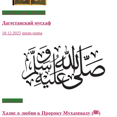
СВЯЩЕННЫЙ КОРАН
Дагестанский мусхаф
18.12.2025
quran-sunna
СОБЫТИЯ
Хадис о любви к Пророку Мухаммаду (ﷺ)