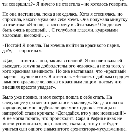
ты совершила?» Я ничего не ответила – не хотелось говорить.
Но она настаивала, пока я не сдалась. Хотя я стеснялась, но
спросила, какого мужа она себе хочет. Она подумала минутку
и ответила: «Я знаю, за кого хочу выйти замуж! Он должен
быть очень красивый… С голубыми глазами, кудрявыми
волосами, высокий…».
«Постой! Я поняла. Ты хочешь выйти за красивого парня,
да?», — спросила я.
«Да», — ответила она, закивав головой. Я посоветовала ей
выходить замуж за добродетельного человека, а не за того, у
кого красивая внешность. Но она настаивала, что «красивый
парень – лучше всех». Я ответила: «Человек с добрым сердцем
намного красивее человека с красивым лицом, потому что
внешняя красота увядает».
Было уже поздно, и моя сестра пошла к себе спать. На
следующее утро мы отправились в колледж. Когда я шла по
коридору, ко мне подбежали две моих одноклассницы и
наперебой стали кричать: «Догадайся, кто у нас новенький!»
Я не могла понять, что происходит! Сара и Рафия никак не
могли угомониться, но, наконец, сказали, что у нас будет
учиться сын одного знаменитого архитектора-мусульманина.