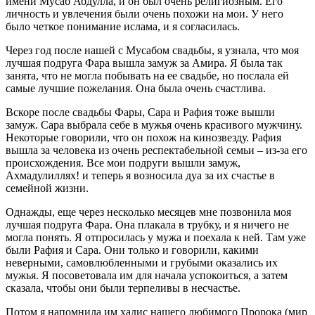
имени Мусаб Абдулла, и он был очень религиозным. Его
личность и увлечения были очень похожи на мои. У него
было четкое понимание ислама, и я согласилась.
Через год после нашей с Мусабом свадьбы, я узнала, что моя
лучшая подруга Фара вышла замуж за Амира. Я была так
занята, что не могла побывать на ее свадьбе, но послала ей
самые лучшие пожелания. Она была очень счастлива.
Вскоре после свадьбы Фары, Сара и Рафия тоже вышли
замуж. Сара выбрала себе в мужья очень красивого мужчину.
Некоторые говорили, что он похож на кинозвезду. Рафия
вышла за человека из очень респектабельной семьи – из-за его
происхождения. Все мои подруги вышли замуж,
Ахмадулиллях! и теперь я возносила дуа за их счастье в
семейной жизни.
Однажды, еще через несколько месяцев мне позвонила моя
лучшая подруга Фара. Она плакала в трубку, и я ничего не
могла понять. Я отпросилась у мужа и поехала к ней. Там уже
были Рафия и Сара. Они только и говорили, какими
неверными, самовлюбленными и грубыми оказались их
мужья. Я посоветовала им для начала успокоиться, а затем
сказала, чтобы они были терпеливы в несчастье.
Потом я напомнила им хадис нашего любимого Пророка (мир