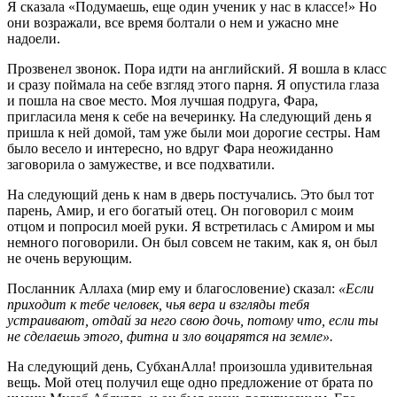
Я сказала «Подумаешь, еще один ученик у нас в классе!» Но
они возражали, все время болтали о нем и ужасно мне
надоели.
Прозвенел звонок. Пора идти на английский. Я вошла в класс
и сразу поймала на себе взгляд этого парня. Я опустила глаза
и пошла на свое место. Моя лучшая подруга, Фара,
пригласила меня к себе на вечеринку. На следующий день я
пришла к ней домой, там уже были мои дорогие сестры. Нам
было весело и интересно, но вдруг Фара неожиданно
заговорила о замужестве, и все подхватили.
На следующий день к нам в дверь постучались. Это был тот
парень, Амир, и его богатый отец. Он поговорил с моим
отцом и попросил моей руки. Я встретилась с Амиром и мы
немного поговорили. Он был совсем не таким, как я, он был
не очень верующим.
Посланник Аллаха (мир ему и благословение) сказал:
«Если
приходит к тебе человек, чья вера и взгляды тебя
устраивают, отдай за него свою дочь, потому что, если ты
не сделаешь этого, фитна и зло воцарятся на земле».
На следующий день, СубханАлла! произошла удивительная
вещь. Мой отец получил еще одно предложение от брата по