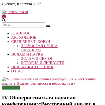
Skip
Суббота, 8 августа, 2026
to
content
quran-
sunna.ru
ГЛАВНАЯ
«Центр
АКТУАЛЬНОЕ
исследований
СВЯЩЕННЫЙ КОРАН
Корана
ПРЕЧИСТАЯ СУННА
и
ТАСАВВУФ
Сунны»
ИСЛАМ И НАУКА
Республики
ИСЛАМ И СЕМЬЯ
Татарстан
ИСТОРИЯ И ЛИЧНОСТИ
ИСЛАМСКИЙ СОННИК
О НАС
СОБЫТИЯ
IV Общероссийская научная
конференция:«Внутренний диалог в