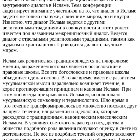
внутреннего диалога в Исламе. Тема конференции
акцентирует внимание участников на то, что диалог в Исламе
ведется не только снаружи, с внешним миром, но и внутри.
Известно, что диалог Ислама ведется с другими
религиозными традициями в совокупности и этот процесс
известен под названием межрелигиозный диалог. Ведется
диалог с отдельными религиозными традициями, такими как
иудаизм и христианство. Проводится диалог с научным
миром.
Ислам как религиозная традиция зиждется на плюрализме
мнений, выражением которых является богословские и
правовые школы. Все эти богословские и правовые школы
объединяет единая основа. В то же время, вместе с развитием
мусульманской мысли параллельно возникает течение, в
корне противоречащим принципам и канонам Ислама. При
этом оно всегда прикрывалось Исламом, использовало
мусульманскую символику и терминологию. Шло время и
это течение трансформировалось во множество похожих друг
на друга течений, направлений и идеологий, которые
расходятся с традиционным, каноническим классическим
Исламом. В условиях светского характера государства и
общества подобного рода явления получают оценку в свете их
деятельности. Не все из подобных течений открыто заявляют
о своем неприятии природы государства и общества. Таким