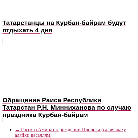
Татарстанцы на Курбан-байрам будут
отдыхать 4 дня
Обращение Раиса Республики
Татарстан Р.Н. Минниханова по случаю
праздника Курбан-байрам
←
Рассказ Аминат о рождении Пророка (салляллаху
аляйхи васаллям)