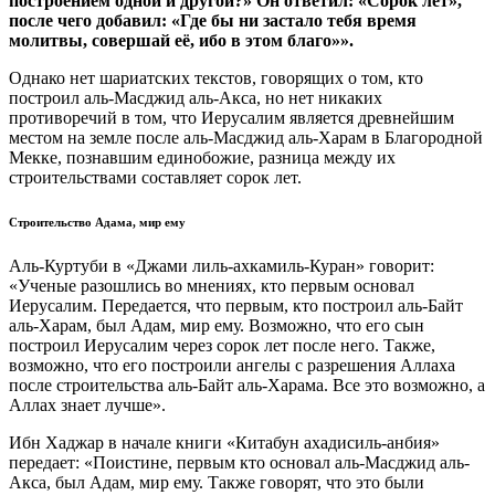
построением одной и другой?» Он ответил: «Сорок лет»,
после чего добавил: «Где бы ни застало тебя время
молитвы, совершай её, ибо в этом благо»».
Однако нет шариатских текстов, говорящих о том, кто
построил аль-Масджид аль-Акса, но нет никаких
противоречий в том, что Иерусалим является древнейшим
местом на земле после аль-Масджид аль-Харам в Благородной
Мекке, познавшим единобожие, разница между их
строительствами составляет сорок лет.
Строительство Адама, мир ему
Аль-Куртуби в «Джами лиль-ахкамиль-Куран» говорит:
«Ученые разошлись во мнениях, кто первым основал
Иерусалим. Передается, что первым, кто построил аль-Байт
аль-Харам, был Адам, мир ему. Возможно, что его сын
построил Иерусалим через сорок лет после него. Также,
возможно, что его построили ангелы с разрешения Аллаха
после строительства аль-Байт аль-Харама. Все это возможно, а
Аллах знает лучше».
Ибн Хаджар в начале книги «Китабун ахадисиль-анбия»
передает: «Поистине, первым кто основал аль-Масджид аль-
Акса, был Адам, мир ему. Также говорят, что это были