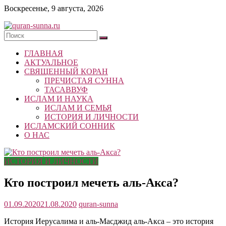
Skip
Воскресенье, 9 августа, 2026
to
content
quran-
ГЛАВНАЯ
sunna.ru
АКТУАЛЬНОЕ
СВЯЩЕННЫЙ КОРАН
«Центр
ПРЕЧИСТАЯ СУННА
исследований
ТАСАВВУФ
Корана
ИСЛАМ И НАУКА
и
ИСЛАМ И СЕМЬЯ
Сунны»
ИСТОРИЯ И ЛИЧНОСТИ
Республики
ИСЛАМСКИЙ СОННИК
Татарстан
О НАС
ИСТОРИЯ И ЛИЧНОСТИ
Кто построил мечеть аль-Акса?
01.09.2020
21.08.2020
quran-sunna
История Иерусалима и аль-Масджид аль-Акса – это история