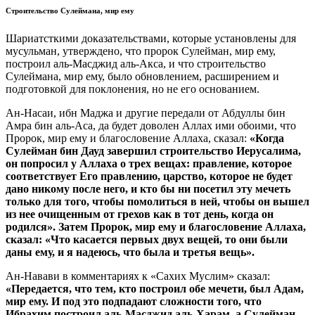
Строительство Сулеймана, мир ему
Шариатсткими доказательствами, которые установлены для
мусульман, утверждено, что пророк Сулейман, мир ему,
построил аль-Масджид аль-Акса, и что строительство
Сулеймана, мир ему, было обновлением, расширением и
подготовкой для поклонения, но не его основанием.
Ан-Насаи, ибн Маджа и другие передали от Абдуллы бин
Амра бин аль-Аса, да будет доволен Аллах ими обоими, что
Пророк, мир ему и благословение Аллаха, сказал:
«Когда
Сулейман бин Дауд завершил строительство Иерусалима,
он попросил у Аллаха о трех вещах: правление, которое
соответствует Его правлению, царство, которое не будет
дано никому после него, и кто бы ни посетил эту мечеть
только для того, чтобы помолиться в ней, чтобы он вышел
из нее очищенным от грехов как в тот день, когда он
родился». Затем Пророк, мир ему и благословение Аллаха,
сказал: «Что касается первых двух вещей, то они были
даны ему, и я надеюсь, что была и третья вещь».
Ан-Навави в комментариях к «Сахих Муслим» сказал:
«Передается, что тем, кто построил обе мечети, был Адам,
мир ему. И под это подпадают сложности того, что
Ибрахим построил аль-Масджид аль-Харам, а Сулейман