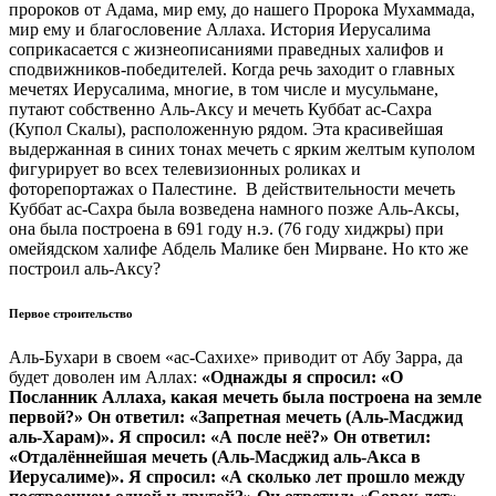
пророков от Адама, мир ему, до нашего Пророка Мухаммада,
мир ему и благословение Аллаха. История Иерусалима
соприкасается с жизнеописаниями праведных халифов и
сподвижников-победителей. Когда речь заходит о главных
мечетях Иерусалима, многие, в том числе и мусульмане,
путают собственно Аль-Аксу и мечеть Куббат ас-Сахра
(Купол Скалы), расположенную рядом. Эта красивейшая
выдержанная в синих тонах мечеть с ярким желтым куполом
фигурирует во всех телевизионных роликах и
фоторепортажах о Палестине. В действительности мечеть
Куббат ас-Сахра была возведена намного позже Аль-Аксы,
она была построена в 691 году н.э. (76 году хиджры) при
омейядском халифе Абдель Малике бен Мирване. Но кто же
построил аль-Аксу?
Первое строительство
Аль-Бухари в своем «ас-Сахихе» приводит от Абу Зарра, да
будет доволен им Аллах:
«Однажды я спросил: «О
Посланник Аллаха, какая мечеть была построена на земле
первой?» Он ответил: «Запретная мечеть (Аль-Масджид
aль-Харам)». Я спросил: «А после неё?» Он ответил:
«Отдалённейшая мечеть (Аль-Масджид aль-Акса в
Иерусалиме)». Я спросил: «А сколько лет прошло между