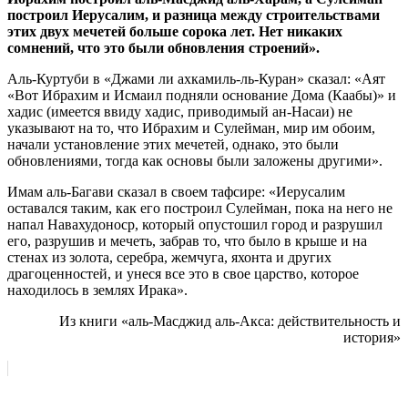
построил Иерусалим, и разница между строительствами
этих двух мечетей больше сорока лет. Нет никаких
сомнений, что это были обновления строений».
Аль-Куртуби в «Джами ли ахкамиль-ль-Куран» сказал: «Аят
«Вот Ибрахим и Исмаил подняли основание Дома (Каабы)» и
хадис (имеется ввиду хадис, приводимый ан-Насаи) не
указывают на то, что Ибрахим и Сулейман, мир им обоим,
начали установление этих мечетей, однако, это были
обновлениями, тогда как основы были заложены другими».
Имам аль-Багави сказал в своем тафсире: «Иерусалим
оставался таким, как его построил Сулейман, пока на него не
напал Навахудоноср, который опустошил город и разрушил
его, разрушив и мечеть, забрав то, что было в крыше и на
стенах из золота, серебра, жемчуга, яхонта и других
драгоценностей, и унеся все это в свое царство, которое
находилось в землях Ирака».
Из книги «аль-Масджид аль-Акса: действительность и
история»