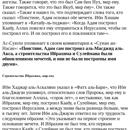
ангелы. Также говорят, что это был Сам бин Нух, мир ему.
Также говорится, что это был Якуб, мир ему». Он также
сказал: «Также я нашел то, что подтверждает слова того, кто
сказал: «Поистине, Адам основал обе мечети. Ибн Хишам
упоминает в «Китабу-ль-тиджан»: «Когда Адам построил
Каабу, Аллах повелел ему отправиться в Иерусалим, чтобы он
построил его. И он построил его и поклонялся там»».
Ас-Суюти упоминает в своем комментарии к «Сунан ан-
Насаи»:
«Поистине, Адам сам построил аль-Масджид аль-
Акса, а строительства Ибрахима и Сулеймана были
обновлениями мечетей, и они не были построены ими
двумя»
.
Строительство Ибрахима, мир ему
Ибн Хаджар аль-Аскаляни указал в «Фатх аль-Бари», что Ибн
аль-Джаузи упомянул, относительно слов Пророка, мир ему и
благословение Аллаха, «сорок лет», о нестыковке, так как
Ибрахим, мир ему, построил Каабу, а Сулейман, мир ему,
построил Иерусалим, а между ними была разница больше, чем
в тысячу лет. Затем Ибн аль-Джаузи ответил на эту трудность
следующим образом: «Это указывает на первое строение и
основание мечети. И Ибрахим не был тем, кто первым
построил Каабу, а Сулейман не был тем, кто первым построил