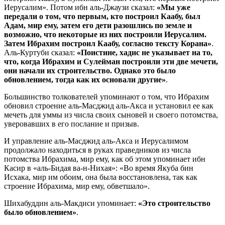
Иерусалим». Потом ибн аль-Джаузи сказал:
«Мы уже
передали о том, что первым, кто построил Каабу, был
Адам, мир ему, затем его дети разошлись по земле и
возможно, что некоторые из них построили Иерусалим.
Затем Ибрахим построил Каабу, согласно тексту Корана»
.
Аль-Куртуби сказал:
«Поистине, хадис не указывает на то,
что, когда Ибрахим и Сулейман построили эти две мечети,
они начали их строительство. Однако это было
обновлением, тогда как их основали другие»
.
Большинство толкователей упоминают о том, что Ибрахим
обновил строение аль-Масджид аль-Акса и установил ее как
мечеть для уммы из числа своих сыновей и своего потомства,
уверовавших в его послание и призыв.
И управление аль-Масджид аль-Акса и Иерусалимом
продолжало находиться в руках праведников из числа
потомства Ибрахима, мир ему, как об этом упоминает ибн
Касир в «аль-Бидая ва-н-Нихая»: «Во время Якуба бин
Исхака, мир им обоим, она была восстановлена, так как
строение Ибрахима, мир ему, обветшало».
Шихабуддин аль-Макдиси упоминает:
«Это строительство
было обновлением»
.