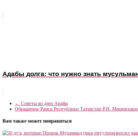
Адабы долга: что нужно знать мусульман
←
Советы ко дню Арафа
Обращение Раиса Республики Татарстан Р.Н. Миннихано
Вам также может понравиться