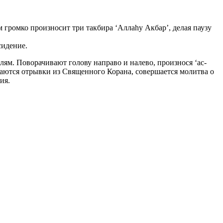
ам громко произносит три такбира ‘Аллаhу Акбар’, делая паузу
сидение.
алям. Поворачивают голову направо и налево, произнося ‘ас-
ываются отрывки из Священного Корана, совершается молитва о
ия.