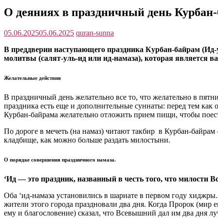
О деяниях в праздничный день Курбан
05.06.2025
05.06.2025
quran-sunna
В преддверии наступающего праздника Курбан-байрам (Ид-
молитвы (салят-уль-ид или ид-намаза), которая является в
Желательные действия
В праздничный день желательно все то, что желательно в пятн
праздника есть еще и дополнительные суннаты: перед тем как 
Курбан-байрама желательно отложить прием пищи, чтобы поест
По дороге в мечеть (на намаз) читают такбир в Курбан-байра
кладбище, как можно больше раздать милостыни.
О порядке совершения праздничного намаза.
‘Ид — это праздник, названный в честь того, что милости 
Оба ‘ид-намаза установились в шариате в первом году хиджры.
жители этого города праздновали два дня. Когда Пророк (мир е
ему и благословение) сказал, что Всевышний дал им два дня 