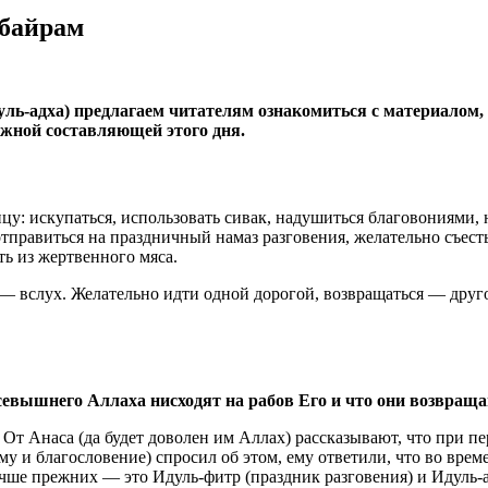
-байрам
уль-адха) предлагаем читателям ознакомиться с материало
ажной составляющей этого дня.
ицу: искупаться, использовать сивак, надушиться благовониями,
отправиться на праздничный намаз разговения, желательно съест
ь из жертвенного мяса.
м — вслух. Желательно идти одной дорогой, возвращаться — дру
Всевышнего Аллаха нисходят на рабов Его и что они возвращ
 От Анаса (да будет доволен им Аллах) рассказывают, что при п
му и благословение) спросил об этом, ему ответили, что во вре
лучше прежних — это Идуль-фитр (праздник разговения) и Идуль