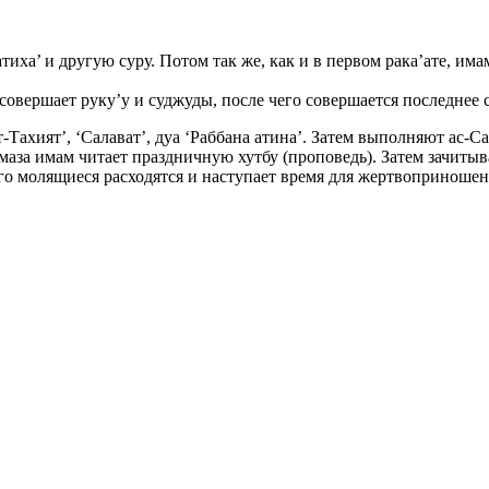
тиха’ и другую суру. Потом так же, как и в первом рака’ате, им
 совершает руку’у и суджуды, после чего совершается последнее 
-Тахият’, ‘Салават’, дуа ‘Раббана атина’. Затем выполняют ас-С
амаза имам читает праздничную хутбу (проповедь). Затем зачит
го молящиеся расходятся и наступает время для жертвоприношен