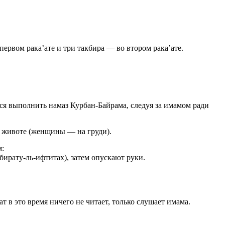
первом рака’ате и три такбира — во втором рака’ате.
ся выполнить намаз Курбан-Байрама, следуя за имамом ради
а животе (женщины — на груди).
м:
бирату-ль-ифтитах), затем опускают руки.
т в это время ничего не читает, только слушает имама.