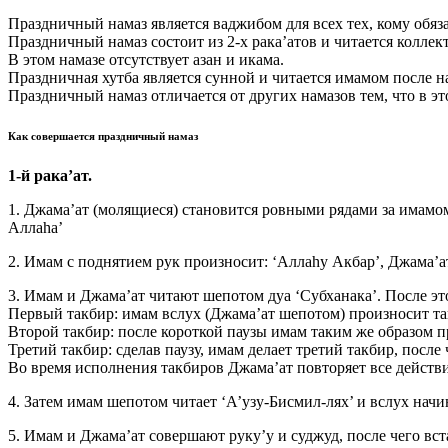
Праздничный намаз является ваджибом для всех тех, кому обяза
Праздничный намаз состоит из 2-х рака’атов и читается коллек
В этом намазе отсутствует азан и икама.
Праздничная хутба является сунной и читается имамом после н
Праздничный намаз отличается от других намазов тем, что в эт
Как совершается праздничный намаз
1-й рака’ат.
1. Джама’ат (молящиеся) становится ровными рядами за имамо
Аллаhа’
2. Имам с поднятием рук произносит: ‘Аллаhу Акбар’, Джама’а
3. Имам и Джама’ат читают шепотом дуа ‘Субханака’. После э
Первый такбир: имам вслух (Джама’ат шепотом) произносит так
Второй такбир: после короткой паузы имам таким же образом п
Третий такбир: сделав паузу, имам делает третий такбир, посл
Во время исполнения такбиров Джама’ат повторяет все действи
4. Затем имам шепотом читает ‘А’узу-Бисмил-лях’ и вслух начин
5. Имам и Джама’ат совершают руку’у и суджуд, после чего вст