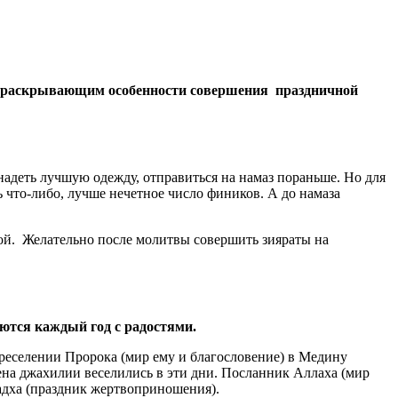
м, раскрывающим особенности совершения праздничной
 надеть лучшую одежду, отправиться на намаз пораньше. Но для
ь что-либо, лучше нечетное число фиников. А до намаза
гой. Желательно после молитвы совершить зияраты на
аются каждый год с радостями.
ереселении Пророка (мир ему и благословение) в Медину
мена джахилии веселились в эти дни. Посланник Аллаха (мир
-адха (праздник жертвоприношения).