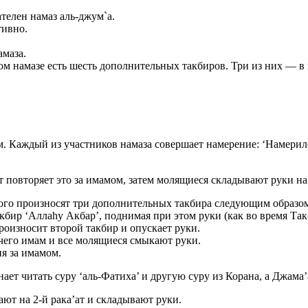
телен намаз аль-джум`а.
тивно.
амаза.
ом намазе есть шесть дополнительных такбиров. Три из них — в 
м. Каждый из участников намаза совершает намерение: ‘Намерил
т повторяет это за имамом, затем молящиеся складывают руки н
того произносят три дополнительных такбира следующим образо
бир ‘Аллаhу Акбар’, поднимая при этом руки (как во время Так
роизносит второй такбир и опускает руки.
е чего имам и все молящиеся смыкают руки.
я за имамом.
ает читать суру ‘аль-Фатиха’ и другую суру из Корана, а Джама’а
ают на 2-й рака’ат и складывают руки.