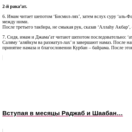
2-й рака’ат.
6. Имам читает шепотом ‘Бисмил-лях’, затем вслух суру ‘аль-Фа
между ними.
После третьего такбира, не смыкая рук, сказав ‘Аллаhу Акбар’,
7. Сидя, имам и Джама’ат читают шепотом последовательно: ‘ат
Саляму ‘аляйкум ва рахматул-лах’ и завершают намаз. После н
принятие намаза и благословении Курбан – байрама. После это
Вступая в месяцы Раджаб и Шаабан…