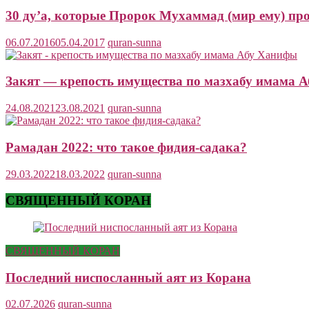
30 ду’а, которые Пророк Мухаммад (мир ему) про
06.07.2016
05.04.2017
quran-sunna
Закят — крепость имущества по мазхабу имама 
24.08.2021
23.08.2021
quran-sunna
Рамадан 2022: что такое фидия-садака?
29.03.2022
18.03.2022
quran-sunna
СВЯЩЕННЫЙ КОРАН
СВЯЩЕННЫЙ КОРАН
Последний ниспосланный аят из Корана
02.07.2026
quran-sunna