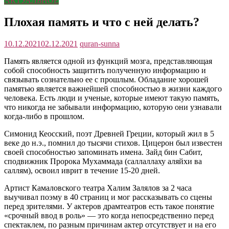
АКТУАЛЬНОЕ
Плохая память и что с ней делать?
10.12.2021
02.12.2021
quran-sunna
Память является одной из функций мозга, представляющая
собой способность защитить полученную информацию и
связывать сознательно ее с прошлым. Обладание хорошей
памятью является важнейшей способностью в жизни каждого
человека. Есть люди и ученые, которые имеют такую память,
что никогда не забывали информацию, которую они узнавали
когда-либо в прошлом.
Симонид Кеосский, поэт Древней Греции, который жил в 5
веке до н.э., помнил до тысячи стихов. Цицерон был известен
своей способностью запоминать имена. Зайд бин Сабит,
сподвижник Пророка Мухаммада (саллаллаху аляйхи ва
саллям), освоил иврит в течение 15-20 дней.
Артист Камаловского театра Халим Залялов за 2 часа
выучивал поэму в 40 страниц и мог рассказывать со сцены
перед зрителями. У актеров драмтеатров есть такое понятие
«срочный ввод в роль» — это когда непосредственно перед
спектаклем, по разным причинам актер отсутствует и на его