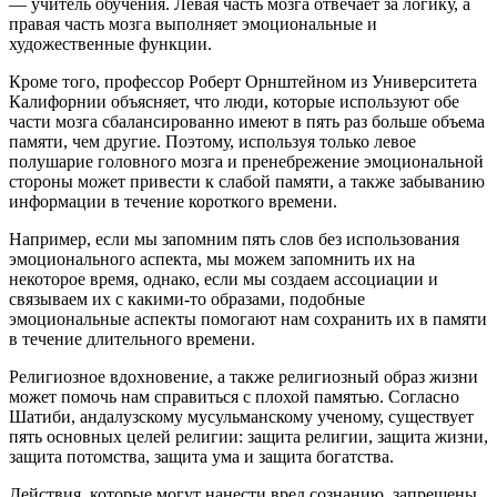
— учитель обучения. Левая часть мозга отвечает за логику, а
правая часть мозга выполняет эмоциональные и
художественные функции.
Кроме того, профессор Роберт Орнштейном из Университета
Калифорнии объясняет, что люди, которые используют обе
части мозга сбалансированно имеют в пять раз больше объема
памяти, чем другие. Поэтому, используя только левое
полушарие головного мозга и пренебрежение эмоциональной
стороны может привести к слабой памяти, а также забыванию
информации в течение короткого времени.
Например, если мы запомним пять слов без использования
эмоционального аспекта, мы можем запомнить их на
некоторое время, однако, если мы создаем ассоциации и
связываем их с какими-то образами, подобные
эмоциональные аспекты помогают нам сохранить их в памяти
в течение длительного времени.
Религиозное вдохновение, а также религиозный образ жизни
может помочь нам справиться с плохой памятью. Согласно
Шатиби, андалузскому мусульманскому ученому, существует
пять основных целей религии: защита религии, защита жизни,
защита потомства, защита ума и защита богатства.
Действия, которые могут нанести вред сознанию, запрещены