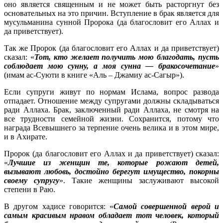
оно является священным и не может быть расторгнут без
основательных на это причин. Вступление в брак является для
мусульманина сунной Пророка (да благословит его Аллах и
да приветствует).
Так же Пророк (да благословит его Аллах и да приветствует)
сказал: «
Тот, кто желает получить мою благодать, пусть
соблюдает мою сунну, а моя сунна — бракосочетание
»
(имам ас-Суюти в книге «Аль – Джамиу ас-Сагыр»).
Если супруги живут по нормам Ислама, вопрос развода
отпадает. Отношение между супругами должны складываться
ради Аллаха. Брак, заключенный ради Аллаха, не смотря на
все трудности семейной жизни. Сохранится, потому что
награда Всевышнего за терпение очень велика и в этом мире,
и в Ахирате.
Пророк (да благословит его Аллах и да приветствует) сказал:
«
Лучшие из женщин те, которые рожают детей,
вызывают любовь, достойно берегут имущество, покорны
своему супругу
». Такие женщины заслуживают высокой
степени в Раю.
В другом хадисе говорится: «
Самой совершенной верой и
самым красивым нравом обладает тот человек, который