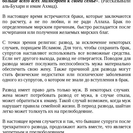
больше всего всех милосерден к своей семье
». (Рассказывали
аль-Бухари и имам Ахмад).
В настоящее время встречаются браки, которые заключаются
по расчету, а не по любви, и не ради Аллаха. Брак по
определенным мирским причинам, быстро распадается после
исчерпания или получения желаемых мирских благ.
С точки зрения религии: развод, за исключение некоторых
случаев, порицаем Исламом. Для того, чтобы сохранить брак,
супругов наставляют использовать все возможные средства.
Если нет другого выхода, развод не отвергается. Поводом для
развода может послужить неспособность мужа материально
обеспечить свою жену. Также причиной для развода могут
стать физические недостатки или психические заболевания
одного из супругов, о котором не знали до вступления в брак.
Развод имеет право дать только муж. В некоторых случаях
жена может потребовать развод от мужа, в случае отказа,
может обратиться к имаму. Такой случай возможен, когда муж
нарушает правила семейной жизни. В период развода, шайтан
легко может толкнуть их на прелюбодеяние.
В настоящее время случается и так, что бывшие супруги после
трехкратного развода, продолжают жить вместе, что является
запретным и прелюбодеянием.