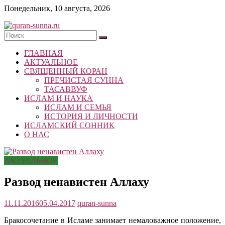
Skip
Понедельник, 10 августа, 2026
to
content
quran-
ГЛАВНАЯ
sunna.ru
АКТУАЛЬНОЕ
СВЯЩЕННЫЙ КОРАН
«Центр
ПРЕЧИСТАЯ СУННА
исследований
ТАСАВВУФ
Корана
ИСЛАМ И НАУКА
и
ИСЛАМ И СЕМЬЯ
Сунны»
ИСТОРИЯ И ЛИЧНОСТИ
Республики
ИСЛАМСКИЙ СОННИК
Татарстан
О НАС
АКТУАЛЬНОЕ
Развод ненавистен Аллаху
11.11.2016
05.04.2017
quran-sunna
Бракосочетание в Исламе занимает немаловажное положение,