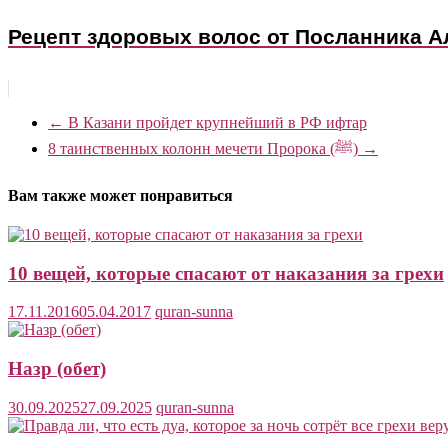
←
В Казани пройдет крупнейший в РФ ифтар
8 таинственных колонн мечети Пророка (ﷺ)
→
Вам также может понравиться
10 вещей, которые спасают от наказания за грехи
17.11.2016
05.04.2017
quran-sunna
Назр (обет)
30.09.2025
27.09.2025
quran-sunna