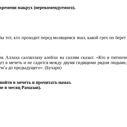
 времени макрух (нерекомендуемого).
ы тот, кто проходит перед молящимся знал, какой грех он берет н
к Аллаха салляллаху алейхи ва саллям сказал: «Кто в пятнич
ет в мечеть и не садится между двумя сидящими рядом людьми,
ум’а до предыдущего». (Бухари)
пойти в мечеть и прочитать намаз.
ие в месяц Рамазан).