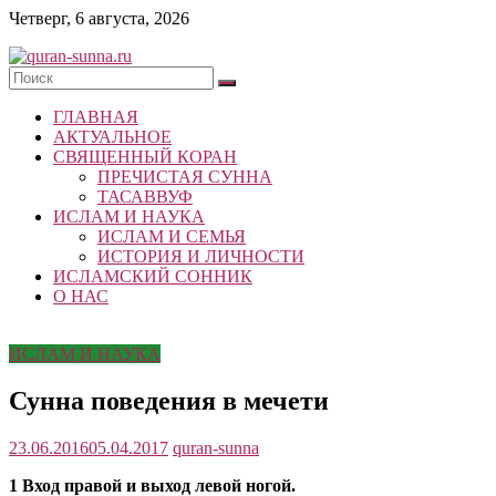
Skip
Четверг, 6 августа, 2026
to
content
quran-
ГЛАВНАЯ
sunna.ru
АКТУАЛЬНОЕ
СВЯЩЕННЫЙ КОРАН
«Центр
ПРЕЧИСТАЯ СУННА
исследований
ТАСАВВУФ
Корана
ИСЛАМ И НАУКА
и
ИСЛАМ И СЕМЬЯ
Сунны»
ИСТОРИЯ И ЛИЧНОСТИ
Республики
ИСЛАМСКИЙ СОННИК
Татарстан
О НАС
ИСЛАМ И НАУКА
Сунна поведения в мечети
23.06.2016
05.04.2017
quran-sunna
1 Вход правой и выход левой ногой.