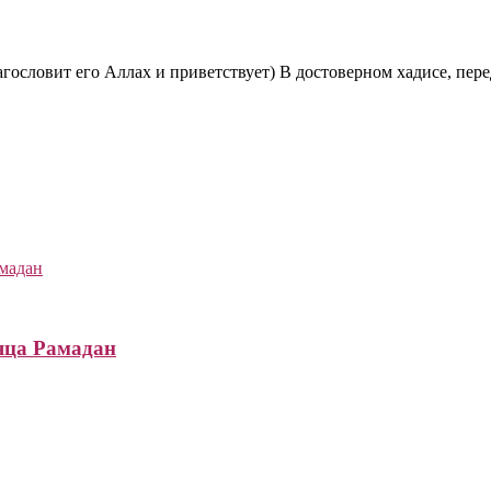
гословит его Аллах и приветствует) В достоверном хадисе, пер
яца Рамадан