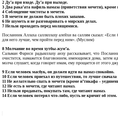
2 Ду’а при входе. Ду’а при выходе.
3 Два рака’ата нафиль намаза (приветствия мечети), кроме
4 Соблюдение чистоты в мечети.
5 В мечети не должно быть плохих запахов.
6 Не шуметь и не разговаривать о мирских делах.
7 Нельзя проходить перед молящимися.
Посланник Аллаха салляллаху алейхи ва саллям сказал: «Если б
для него лучше, чем пройти перед ним». (Муслим)
8 Молчание во время хутбы-жум’а.
Сальман Фариси радыяллаху анху рассказывает, что Посланни
очистится, намажется благовонием, имеющимся дома, затем ид
молча слушает, когда говорит имам, ему прощается от этого дж
9 Если человек масбук, он должен идти на намаз спокойно.
10 Если человек приехал из путешествия, то лучше сначала 
11 Не желательно спать в мечети (кроме и’тикафа – уединен
12 Не есть в мечети, где читают намаз.
13 Нельзя продавать, покупать там, где читают намаз.
14 Если человек потерял что-либо, пусть не кричит об этом.