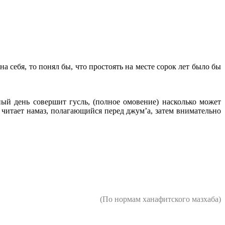
а себя, то понял бы, что простоять на месте сорок лет было бы
ный день совершит гусль, (полное омовение) насколько может
 читает намаз, полагающийся перед джум’а, затем внимательно
(По нормам ханафитского мазхаба)