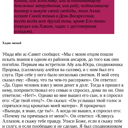
Аллаха, или холостяку, или испытывающему
денежные затруднения, или рабу, подписавшему
договор о выкупе своей свободы, того Аллах
осенит Своей тенью в День Воскресения,
тогда когда нет другой тени, кроме Его тени»
(передал аль-Хаким, хадис с достоверным
иснадом).
Хадис пятый
Убада ябн ас-Самит сообщил: «Мы с моим отцом пошли
искать знания в одном из районов ансаров, до того как они
погибли. Первым мы встретили Абу аль-Юсра, сподвижника
Пророка, (салляллаху алейхи ва саллям), и с ним был его
слуга. При себе у него было несколько свитков. И мой отец
сказал ему: «Вижу, что ты чем-то рассержен». Он ответил:
«Да. Один человек взял у меня денег в долг. Тогда я пришел к
нему, поприветствовал его семью и спросил, дома ли он. Они
ответили: «Нет!». Однако ко мне вышел его сын, и я спросил
его: «Где твой отец?». Он сказал: «Он услышал твой голос и
спрятался под кроватью моей матери». Я прокричал:
«Выходи, я знаю, где ты!». А когда он вышел, я спросил его:
«Почему ты прячешься от меня?». Он ответил: «Клянусь
Аллахом, я скажу тебе правду. Упаси Боже, если я скажу тебе
и солгу, и если пообещаю и не сделаю. Я был сподвижником