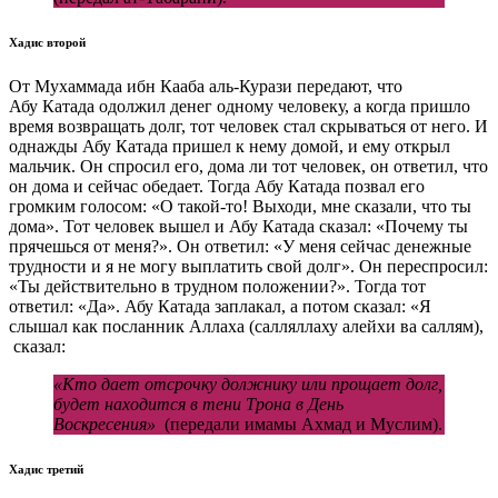
Хадис второй
От Мухаммада ибн Кааба аль-Курази передают, что
Абу Катада одолжил денег одному человеку, а когда пришло
время возвращать долг, тот человек стал скрываться от него. И
однажды Абу Катада пришел к нему домой, и ему открыл
мальчик. Он спросил его, дома ли тот человек, он ответил, что
он дома и сейчас обедает. Тогда Абу Катада позвал его
громким голосом: «О такой-то! Выходи, мне сказали, что ты
дома». Тот человек вышел и Абу Катада сказал: «Почему ты
прячешься от меня?». Он ответил: «У меня сейчас денежные
трудности и я не могу выплатить свой долг». Он переспросил:
«Ты действительно в трудном положении?». Тогда тот
ответил: «Да». Абу Катада заплакал, а потом сказал: «Я
слышал как посланник Аллаха (салляллаху алейхи ва саллям),
сказал:
«Кто дает отсрочку должнику или прощает долг,
будет находится в тени Трона в День
Воскресения»
(передали имамы Ахмад и Муслим).
Хадис третий