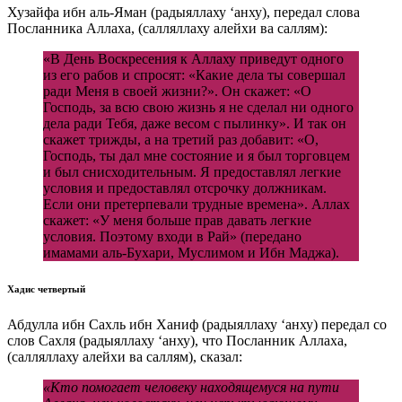
Хузайфа ибн аль-Яман (радыяллаху ‘анху), передал слова
Посланника Аллаха, (салляллаху алейхи ва саллям):
«В День Воскресения к Аллаху приведут одного
из его рабов и спросят: «Какие дела ты совершал
ради Меня в своей жизни?». Он скажет: «О
Господь, за всю свою жизнь я не сделал ни одного
дела ради Тебя, даже весом с пылинку». И так он
скажет трижды, а на третий раз добавит: «О,
Господь, ты дал мне состояние и я был торговцем
и был снисходительным. Я предоставлял легкие
условия и предоставлял отсрочку должникам.
Если они претерпевали трудные времена». Аллах
скажет: «У меня больше прав давать легкие
условия. Поэтому входи в Рай» (передано
имамами аль-Бухари, Муслимом и Ибн Маджа).
Хадис четвертый
Абдулла ибн Сахль ибн Ханиф (радыяллаху ‘анху) передал со
слов Сахля (радыяллаху ‘анху), что Посланник Аллаха,
(салляллаху алейхи ва саллям), сказал:
«Кто помогает человеку находящемуся на пути