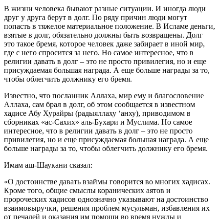
В жизни человека бывают разные ситуации. И иногда люди
друг у друга берут в долг. По ряду причин люди могут
попасть в тяжелое материальное положение. В Исламе деньги,
взятые в долг, обязательно должны быть возвращены. Долг
это такое бремя, которое человек даже забирает в иной мир,
где с него спросится за него. Но самое интересное, что в
религии давать в долг – это не просто привилегия, но и еще
присуждаемая большая награда. А еще больше награды за то,
чтобы облегчить должнику его бремя.
Известно, что посланник Аллаха, мир ему и благословение
Аллаха, сам брал в долг, об этом сообщается в известном
хадисе Абу Хурайры (радыяллаху ‘анху), приводимом в
сборниках «ас-Сахих» аль-Бухари и Муслима. Но самое
интересное, что в религии давать в долг – это не просто
привилегия, но и еще присуждаемая большая награда. А еще
больше награды за то, чтобы облегчить должнику его бремя.
Имам аш-Шаукани сказал:
«О достоинстве давать взаймы говорится во многих хадисах.
Кроме того, общие смыслы коранических аятов и
пророческих хадисов однозначно указывают на достоинство
взаимовыручки, решения проблем мусульман, избавления их
от печалей и оказания им помощи во время нужды и