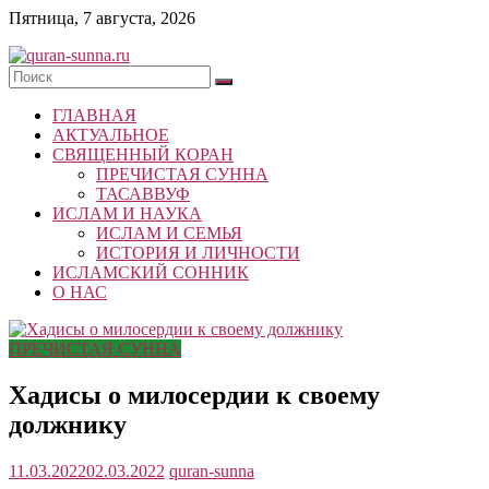
Skip
Пятница, 7 августа, 2026
to
content
quran-
ГЛАВНАЯ
sunna.ru
АКТУАЛЬНОЕ
СВЯЩЕННЫЙ КОРАН
«Центр
ПРЕЧИСТАЯ СУННА
исследований
ТАСАВВУФ
Корана
ИСЛАМ И НАУКА
и
ИСЛАМ И СЕМЬЯ
Сунны»
ИСТОРИЯ И ЛИЧНОСТИ
Республики
ИСЛАМСКИЙ СОННИК
Татарстан
О НАС
ПРЕЧИСТАЯ СУННА
Хадисы о милосердии к своему
должнику
11.03.2022
02.03.2022
quran-sunna