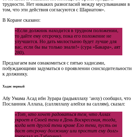
трудности. Нет никаких разногласий между мусульманами в
том, что эти действия согласуются с Шариатом».
В Коране сказано:
«Если должник находится в трудном положении,
то дайте ему отсрочку, пока его положение не
улучшится. Но дать милостыню будет лучше для
вас, если бы вы только знали!» (сура «Бакара», аят
280).
Предлагаем вам ознакомиться с пятью хадисами,
побуждающими задуматься о проявлении снисходительности
к должнику.
Хадис первый
Абу Умама Асад ибн Зурара (радыяллаху ‘анху) сообщил, что
Посланник Аллаха, (салляллаху алейхи ва саллям), сказал:
«Тот, кто хочет радоваться тем, что Аллах
укроет в Своей тени в День Воскресения, тогда,
когда нет другой тени кроме Его тени, пусть он
даст отсрочку должнику или простит ему долг»
(передал ат-Табарани).