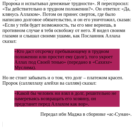
Пророка и испытывал денежные трудности». Я переспросил:
«Ты действительно в трудном положении?». Он ответил: «Да,
клянусь Аллахом». Потом он принес сверток, где было
написано долговое обязательство, и он его уничтожил, сказав:
«Если у тебя будет возможность, ты его мне вернешь, в
противном случае я тебя освобожу от него. Я видел своими
глазами и слышал своими ушами, как Посланник Аллаха
сказал:
«Кто даст отсрочку пребывающему в трудном
положении или простит ему (долг), того укроет
Аллах под Своей тенью» (передано в «Сахихе»
Муслима).
Но не стоит забывать и о том, что долг – платежом красен.
Пророк (салляллаху алейхи ва саллям) сказал:
«Какой бы человек ни взял в долг, решительно не
намереваясь возвращать его хозяину, он
предстанет перед Аллахом как вор».
Передал ибн Маджа в сборнике «ас-Сунан».