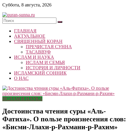
Skip
Суббота, 8 августа, 2026
to
content
quran-
ГЛАВНАЯ
sunna.ru
АКТУАЛЬНОЕ
СВЯЩЕННЫЙ КОРАН
«Центр
ПРЕЧИСТАЯ СУННА
исследований
ТАСАВВУФ
Корана
ИСЛАМ И НАУКА
и
ИСЛАМ И СЕМЬЯ
Сунны»
ИСТОРИЯ И ЛИЧНОСТИ
Республики
ИСЛАМСКИЙ СОННИК
Татарстан
О НАС
ИСЛАМ И НАУКА
Достоинства чтения суры «Аль-
Фатиха». О пользе произнесения слов:
«Бисми-Ллахи-р-Рахмани-р-Рахим»