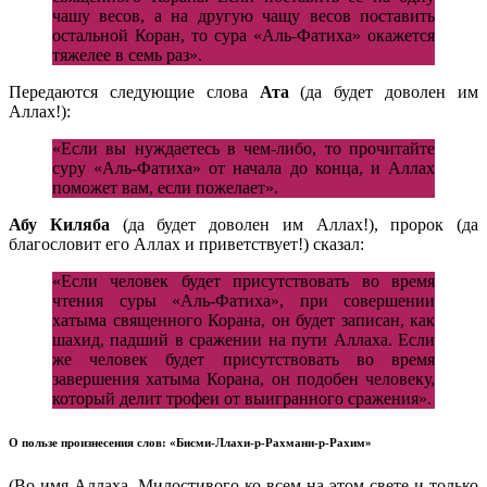
чашу весов, а на другую чащу весов поставить
остальной Коран, то сура «Аль-Фатиха» окажется
тяжелее в семь раз».
Передаются следующие слова
Ата
(да будет доволен им
Аллах!):
«Если вы нуждаетесь в чем-либо, то прочитайте
суру «Аль-Фатиха» от начала до конца, и Аллах
поможет вам, если пожелает».
Абу Киляба
(да будет доволен им Аллах!), пророк (да
благословит его Аллах и приветствует!) сказал:
«Если человек будет присутствовать во время
чтения суры «Аль-Фатиха», при совершении
хатыма священного Корана, он будет записан, как
шахид, падший в сражении на пути Аллаха. Если
же человек будет присутствовать во время
завершения хатыма Корана, он подобен человеку,
который делит трофеи от выигранного сражения».
О пользе произнесения слов: «Бисми-Ллахи-р-Рахмани-р-Рахим»
(Во имя Аллаха, Милостивого ко всем на этом свете и только