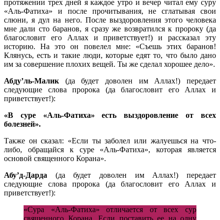
протяжении трех дней я каждое утро и вечер читал ему суру
«Аль-Фатиха» и после прочитывания, не сглатывая свои
слюни, я дул на него. После выздоровления этого человека
мне дали сто баранов, я сразу же возвратился к пророку (да
благословит его Аллах и приветствует!) и рассказал эту
историю. На это он повелел мне: «Съешь этих баранов!
Клянусь, есть и такие люди, которые едят то, что было дано
им за совершение плохих вещей. Ты же сделал хорошее дело».
Абду’ль-Малик
(да будет доволен им Аллах!) передает
следующие слова пророка (да благословит его Аллах и
приветствует!):
«В суре «Аль-Фатиха» есть выздоровление от всех
болезней».
Также он сказал: «Если ты заболел или жалуешься на что-
либо, обращайся к суре «Аль-Фатиха», которая является
основой священного Корана».
Абу’д-Дарда
(да будет доволен им Аллах!) передает
следующие слова пророка (да благословит его Аллах и
приветствует!):
«Сура «Аль-Фатиха» отличается от всех сур
священного Корана. Если поставить ее на одну