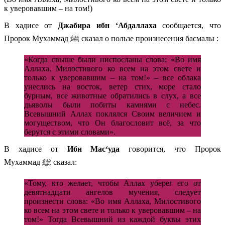
к уверовавшим – на том!)
В хадисе от
Джабира ибн ‘Абдаллаха
сообщается, что
Пророк Мухаммад ﷺ сказал о пользе произнесения басмалы :
«Когда свыше были ниспосланы слова: «Во имя
Аллаха, Милостивого ко всем на этом свете и
только к уверовавшим – на том!» – все облака
унеслись на восток, ветер стих, море стало
бурным, все животные обратились в слух, а все
дьяволы были побиты камнями с небес.
Всевышний Аллах поклялся Своим величием и
могуществом, что Он благословит всё, за что
берутся с этими словами».
В хадисе от
Ибн Мас‘уда
говорится, что Пророк
Мухаммад ﷺ сказал:
«Тому, кто желает, чтобы Аллах уберег его от
девятнадцати ангелов мучения, следует
произнести слова: «Во имя Аллаха, Милостивого
ко всем на этом свете и только к уверовавшим – на
том!» Тогда Всевышний из каждой буквы этих