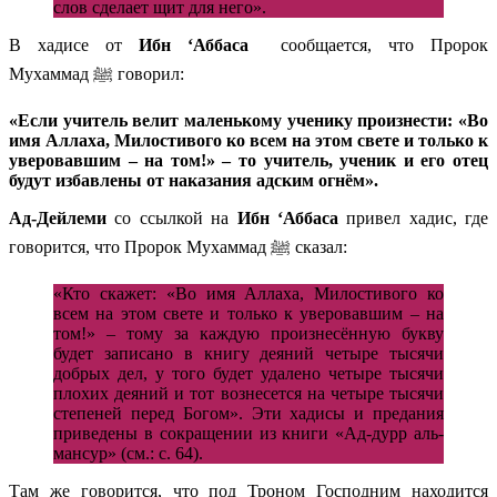
слов сделает щит для него».
В хадисе от
Ибн ‘Аббаса
сообщается, что Пророк
Мухаммад ﷺ говорил:
«Если учитель велит маленькому ученику произнести: «Во
имя Аллаха, Милостивого ко всем на этом свете и только к
уверовавшим – на том!» – то учитель, ученик и его отец
будут избавлены от наказания адским огнём».
Ад-Дейлеми
со ссылкой на
Ибн ‘Аббаса
привел хадис, где
говорится, что Пророк Мухаммад ﷺ сказал:
«Кто скажет: «Во имя Аллаха, Милостивого ко
всем на этом свете и только к уверовавшим – на
том!» – тому за каждую произнесённую букву
будет записано в книгу деяний четыре тысячи
добрых дел, у того будет удалено четыре тысячи
плохих деяний и тот вознесется на четыре тысячи
степеней перед Богом». Эти хадисы и предания
приведены в сокращении из книги «Ад-дурр аль-
мансур» (см.: с. 64).
Там же говорится, что под Троном Господним находится