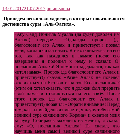
13.01.2017
21.07.2017
quran-sunna
Приведем несколько хадисов, в которых показываются
достоинства суры «Аль-Фатиха».
«Абу Саид Ибни’ль-Муалла (да будет доволен им
Аллах!) передает: «Однажды пророк (да
благословит его Аллах и приветствует!) позвал
меня, когда я читал намаз. Я не откликнулся на его
зов, так как находился в намазе (после его
завершения я подошел к нему и сказал): О,
посланник Аллаха! Я немного задержался, так как
читал намаз». Пророк (да благословит его Аллах и
приветствует!) сказал: «Разве Аллах не повелел
откликаться на Его зов и на зов Его посланника?
(этим он хотел сказать, что я должен был прервать
свой намаз и откликнуться на его зов)». После
этого пророк (да благословит его Аллах и
приветствует!) добавил: «Обрати внимание! Перед
тем, как ты выйдешь из мечети, я научу тебя самой
великой суре священного Корана» и схватил меня
за руку. Собираясь выходить из мечети, я сказал
ему: «О, посланник Аллаха! Ты сказал, что
научишь меня самой великой суре священного