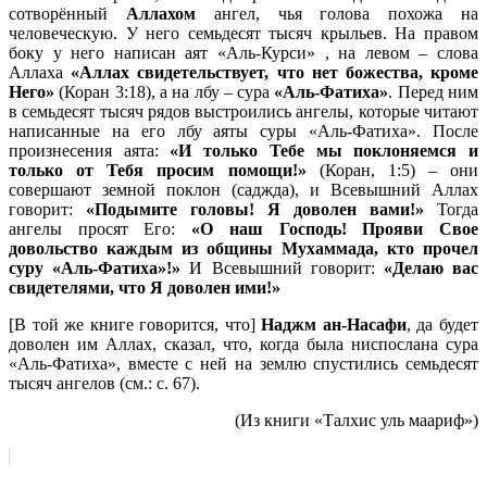
сотворённый
Аллахом
ангел, чья голова похожа на
человеческую. У него семьдесят тысяч крыльев. На правом
боку у него написан аят «Аль-Курси» , на левом – слова
Аллаха
«Аллах свидетельствует, что нет божества, кроме
Него»
(Коран 3:18), а на лбу – сура
«Аль-Фатиха»
. Перед ним
в семьдесят тысяч рядов выстроились ангелы, которые читают
написанные на его лбу аяты суры «Аль-Фатиха». После
произнесения аята:
«И только Тебе мы поклоняемся и
только от Тебя просим помощи!»
(Коран, 1:5) – они
совершают земной поклон (саджда), и Всевышний Аллах
говорит:
«Подымите головы! Я доволен вами!»
Тогда
ангелы просят Его:
«О наш Господь! Прояви Свое
довольство каждым из общины Мухаммада, кто прочел
суру «Аль-Фатиха»!»
И Всевышний говорит:
«Делаю вас
свидетелями, что Я доволен ими!»
[В той же книге говорится, что]
Наджм ан-Насафи
, да будет
доволен им Аллах, сказал, что, когда была ниспослана сура
«Аль-Фатиха», вместе с ней на землю спустились семьдесят
тысяч ангелов (см.: с. 67).
(Из книги «Талхис уль маариф»)