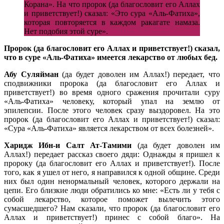
Корана». На что пророк (да благословит его Аллах
и приветствует!) сказал: «Это сура «Аль-Фатиха»,
которая повторяется в каждом ракагате намаза.
Нет подобия этой суре».
Пророк (да благословит его Аллах и приветствует!) сказал,
что в суре «Аль-Фатиха» имеется лекарство от любых бед.
Абу Суляйман
(да будет доволен им Аллах!) передает, что
сподвижники пророка (да благословит его Аллах и
приветствует!) во время одного сражения прочитали суру
«Аль-Фатиха» человеку, который упал на землю от
эпилепсии. После этого человек сразу выздоровел. На это
пророк (да благословит его Аллах и приветствует!) сказал:
«Сура «Аль-Фатиха» является лекарством от всех болезней».
Харидж Ибн-и Салт Ат-Тамими
(да будет доволен им
Аллах!) передает рассказ своего дяди: Однажды я пришел к
пророку (да благословит его Аллах и приветствует!). После
того, как я ушел от него, я направился к одной общине. Среди
них был один ненормальный человек, которого держали на
цепи. Его близкие люди обратились ко мне: «Есть ли у тебя с
собой лекарство, которое поможет вылечить этого
сумасшедшего? Нам сказали, что пророк (да благословит его
Аллах и приветствует!) принес с собой благо». На