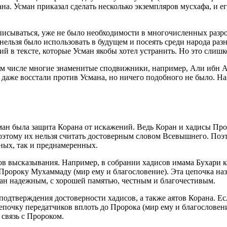
на. Усман приказал сделать несколько экземпляров мусхафа, и 
реписываться, уже не было необходимости в многочисленных раз
нельзя было использовать в будущем и посеять среди народа раз
й в тексте, которые Усман якобы хотел устранить. Но это слиш
ом числе многие знаменитые сподвижники, например, Али ибн А
 даже восстали против Усмана, но ничего подобного не было. 
н была защита Корана от искажений. Ведь Коран и хадисы Про
поэтому их нельзя считать достоверным словом Всевышнего. Поэ
ных, так и преднамеренных.
ов высказывания. Например, в собрании хадисов имама Бухари 
 Пророку Мухаммаду (мир ему и благословение). Эта цепочка на
нан надежным, с хорошей памятью, честным и благочестивым.
дтверждения достоверности хадисов, а также аятов Корана. Если
почку передатчиков вплоть до Пророка (мир ему и благословение
 связь с Пророком.