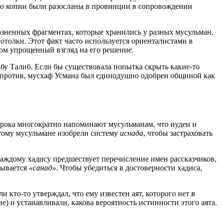
его копии были разосланы в провинции в сопровождении
розненных фрагментах, которые хранились у разных мусульман.
нотолки. Этот факт часто используется ориенталистами в
ком упрощенный взгляд на его решение.
бу Талиб. Если бы существовала попытка скрыть какие-то
Напротив, мусхаф Усмана был единодушно одобрен общиной как
рока многократно напоминают мусульманам, что иудеи и
тому мусульмане изобрели систему
иснада
, чтобы застраховать
каждому хадису предшествует перечисление имен рассказчиков,
зывается
«санад»
. Чтобы убедиться в достоверности хадиса,
 кто-то утверждал, что ему известен аят, которого нет в
) и устанавливали, какова вероятность истинности этого аята.