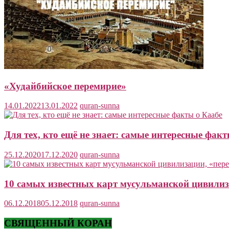
«Худайбийское перемирие»
14.01.2022
13.01.2022
quran-sunna
Для тех, кто ещё не знает: самые интересные фак
25.12.2020
17.12.2020
quran-sunna
10 самых известных карт мусульманской цивили
06.12.2018
05.12.2018
quran-sunna
СВЯЩЕННЫЙ КОРАН