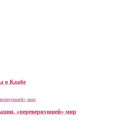
ты о Каабе
зации, «перевернувшей» мир