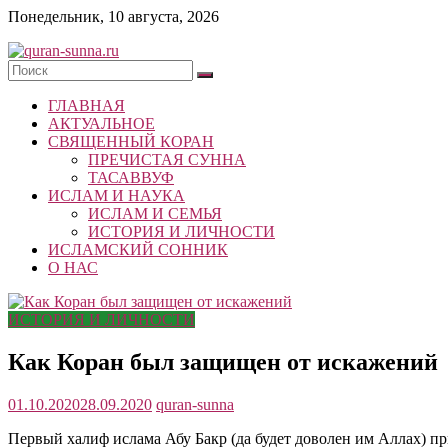
Skip
Понедельник, 10 августа, 2026
to
content
quran-
ГЛАВНАЯ
sunna.ru
АКТУАЛЬНОЕ
СВЯЩЕННЫЙ КОРАН
«Центр
ПРЕЧИСТАЯ СУННА
исследований
ТАСАВВУФ
Корана
ИСЛАМ И НАУКА
и
ИСЛАМ И СЕМЬЯ
Сунны»
ИСТОРИЯ И ЛИЧНОСТИ
Республики
ИСЛАМСКИЙ СОННИК
Татарстан
О НАС
ИСТОРИЯ И ЛИЧНОСТИ
Как Коран был защищен от искажений
01.10.2020
28.09.2020
quran-sunna
Первый халиф ислама Абу Бакр (да будет доволен им Аллах) пр