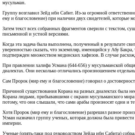
мусульман.
Группу возглавил Зейд ибн Сабит. Из-за огромной ответственн
ему и благословение) при наличии двух свидетелей, которые мо
Затем текст всех собранных фрагментов сверили с текстом, с
письменной и устной версиями.
Когда эта задача была выполнена, полученный в результате св
уверенностью сказать, что экземпляр, имеющийся у Абу Бакра,
подтвержден множеством мединских хафизов. В случае расхожд
При правлении халифа Усмана (644-656) у мусульманской общи
диалектах. Они несколько отличались произношением отдельных
Сам Пророк (мир ему и благословение) говорил о достоверност
Причиной существования Корана на разных диалектах была не
Корана людьми, прибывавшими с окраин мусульманского мира: 
потому, что они слышали, что сами арабы произносят одни и те
Хотя Пророк (мир ему и благословение) разрешил разное прои
Усман назначил группу ученых, которая должна была привести 
империи.
Ученые (опять-таки под руководством Зейда ибн Сабита) собр