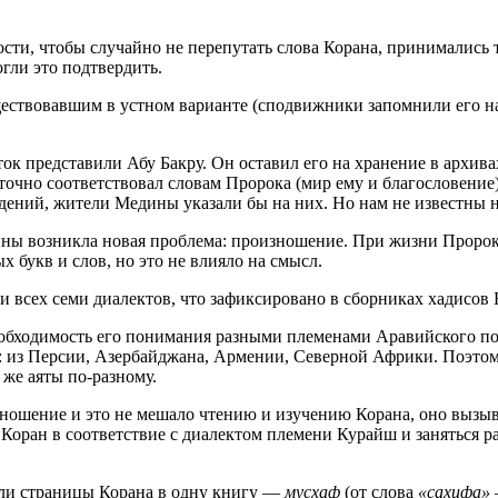
ости, чтобы случайно не перепутать слова Корана, принимались
гли это подтвердить.
уществовавшим в устном варианте (сподвижники запомнили его н
иток представили Абу Бакру. Он оставил его на хранение в архи
 точно соответствовал словам Пророка (мир ему и благословени
ений, жители Медины указали бы на них. Но нам не известны ни
ны возникла новая проблема: произношение. При жизни Пророка
 букв и слов, но это не влияло на смысл.
и всех семи диалектов, что зафиксировано в сборниках хадисов
обходимость его понимания разными племенами Аравийского пол
из Персии, Азербайджана, Армении, Северной Африки. Поэтому 
 же аяты по-разному.
зношение и это не мешало чтению и изучению Корана, оно вызы
Коран в соответствие с диалектом племени Курайш и заняться р
али страницы Корана в одну книгу —
мусхаф
(от слова
«сахифа»