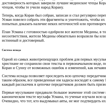
достоверность которых заверили лучшие мединские чтецы Кора
чтецов, чтобы те учили народ Корану.
Теперь, когда Коран был собран, записан и стал регулярно пе
Усман повелел собрать эти фрагменты и уничтожить, чтобы их 
попытках доказать наличие неких неточностей или противоречи
План Усмана с готовностью одобрили все жители Медины, в т
несоответствия, жители Медины обязательно возразили бы или
истинный и достоверный.
Система иснада
Одной из самых животрепещущих проблем для первых мусульма
христиане не сохранили свои тексты в первоначальном виде, 
Коран и Сунну от возможных ошибок и изменений, как нечаян
Система иснада позволяет проследить всю цепочку передатчик
таким образом, все приведенные им хадисы восходят к самому
каждый рассказчик в цепочке передатчиков должен быть приз
Первые мусульмане придавали большое значение этой системе по
каноническом тексте мусхафа Усмана, то ученые изучали всю це
Очевидно, что тот, кто выдумывал аяты, не мог подтвердить их