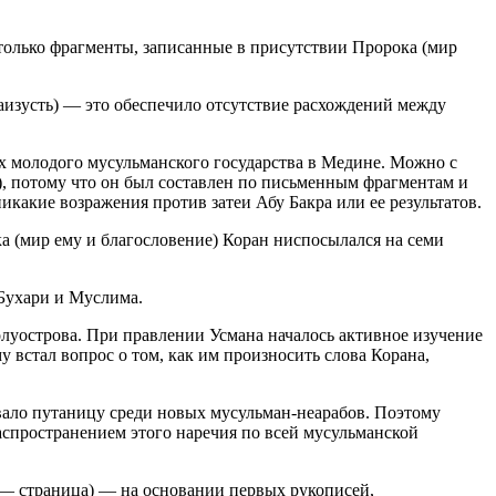
 только фрагменты, записанные в присутствии Пророка (мир
аизусть) — это обеспечило отсутствие расхождений между
вах молодого мусульманского государства в Медине. Можно с
е), потому что он был составлен по письменным фрагментам и
какие возражения против затеи Абу Бакра или ее результатов.
 (мир ему и благословение) Коран ниспосылался на семи
 Бухари и Муслима.
уострова. При правлении Усмана началось активное изучение
встал вопрос о том, как им произносить слова Корана,
вало путаницу среди новых мусульман-неарабов. Поэтому
аспространением этого наречия по всей мусульманской
— страница) — на основании первых рукописей,