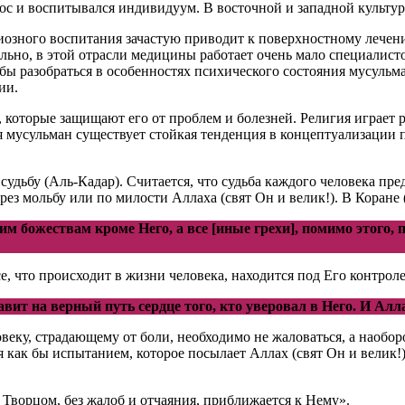
рос и воспитывался индивидуум. В восточной и западной культур
иозного воспитания зачастую приводит к поверхностному лечен
сально, в этой отрасли медицины работает очень мало специал
бы разобраться в особенностях психического состояния мусульм
ии.
, которые защищают его от проблем и болезней. Религия играе
я мусульман существует стойкая тенденция в концептуализации
дьбу (Аль-Кадар). Считается, что судьба каждого человека пред
рез мольбу или по милости Аллаха (свят Он и велик!). В Коране (
м божествам кроме Него, а все [иные грехи], помимо этого, п
се, что происходит в жизни человека, находится под Его контро
ит на верный путь сердце того, кто уверовал в Него. И Алла
еку, страдающему от боли, необходимо не жаловаться, а наоборо
 как бы испытанием, которое посылает Аллах (свят Он и велик!)
Творцом, без жалоб и отчаяния, приближается к Нему».