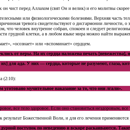
ак он чист перед Аллахом (свят Он и велик) и его молитвы скорее
телесными или физиологическими болезнями. Верхняя часть тела,
ичинная тревога свидетельствуют о дисгармонии личности, о за
ом, что человек внутренне собран, спокоен и следует религиозн
асти грудной клетки, а в любом языке мира можно найти выраж
ает», «осознает» или «вспоминает» сердцем.
еклись от веры. На их сердца наложена печать [невежества], н
х] для ада. У них — сердца, которые не разумеют, глаза, к
 (2:10):
м уготовано мучительное наказание за то, что они лгали».
ровое, все тело здоровое. Если оно становиться нездоровым, все 
к результат Божественной Воли, и для его лечения применяются
 дурной поступок по неведению и вскоре раскаиваются. Так