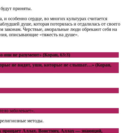
 будут приняты.
 и особенно сердце, во многих культурах считается
блудшей душе, которая потерялась и отдалилась от своего
ым законам. Черствые, аморальные люди обрекают себя на
ения, описывающие «тяжесть на душе».
о они не разумеют» (Коран, 63:3)
оторые не видят, уши, которые не слышат…» (Коран,
тело заболевает».
 религиозные методы.
их прощает Аллах. Воистину, Аллах — знающий,