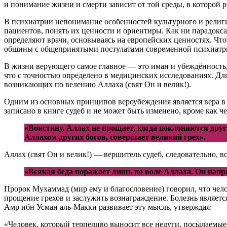
и понимание жизни и смерти зависит от той среды, в которой 
В психиатрии непонимание особенностей культурного и религ
пациентов, понять их ценности и ориентиры. Как ни парадок
определяют врачи, основываясь на европейских ценностях. Что
общины с общепринятыми постулатами современной психиатр
В жизни верующего самое главное — это иман и убеждённость
что с точностью определено в медицинских исследованиях. Дл
возникающих по велению Аллаха (свят Он и велик!).
Одним из основных принципов вероубеждения является вера в су
записано в книге судеб и не может быть изменено, кроме как че
«Воистину, Аллах не прощает, когда поклоняются други
Аллахом других богов, совершает великий грех».
Аллах (свят Он и велик!) — вершитель судеб, следовательно, в
«Всякая беда поражает лишь по воле Аллаха. Он направ
Пророк Мухаммад (мир ему и благословение) говорил, что челов
прощение грехов и заслужить вознаграждение. Болезнь является
Амр ибн Усман аль-Макки развивает эту мысль, утверждая:
«Человек, который терпеливо выносит все недуги, посылаемые 