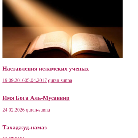
Наставления исламских ученых
19.09.2016
05.04.2017
quran-sunna
Имя Бога Аль-Мусаввир
24.02.2026
quran-sunna
Тахаджуд-намаз