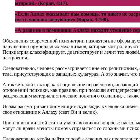
мудрый!» (Коран, 4:17).
«Если Аллах оказывает вам помощь, то никто не одерж
пусть уповают верующие» (Коран, 3:160).
«А разве не в поминании Аллаха находят утешение серд
Объяснения современной психиатрии находятся вне сферы духо
нарушений гормональных механизмов, которые контролируют ба
Психиатрия классифицирует, диагностирует и лечит тех людей
настроения.
Следовательно, человек рассматривается вне его религиозных
тела, присутствующих в западных культурах. А это значит, чт
А также такой фактор, как социальное неравенство, играющий
отклонений психики, как правило, при помощи антидепрессант
разделяющим материалистические понятия о сознании, а также
Ислам рассматривает биомедицинскую модель человека иначе. В
свое отношение к Аллаху (свят Он и велик).
При написании этой статьи у меня возникли вопросы: наскольк
могут ли врачи-атеисты помочь справиться со сложными псих
Следовательно, чтобы найти способы лечения для представител