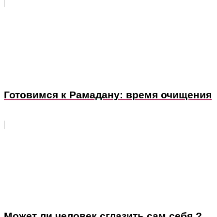
Готовимся к Рамадану: время очищения
Может ли человек сглазить сам себя ?