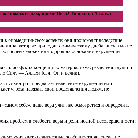
то же поможет вам, кроме Него? Только на Аллаха
и в биомедицинском аспекте: они происходят вследствие
памина, которые приводят к химическому дисбалансу в мозге.
еляют болен человек или здоров на основании нарушений
 на философских концепциях материализма, разделения души и
шую Силу — Аллаха (свят Он и велик).
ная психиатрия предлагает излечение нарушений или
ает угроза навязать свои представления людям, не
«самом себе», наша вера учит нас осмотреться и определить
своих проблем в слабости веры и религиозной несовершенности;
ходимо учитывать религиозные особенности человека, не