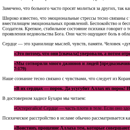
Замечено, что больного часто просят молиться за других, так к
Широко известно, что эмоциональные стрессы тесно связаны с 
вместилищем эмоциональных проявлений. Беспокойство и беспр
Создателя. Крепкое, стабильное состояние психики говорит о т
проявления недовольства Бога. Они часто ощущают боль в обл
Сердце — это хранилище мыслей, чувств, памяти. Человек «дум
«Это потому, что они [сначала] уверовали, а потом отр
«Мы сотворили много джиннов и людей [предназначив и
7:179)
Наше сознание тесно связано с чувствами, что следует из Корана
«В их сердцах — порок. Да усугубит Аллах их порок! И
В достоверном хадисе Бухари мы читаем:
«Остерегайся! Сердце — часть плоти в теле. Если оно здо
Психическое расстройство в исламе обычно рассматривается ка
«Воистину, прощение Аллаха тем, которые совершают