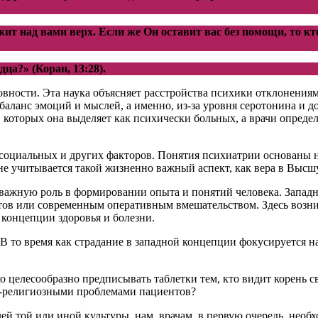
ит над вами верх. Если же Он оставит вас без помощи, то к
ца?» (Коран, 13:28).
вности. Эта наука объясняет расстройства психики отклонениям
ланс эмоций и мыслей, а именно, из-за уровня серотонина и до
, которых она выделяет как психически больных, а врачи опред
, социальных и других факторов. Понятия психиатрии основаны
о не учитывается такой жизненно важный аспект, как вера в Выс
 важную роль в формировании опыта и понятий человека. Запад
ов или современным оперативным вмешательством. Здесь возник
 концепции здоровья и болезни.
 то время как страдание в западной концепции фокусируется на 
о целесообразно предписывать таблетки тем, кто видит корень 
о-религиозными проблемами пациентов?
ей той или иной культуры, нам, врачам, в первую очередь, необ