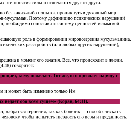
ах эти понятия сильно отличаются друг от друга.
ию без каких-либо попыток проникнуть в духовный мир
истов-мусульман. Поэтому дефиницию психических нарушений
ан, необходимо сопоставить систему ценностей исламской
т решающую роль в формировании мировоззрения мусульманина,
 психических расстройств (или любых других нарушений),
решена в момент его зачатия. Все, что происходит в жизни,
4:48) говорится:
рощает, кому пожелает. Тот же, кто признает наряду с
лем и может быть изменено только Им.
х ведает обо всем сущем» (Коран, 64:11)
.
т, набраться терпения, так как болезнь — способ снискать
 человеку, чтобы испытать твердость его веры и преданность.