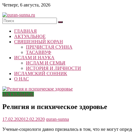
Skip
Четверг, 6 августа, 2026
to
content
quran-
ГЛАВНАЯ
sunna.ru
АКТУАЛЬНОЕ
СВЯЩЕННЫЙ КОРАН
«Центр
ПРЕЧИСТАЯ СУННА
исследований
ТАСАВВУФ
Корана
ИСЛАМ И НАУКА
и
ИСЛАМ И СЕМЬЯ
Сунны»
ИСТОРИЯ И ЛИЧНОСТИ
Республики
ИСЛАМСКИЙ СОННИК
Татарстан
О НАС
АКТУАЛЬНОЕ
Религия и психическое здоровье
17.02.2020
12.02.2020
quran-sunna
Ученые-социологи давно признались в том, что не могут опре